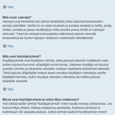
Ylös
Mitä ovatr valvojat?
Valvojat ovat henkilöitä (tai ryhmä henkilöitä) jotka katsovat foorumeiden
perään päivittäin. Heillä on on valta muokata ja poistaa viestejä ja lukita, avata,
siirtää, poistaa ja jakaa viestiketjuja niillä alueilla joissa heillä on valvojan
oikeudet. Yleensä valvojat ovat paikalla estämässä aiheen vierestä
keskustelua tai hyvien tapojen vastaisen materiaalin lähettämistä.
Ylös
Mitä ovat käyttäjäryhmät?
Käyttäjäryhmät ovat käyttäjien ryhmiä, jotka jakavat yhteisön hallittaviin osiin,
joiden kanssa foorumin ylläpitäjät voivat toimia. Jokainen käyttäjä voi kuulua
useisiin ryhmiin ja jokaiselle ryhmälle voidaan määritellä yksilölliset oikeudet.
Tämä tarjoaa ylläpitäjille helpon tavan muuttaa käyttäjien oikeuksia useille
käyttäjille kerralla, kuten muuttaa valvojien oikeuksia tai hallita pääsyä
suljetulle alueelle.
Ylös
Missä ovat käyttäjäryhmät ja miten liityn sellaiseen?
Voit nähdä kaikki ryhmät “Käyttäjäryhmät”-linkin kautta omissa asetuksissa. Jos
haluat liittyä yhteen, klikkaa vastaavaa painiketta. Kaikissa ryhmissä ei
kuitenkaan ole vapaata pääsyä. Jotkut ryhmät vaativat hyväksynnän ennen