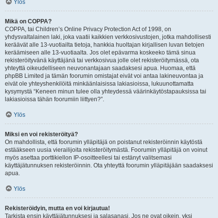
Ylös
Mikä on COPPA?
COPPA, tai Children’s Online Privacy Protection Act of 1998, on
yhdysvaltalainen laki, joka vaatii kaikkien verkkosivustojen, jotka mahdollisesti
keräävät alle 13-vuotiailta tietoja, hankkia huoltajan kirjallisen luvan tietojen
keräämiseen alle 13-vuotiaalta. Jos olet epävarma koskeeko tämä sinua
rekisteröityvänä käyttäjänä tai verkkosivua jolle olet rekisteröitymässä, ota
yhteyttä oikeudelliseen neuvonantajaan saadaksesi apua. Huomaa, että
phpBB Limited ja tämän foorumin omistajat eivät voi antaa lakineuvontaa ja
eivät ole yhteyshenkilöitä minkäänlaisissa lakiasioissa, lukuunottamatta
kysymystä “Keneen minun tulee olla yhteydessä väärinkäytöstapauksissa tai
lakiasioissa tähän foorumiin liittyen?”.
Ylös
Miksi en voi rekisteröityä?
On mahdollista, että foorumin ylläpitäjä on poistanut rekisteröinnin käytöstä
estääkseen uusia vierailijoita rekisteröitymästä. Foorumin ylläpitäjä on voinut
myös asettaa porttikiellon IP-osoitteellesi tai estänyt valitsemasi
käyttäjätunnuksen rekisteröinnin. Ota yhteyttä foorumin ylläpitäjään saadaksesi
apua.
Ylös
Rekisteröidyin, mutta en voi kirjautua!
Tarkista ensin käyttäjätunnuksesi ja salasanasi. Jos ne ovat oikein, yksi