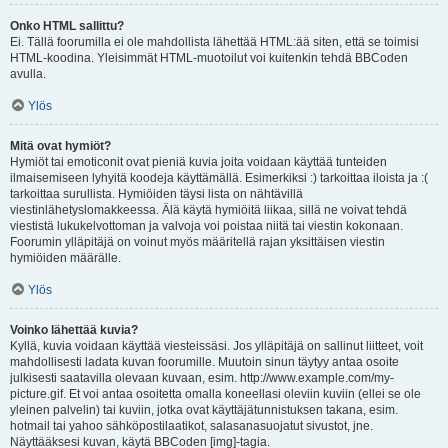
Onko HTML sallittu?
Ei. Tällä foorumilla ei ole mahdollista lähettää HTML:ää siten, että se toimisi
HTML-koodina. Yleisimmät HTML-muotoilut voi kuitenkin tehdä BBCoden
avulla.
Ylös
Mitä ovat hymiöt?
Hymiöt tai emoticonit ovat pieniä kuvia joita voidaan käyttää tunteiden
ilmaisemiseen lyhyitä koodeja käyttämällä. Esimerkiksi :) tarkoittaa iloista ja :(
tarkoittaa surullista. Hymiöiden täysi lista on nähtävillä
viestinlähetyslomakkeessa. Älä käytä hymiöitä liikaa, sillä ne voivat tehdä
viestistä lukukelvottoman ja valvoja voi poistaa niitä tai viestin kokonaan.
Foorumin ylläpitäjä on voinut myös määritellä rajan yksittäisen viestin
hymiöiden määrälle.
Ylös
Voinko lähettää kuvia?
Kyllä, kuvia voidaan käyttää viesteissäsi. Jos ylläpitäjä on sallinut liitteet, voit
mahdollisesti ladata kuvan foorumille. Muutoin sinun täytyy antaa osoite
julkisesti saatavilla olevaan kuvaan, esim. http://www.example.com/my-
picture.gif. Et voi antaa osoitetta omalla koneellasi oleviin kuviin (ellei se ole
yleinen palvelin) tai kuviin, jotka ovat käyttäjätunnistuksen takana, esim.
hotmail tai yahoo sähköpostilaatikot, salasanasuojatut sivustot, jne.
Näyttääksesi kuvan, käytä BBCoden [img]-tagia.