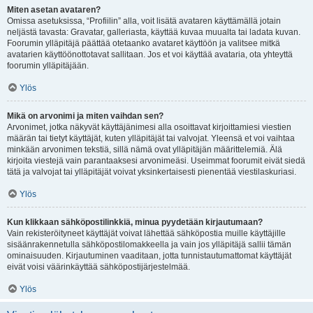
Miten asetan avataren?
Omissa asetuksissa, “Profiilin” alla, voit lisätä avataren käyttämällä jotain
neljästä tavasta: Gravatar, galleriasta, käyttää kuvaa muualta tai ladata kuvan.
Foorumin ylläpitäjä päättää otetaanko avataret käyttöön ja valitsee mitkä
avatarien käyttöönottotavat sallitaan. Jos et voi käyttää avataria, ota yhteyttä
foorumin ylläpitäjään.
Ylös
Mikä on arvonimi ja miten vaihdan sen?
Arvonimet, jotka näkyvät käyttäjänimesi alla osoittavat kirjoittamiesi viestien
määrän tai tietyt käyttäjät, kuten ylläpitäjät tai valvojat. Yleensä et voi vaihtaa
minkään arvonimen tekstiä, sillä nämä ovat ylläpitäjän määrittelemiä. Älä
kirjoita viestejä vain parantaaksesi arvonimeäsi. Useimmat foorumit eivät siedä
tätä ja valvojat tai ylläpitäjät voivat yksinkertaisesti pienentää viestilaskuriasi.
Ylös
Kun klikkaan sähköpostilinkkiä, minua pyydetään kirjautumaan?
Vain rekisteröityneet käyttäjät voivat lähettää sähköpostia muille käyttäjille
sisäänrakennetulla sähköpostilomakkeella ja vain jos ylläpitäjä sallii tämän
ominaisuuden. Kirjautuminen vaaditaan, jotta tunnistautumattomat käyttäjät
eivät voisi väärinkäyttää sähköpostijärjestelmää.
Ylös