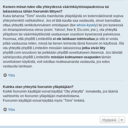
Keneen minun tulee olla yhteydessä väärinkäytöstapauksissa tai
lakiasioissa tähän foorumiin liittyen?
Kuka tahansa “Tiimi”-sivulla mainituista ylläpitäjistä on todennäköisesti sopiva
yhteyshenkilö valituksillesi. Jos et tätä kautta saa vastausta, sinun kannattaa
ottaa yhteyttä verkkotunnuksen omistajaan (tee
whois-kysely
) tai jos kyseessä
on ilmaispalvelussa oleva (esim. Yahoo!, free.fr, f2s.com, jne.), ota yhteyttä
ylläpitoon tai väärinkäytöksistä vastaavaan osastoon kyseisessä palvelussa.
Huomaa, että phpBB Limitedillä
ei ole lainkaan toimivaltaa
ja sitä ei voida
pitää vastuussa miten, missä tai kenen toimesta tämä foorumi on käytössä. Älä
ota yhteyttä phpBB Limitediin missään lakiasioissa
jotka eivät liity
phpBB.com-sivustoon tai pelkkään phpBB-sovellukseen itseensä. Jos lähetät
sähköpostia phpBB Limitedille
mistään kolmannen osapuolen
tämän
sovelluksen käytöstä, voit odottaa niukkasanaista vastausta, jos edes
vastausta lainkaan.
Ylös
Kuinka otan yhteyttä foorumin ylläpitäjään?
Kaikki foorumin käyttäjät voivat käyttää “Ota yhteyttä” -lomaketta, jos täämä
vaihtoehto on foorumin ylläpitäjän mahdollistama.
Foorumin käyttäjät voivat käyttää myös “Tiimi”-linkkiä.
Ylös
Hyppää