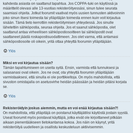
kahdesta asiasta on saattanut tapahtua. Jos COPPA-tuki on käytössä ja
määrittelit olevasi alle 13-vuotias rekisteröityessäsi, sinun tulee seurata
saamiasi ohjeita. Jotkut foorumit vaativat myös uusien tunnusten aktivoinnin
joko sinun itsesi toimesta tai ylläpitäjän toimesta ennen kuin voit kirjautua
sisään. Tämä tieto kerrottiin rekisteröitymisen yhteydessä. Jos sinulle
lähetettiin sähköpostia, seuraa ohjeita. Jos et saanut sähköpostia, olet
saattanut antaa virheellisen sähköpostiosoitteen tai sähköpostit ovat
saattaneet jäädä roskapostisuodattimeen. Jos olet varma, että antamasi
sähköpostiosoite oli oikein, yritä ottaa yhteyttä foorumin ylläpitäjään.
Ylös
Miksi en voi kirjautua sisään?
Tämän tapahtumiseen on useita syitä. Ensin, varmista että tunnuksesi ja
salasanasi ovat oikein. Jos ne ovat, ota yhteyttä foorumin ylläpitäjään
varmistaaksesi, että sinulla ei ole porttikieltoja. On myös mahdollista, että
sivuston omistajalla on asetusvirhe heidän päässään ja heidän pitäisi korjata
se.
Ylös
Rekisteröidyin joskus aiemmin, mutta en voi enää kirjautua sisään?!
On mahdollista, että ylläpitäjä on poistanut käyttäjätilisi käytöstä jostain syystä.
Useat foorumit myös poistavat käyttäjiä, jotka eivät ole kirjoittaneet pitkään
aikaan pienentääkseen tietokantansa kokoa. Jos näin on käynyt, yritä
rekisteröityä uudelleen ja osallistu keskusteluun aktiivisemmin.