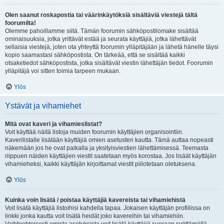
Olen saanut roskapostia tai väärinkäytöksiä sisältäviä viestejä tältä
foorumilta!
Olemme pahoillamme siitä. Tämän foorumin sähköpostilomake sisältää
ominaisuuksia, jotka yrittävät estää ja seurata käyttäjiä, jotka lähettävät
sellaisia viestejä, joten ota yhteyttä foorumin ylläpitäjään ja lähetä hänelle täysi
kopio saamastasi sähköpostista. On tärkeää, että se sisältää kaikki
otsaketiedot sähköpostista, jotka sisältävät viestin lähettäjän tiedot. Foorumin
ylläpitäjä voi sitten toimia tarpeen mukaan.
Ylös
Ystävät ja vihamiehet
Mitä ovat kaveri ja vihamieslistat?
Voit käyttää näitä listoja muiden foorumin käyttäjien organisointiin.
Kaverilistalle lisätään käyttäjiä omien asetusten kautta. Tämä auttaa nopeasti
näkemään jos he ovat paikalla ja yksityisviestien lähettämisessä. Teemasta
riippuen näiden käyttäjien viestit saatetaan myös korostaa. Jos lisäät käyttäjän
vihamieheksi, kaikki käyttäjän kirjoittamat viestit piilotetaan oletuksena.
Ylös
Kuinka voin lisätä / poistaa käyttäjiä kavereista tai vihamiehistä
Voit lisätä käyttäjiä listoihisi kahdella tapaa. Jokaisen käyttäjän profiilissa on
linkki jonka kautta voit lisätä heidät joko kavereihin tai vihamiehiin.