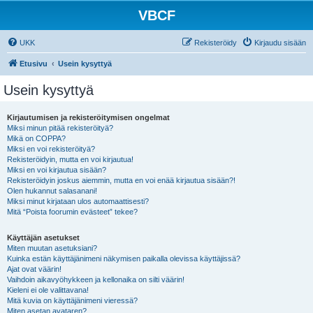
VBCF
UKK
Rekisteröidy
Kirjaudu sisään
Etusivu
Usein kysyttyä
Usein kysyttyä
Kirjautumisen ja rekisteröitymisen ongelmat
Miksi minun pitää rekisteröityä?
Mikä on COPPA?
Miksi en voi rekisteröityä?
Rekisteröidyin, mutta en voi kirjautua!
Miksi en voi kirjautua sisään?
Rekisteröidyin joskus aiemmin, mutta en voi enää kirjautua sisään?!
Olen hukannut salasanani!
Miksi minut kirjataan ulos automaattisesti?
Mitä “Poista foorumin evästeet” tekee?
Käyttäjän asetukset
Miten muutan asetuksiani?
Kuinka estän käyttäjänimeni näkymisen paikalla olevissa käyttäjissä?
Ajat ovat väärin!
Vaihdoin aikavyöhykkeen ja kellonaika on silti väärin!
Kieleni ei ole valittavana!
Mitä kuvia on käyttäjänimeni vieressä?
Miten asetan avataren?