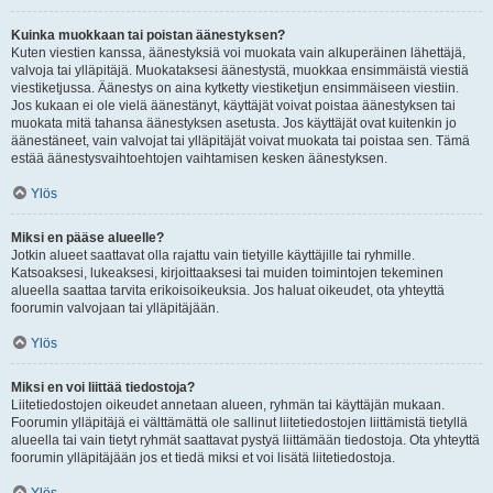
Kuinka muokkaan tai poistan äänestyksen?
Kuten viestien kanssa, äänestyksiä voi muokata vain alkuperäinen lähettäjä,
valvoja tai ylläpitäjä. Muokataksesi äänestystä, muokkaa ensimmäistä viestiä
viestiketjussa. Äänestys on aina kytketty viestiketjun ensimmäiseen viestiin.
Jos kukaan ei ole vielä äänestänyt, käyttäjät voivat poistaa äänestyksen tai
muokata mitä tahansa äänestyksen asetusta. Jos käyttäjät ovat kuitenkin jo
äänestäneet, vain valvojat tai ylläpitäjät voivat muokata tai poistaa sen. Tämä
estää äänestysvaihtoehtojen vaihtamisen kesken äänestyksen.
Ylös
Miksi en pääse alueelle?
Jotkin alueet saattavat olla rajattu vain tietyille käyttäjille tai ryhmille.
Katsoaksesi, lukeaksesi, kirjoittaaksesi tai muiden toimintojen tekeminen
alueella saattaa tarvita erikoisoikeuksia. Jos haluat oikeudet, ota yhteyttä
foorumin valvojaan tai ylläpitäjään.
Ylös
Miksi en voi liittää tiedostoja?
Liitetiedostojen oikeudet annetaan alueen, ryhmän tai käyttäjän mukaan.
Foorumin ylläpitäjä ei välttämättä ole sallinut liitetiedostojen liittämistä tietyllä
alueella tai vain tietyt ryhmät saattavat pystyä liittämään tiedostoja. Ota yhteyttä
foorumin ylläpitäjään jos et tiedä miksi et voi lisätä liitetiedostoja.