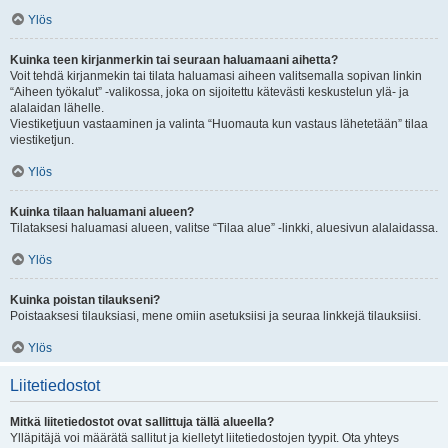
Ylös
Kuinka teen kirjanmerkin tai seuraan haluamaani aihetta?
Voit tehdä kirjanmekin tai tilata haluamasi aiheen valitsemalla sopivan linkin
“Aiheen työkalut” -valikossa, joka on sijoitettu kätevästi keskustelun ylä- ja
alalaidan lähelle.
Viestiketjuun vastaaminen ja valinta “Huomauta kun vastaus lähetetään” tilaa
viestiketjun.
Ylös
Kuinka tilaan haluamani alueen?
Tilataksesi haluamasi alueen, valitse “Tilaa alue” -linkki, aluesivun alalaidassa.
Ylös
Kuinka poistan tilaukseni?
Poistaaksesi tilauksiasi, mene omiin asetuksiisi ja seuraa linkkejä tilauksiisi.
Ylös
Liitetiedostot
Mitkä liitetiedostot ovat sallittuja tällä alueella?
Ylläpitäjä voi määrätä sallitut ja kielletyt liitetiedostojen tyypit. Ota yhteys