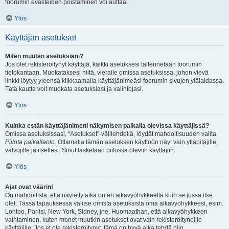
foorumin evästeiden poistaminen voi auttaa.
Ylös
Käyttäjän asetukset
Miten muutan asetuksiani?
Jos olet rekisteröitynyt käyttäjä, kaikki asetuksesi tallennetaan foorumin
tietokantaan. Muokataksesi niitä, vieraile omissa asetuksissa, johon vievä
linkki löytyy yleensä klikkaamalla käyttäjänimeäsi foorumin sivujen ylälaidassa.
Tätä kautta voit muokata asetuksiasi ja valintojasi.
Ylös
Kuinka estän käyttäjänimeni näkymisen paikalla olevissa käyttäjissä?
Omissa asetuksissasi, “Asetukset”-välilehdellä, löydät mahdollisuuden valita
Piilota paikallaolo
. Ottamalla tämän asetuksen käyttöön näyt vain ylläpitäjille,
valvojille ja itsellesi. Sinut lasketaan piilossa oleviin käyttäjiin.
Ylös
Ajat ovat väärin!
On mahdollista, että näytetty aika on eri aikavyöhykkeeltä kuin se jossa itse
olet. Tässä tapauksessa valitse omista asetuksista oma aikavyöhykkeesi, esim.
Lontoo, Pariisi, New York, Sidney, jne. Huomaathan, että aikavyöhykkeen
vaihtaminen, kuten monet muutkin asetukset ovat vain rekisteröityneille
käyttäjille. Jos et ole rekisteröitynyt, tämä on hyvä aika tehdä niin.