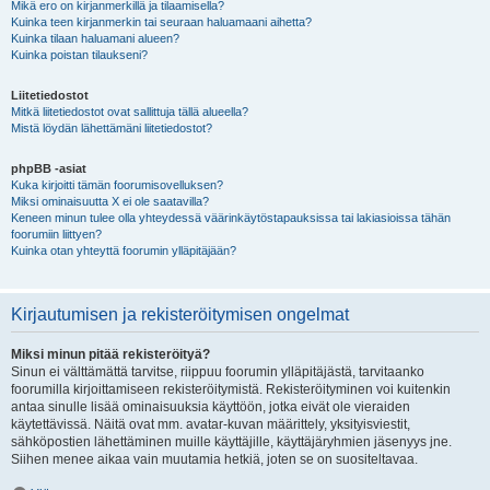
Mikä ero on kirjanmerkillä ja tilaamisella?
Kuinka teen kirjanmerkin tai seuraan haluamaani aihetta?
Kuinka tilaan haluamani alueen?
Kuinka poistan tilaukseni?
Liitetiedostot
Mitkä liitetiedostot ovat sallittuja tällä alueella?
Mistä löydän lähettämäni liitetiedostot?
phpBB -asiat
Kuka kirjoitti tämän foorumisovelluksen?
Miksi ominaisuutta X ei ole saatavilla?
Keneen minun tulee olla yhteydessä väärinkäytöstapauksissa tai lakiasioissa tähän
foorumiin liittyen?
Kuinka otan yhteyttä foorumin ylläpitäjään?
Kirjautumisen ja rekisteröitymisen ongelmat
Miksi minun pitää rekisteröityä?
Sinun ei välttämättä tarvitse, riippuu foorumin ylläpitäjästä, tarvitaanko
foorumilla kirjoittamiseen rekisteröitymistä. Rekisteröityminen voi kuitenkin
antaa sinulle lisää ominaisuuksia käyttöön, jotka eivät ole vieraiden
käytettävissä. Näitä ovat mm. avatar-kuvan määrittely, yksityisviestit,
sähköpostien lähettäminen muille käyttäjille, käyttäjäryhmien jäsenyys jne.
Siihen menee aikaa vain muutamia hetkiä, joten se on suositeltavaa.