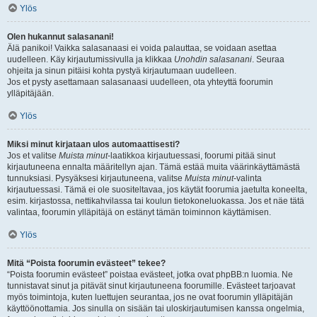
Ylös
Olen hukannut salasanani!
Älä panikoi! Vaikka salasanaasi ei voida palauttaa, se voidaan asettaa
uudelleen. Käy kirjautumissivulla ja klikkaa
Unohdin salasanani
. Seuraa
ohjeita ja sinun pitäisi kohta pystyä kirjautumaan uudelleen.
Jos et pysty asettamaan salasanaasi uudelleen, ota yhteyttä foorumin
ylläpitäjään.
Ylös
Miksi minut kirjataan ulos automaattisesti?
Jos et valitse
Muista minut
-laatikkoa kirjautuessasi, foorumi pitää sinut
kirjautuneena ennalta määritellyn ajan. Tämä estää muita väärinkäyttämästä
tunnuksiasi. Pysyäksesi kirjautuneena, valitse
Muista minut
-valinta
kirjautuessasi. Tämä ei ole suositeltavaa, jos käytät foorumia jaetulta koneelta,
esim. kirjastossa, nettikahvilassa tai koulun tietokoneluokassa. Jos et näe tätä
valintaa, foorumin ylläpitäjä on estänyt tämän toiminnon käyttämisen.
Ylös
Mitä “Poista foorumin evästeet” tekee?
“Poista foorumin evästeet” poistaa evästeet, jotka ovat phpBB:n luomia. Ne
tunnistavat sinut ja pitävät sinut kirjautuneena foorumille. Evästeet tarjoavat
myös toimintoja, kuten luettujen seurantaa, jos ne ovat foorumin ylläpitäjän
käyttöönottamia. Jos sinulla on sisään tai uloskirjautumisen kanssa ongelmia,