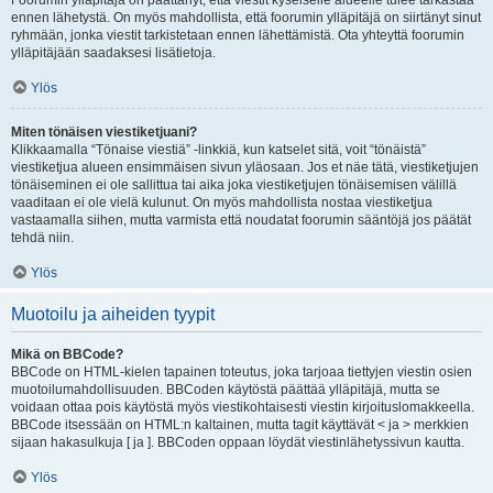
Foorumin ylläpitäjä on päättänyt, että viestit kyseiselle alueelle tulee tarkastaa
ennen lähetystä. On myös mahdollista, että foorumin ylläpitäjä on siirtänyt sinut
ryhmään, jonka viestit tarkistetaan ennen lähettämistä. Ota yhteyttä foorumin
ylläpitäjään saadaksesi lisätietoja.
Ylös
Miten tönäisen viestiketjuani?
Klikkaamalla “Tönaise viestiä” -linkkiä, kun katselet sitä, voit “tönäistä”
viestiketjua alueen ensimmäisen sivun yläosaan. Jos et näe tätä, viestiketjujen
tönäiseminen ei ole sallittua tai aika joka viestiketjujen tönäisemisen välillä
vaaditaan ei ole vielä kulunut. On myös mahdollista nostaa viestiketjua
vastaamalla siihen, mutta varmista että noudatat foorumin sääntöjä jos päätät
tehdä niin.
Ylös
Muotoilu ja aiheiden tyypit
Mikä on BBCode?
BBCode on HTML-kielen tapainen toteutus, joka tarjoaa tiettyjen viestin osien
muotoilumahdollisuuden. BBCoden käytöstä päättää ylläpitäjä, mutta se
voidaan ottaa pois käytöstä myös viestikohtaisesti viestin kirjoituslomakkeella.
BBCode itsessään on HTML:n kaltainen, mutta tagit käyttävät < ja > merkkien
sijaan hakasulkuja [ ja ]. BBCoden oppaan löydät viestinlähetyssivun kautta.
Ylös