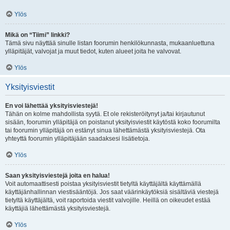
Ylös
Mikä on “Tiimi” linkki?
Tämä sivu näyttää sinulle listan foorumin henkilökunnasta, mukaanluettuna
ylläpitäjät, valvojat ja muut tiedot, kuten alueet joita he valvovat.
Ylös
Yksityisviestit
En voi lähettää yksityisviestejä!
Tähän on kolme mahdollista syytä. Et ole rekisteröitynyt ja/tai kirjautunut
sisään, foorumin ylläpitäjä on poistanut yksityisviestit käytöstä koko foorumilta
tai foorumin ylläpitäjä on estänyt sinua lähettämästä yksityisviestejä. Ota
yhteyttä foorumin ylläpitäjään saadaksesi lisätietoja.
Ylös
Saan yksityisviestejä joita en halua!
Voit automaattisesti poistaa yksityisviestit tietyltä käyttäjältä käyttämällä
käyttäjänhallinnan viestisääntöjä. Jos saat väärinkäytöksiä sisältäviä viestejä
tietyltä käyttäjältä, voit raportoida viestit valvojille. Heillä on oikeudet estää
käyttäjiä lähettämästä yksityisviestejä.
Ylös