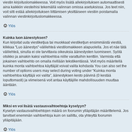
viestin kirjoituslomakkeessa. Voit myös lisätä allekirjoituksen automaattisesti
aina kaikkiin viesteihisi tekemällä valinnan omissa asetuksissa. Jos teet niin,
voit silti estää allekirjoituksen liittämisen yksittäiseen viestiin poistamalla
valinnan viestinkirjoituslomakkeessa.
Ylös
Kuinka luon äänestyksen?
Kun kirjoitat uuta viestiketjua tai muokkaat viestiketjun ensimmäistä viestiä,
klikkaa "Luo äänestys"-välilehteä viestilomakkeen alapuolella. Jos et näe tätä
välilehteä, sinulla ei ole tarvittavia oikeuksia äänestysten luomiseen. Syötä
otsikko ja ainakin kaksi vaihtoehtoa niille varattuihin kenttiin. Varmista että
jokainen vaihtoehto on omalla rivillään tekstikentässä. Voit myös määritellä
kuinka monta vaihtoehtoa käyttäjät voivat valita kohdasta You can also set the
number of options users may select during voting under “Kuinka monta
vaihtoehtoa käyttäjä voi valita”, äänestyksen kesto päivinä (0 kestää
loputtomasti) ja viimeisenä voit antaa käyttäjille mahdollisuuden muuttaa
ääntään.
Ylös
Miksi en voi lisätä vastausvaihtoehtoja kyselyyn?
Kyselyn vastausvaihtoehtojen määrä on foorumin ylläpitäjän määrittelemä. Jos
tarvitset enemmän vaihtoehtoja kuin on sallittu, ota yhteyttä foorumin
ylläpitäjään.
Ylös