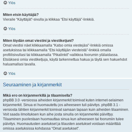
Ylös
Miten etsin käyttäjiä?
Vieraile “Käyttäjät”-sivulla ja klikkaa “Etsi käyttäjä”-linkkiä.
Ylös
Miten löydän omat viestini ja viestiketjuni?
Omat viestisi näet klikkaamalla “Katso omia viestejäsi”-linkkiä omissa
asetuksissa tai klikkaamalla “Etsi käyttäjän viesteistä”-linkkiä omalla
profiilisivullasi tai klikkaamalla “Pikalinkit”-valikkoa foorumin ylälaidassa.
Etsiäksesi omia viestiketjuja, käytä tarkennettua hakua ja täytä sen hakuehdot
haluamallasi tavalla.
Ylös
Seuraaminen ja kirjanmerkit
Mikä ero on kirjanmerkillä ja tilaamisella?
phpBB 3.0 -versiossa aiheiden kirjanmerkit toimivat kuten internet-selaimen
kirjanmerkit. Sinua ei huomautettu jos aiheeseen tuli päivitys. phpBB 3.1 -
versiosta lähtien kirjanmerkit toimivat samaan tapaan kuin aiheiden tilaaminen.
Voit saada ilmoituksen kun aihe josta sinulla on kirjanmerkki päivittyy.
Tilaaminen puolestaan huomauttaa sinua kun aiheeseen tai foorumiin tulee
päivitys. Huomautusten asetukset ja tilausten asetukset voidaan määrittää
omissa asetuksissa kohdassa “Omat asetukset”.