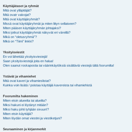
Käyttäjätasot ja ryhmät
Mitä ovat ylläpitäjät?
Mitä ovatr valvojat?
Mitä ovat käyttäjäryhmät?
Missä ovat käyttäjäryhmät ja miten liityn sellaiseen?
Miten pääsen käyttäjäryhmän johtajaksi?
Miksi jotkut käyttäjäryhmät näkyvät eri väreillä?
Mikä on “oletusryhmä”?
Mikä on “Tiimi” linkki?
Yksityisviestit
En voi lähettää yksityisviestejä!
Saan yksityisviestejä joita en halua!
Olen saanut roskapostia tai väärinkäytöksiä sisältäviä viestejä tältä foorumilta!
Ystävät ja vihamiehet
Mitä ovat kaveri ja vihamieslistat?
Kuinka voin lisätä / poistaa käyttäjiä kavereista tai vihamiehistä
Foorumilta hakeminen
Miten etsin alueelta tai alueilta?
Miksi hakuni ei löytänyt mitään?
Miksi haku johti tyhjään sivuun!?
Miten etsin käyttäjiä?
Miten löydän omat viestini ja viestiketjuni?
Seuraaminen ja kirjanmerkit