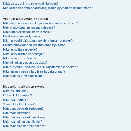
Mikä on arvonimi ja miten vaihdan sen?
Kun klikkaan sähköpostilinkkiä, minua pyydetään kirjautumaan?
Viestien lähetyksen ongelmat
Miten luon uuden viestiketjun tai lähetän vastauksen?
Miten muokkaan tai poistan viestejä?
Miten liitän allekirjoituksen viestiini?
Kuinka luon äänestyksen?
Miksi en voi lisätä vastausvaihtoehtoja kyselyyn?
Kuinka muokkaan tai poistan äänestyksen?
Miksi en pääse alueelle?
Miksi en voi liittää tiedostoja?
Miksi sain varoituksen?
Miten ilmoitan viestin valvojalle?
Mitä “Tallenna”-painike viestin kirjoittamisessa tekee?
Miksi minun viestini tarvitsee hyväksynnän?
Miten tönäisen viestiketjuani?
Muotoilu ja aiheiden tyypit
Mikä on BBCode?
Onko HTML sallittu?
Mitä ovat hymiöt?
Voinko lähettää kuvia?
Mitä ovat globaalit tiedotteet?
Mitä ovat tiedotteet?
Mitä ovat kiinnitetyt viestiketjut
Mitä ovat lukitut viestiketjut?
Mitä ovat aiheiden kuvakkeet?