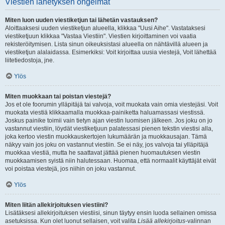
Viestien lähetyksen ongelmat
Miten luon uuden viestiketjun tai lähetän vastauksen?
Aloittaaksesi uuden viestiketjun alueella, klikkaa "Uusi Aihe". Vastataksesi
viestiketjuun klikkaa "Vastaa Viestiin". Viestien kirjoittaminen voi vaatia
rekisteröitymisen. Lista sinun oikeuksistasi alueella on nähtävillä alueen ja
viestiketjun alalaidassa. Esimerkiksi: Voit kirjoittaa uusia viestejä, Voit lähettää
liitetiedostoja, jne.
Ylös
Miten muokkaan tai poistan viestejä?
Jos et ole foorumin ylläpitäjä tai valvoja, voit muokata vain omia viestejäsi. Voit
muokata viestiä klikkaamalla muokkaa-painiketta haluamassasi viestissä.
Joskus painike toimii vain tietyn ajan viestin luomisen jälkeen. Jos joku on jo
vastannut viestiin, löydät viestiketjuun palatessasi pienen tekstin viestisi alla,
joka kertoo viestin muokkauskertojen lukumäärän ja muokkausajan. Tämä
näkyy vain jos joku on vastannut viestiin. Se ei näy, jos valvoja tai ylläpitäjä
muokkaa viestiä, mutta he saattavat jättää pienen huomautuksen viestin
muokkaamisen syistä niin halutessaan. Huomaa, että normaalit käyttäjät eivät
voi poistaa viestejä, jos niihin on joku vastannut.
Ylös
Miten liitän allekirjoituksen viestiini?
Lisätäksesi allekirjoituksen viestiisi, sinun täytyy ensin luoda sellainen omissa
asetuksissa. Kun olet luonut sellaisen, voit valita
Lisää allekirjoitus
-valinnan