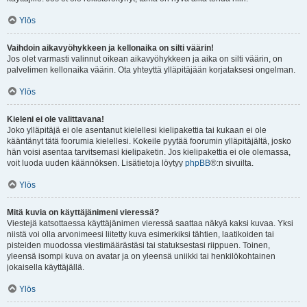
Ylös
Vaihdoin aikavyöhykkeen ja kellonaika on silti väärin!
Jos olet varmasti valinnut oikean aikavyöhykkeen ja aika on silti väärin, on
palvelimen kellonaika väärin. Ota yhteyttä ylläpitäjään korjataksesi ongelman.
Ylös
Kieleni ei ole valittavana!
Joko ylläpitäjä ei ole asentanut kielellesi kielipakettia tai kukaan ei ole
kääntänyt tätä foorumia kielellesi. Kokeile pyytää foorumin ylläpitäjältä, josko
hän voisi asentaa tarvitsemasi kielipaketin. Jos kielipakettia ei ole olemassa,
voit luoda uuden käännöksen. Lisätietoja löytyy
phpBB
®:n sivuilta.
Ylös
Mitä kuvia on käyttäjänimeni vieressä?
Viestejä katsottaessa käyttäjänimen vieressä saattaa näkyä kaksi kuvaa. Yksi
niistä voi olla arvonimeesi liitetty kuva esimerkiksi tähtien, laatikoiden tai
pisteiden muodossa viestimäärästäsi tai statuksestasi riippuen. Toinen,
yleensä isompi kuva on avatar ja on yleensä uniikki tai henkilökohtainen
jokaisella käyttäjällä.
Ylös