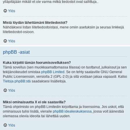
ylläpitäjään mikäli et ole varma mitkä tiedostot ovat sallittuja..
Ylös
Mistä löydän lähettämäni liitetiedostot?
Nähdäksesi listan liitetiedostoistasi, mene omiin asetuksiin ja seuraa linkkejä
liitetiedostot-osioon.
Ylös
phpBB -asiat
Kuka kirjoitti tämän foorumisovelluksen?
Tämä sovellus (sen muokkaamattomassa tilassa) on tuottanut, julkaissut ja sen
tekijänoikeudet omistaa
phpBB Limited
. Se on tehty saataville GNU General
Public Licensenssin, versiolla 2 (GPL-2.0) ja sitä voidaan jakaa vapaasti. Katso
Tietoja phpBB:stä
saadaksesi lisätietoja.
Ylös
Miksi ominaisuutta X ei ole saatavilla?
Tämä ohjelmisto on phpBB Limitedin kirjoittama ja lisensoima. Jos uskot, että
ominaisuus tulisi lisätä, vieraile
phpBB ideakeskuksessa
, jossa voit äänestää
olemassa olevia ideoita tai lähettää uuden.
Ylös