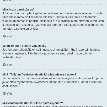
Ylös
Miksi sain varoituksen?
Jokaisen foorumin ylläpitäjällä on omat säännöt heidän sivustollensa. Jos olet
rikkonut sääntöä, voit saada varoituksen. Huomioi, että tämä on foorumin
ylläpitäjän päätös ja phpBB Limitedillä ei ole sivustolla annettavien varoitusten
kanssa mitään tekemistä. Ota yhteyttä foorumin ylläpitäjään, jos olet epävarma
annetun varoituksen syystä.
Ylös
Miten ilmoitan viestin valvojalle?
Jos foorumin ylläpitäjä on sallinut sen, sinun pitäisi nähdä raportointipainike
viestin yhteydessä. Tämän klikkaaminen vie sinut viestin raportoinnin
vaiheiden läpi.
Ylös
Mitä “Tallenna”-painike viestin kirjoittamisessa tekee?
Tämän avulla on mahdollista tallentaa luonnoksia, jotka voit kirjoittaa loppuun
ja lähettää myöhemmin. Avataksesi tallennetun luonnoksen, vieraile komissa
asetuksissa.
Ylös
Miksi minun viestini tarvitsee hyväksynnän?