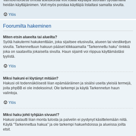
Vaihtoehtoisesti omista asetuksista voit lisätä käyttäjiä suoraan syöttämällä
heidän käyttäjänimen. Voit myös poistaa käyttäjiä listaltasi samalta sivulta.
Ylös
Foorumilta hakeminen
Miten etsin alueelta tai alueilta?
Syötä hakutermi hakukenttään, joka sijaitsee etusivulla, alueen tai viestiketjun
sivulla. Tarkennettuun hakuun pääset klikkaamalla “Tarkennettu haku”-linkkiä
joka on saatavilla jokaisella sivulla. Haun sijainti voi riippua käyttämästäsi
tyylistä.
Ylös
Miksi hakuni ei löytänyt mitään?
Hakusi oli todennäköisesti liian epämääräinen ja sisälsi useita yleisiä termejä,
joita phpBB ei ole indeksoinut. Ole tarkempi ja käytä Tarkennetun haun
valintoja.
Ylös
Miksi haku johti tyhjään sivuun!?
Hakusi palautti liian monta tulosta ja palvelin ei pystynyt käsittelemään niitä.
Käytä “Tarkennettua hakua” ja ole tarkempi hakuehdoissa ja alueissa joilta
etsit.