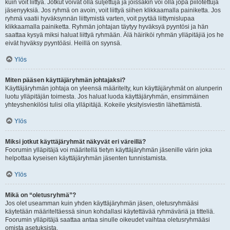
kuin voit liittyä. Jotkut voivat olla suljettuja ja joissakin voi olla jopa piilotettuja
jäsenyyksiä. Jos ryhmä on avoin, voit liittyä siihen klikkaamalla painiketta. Jos
ryhmä vaatii hyväksynnän liittymistä varten, voit pyytää liittymislupaa
klikkaamalla painiketta. Ryhmän johtajan täytyy hyväksyä pyyntösi ja hän
saattaa kysyä miksi haluat liittyä ryhmään. Älä häiriköi ryhmän ylläpitäjiä jos he
eivät hyväksy pyyntöäsi. Heillä on syynsä.
Ylös
Miten pääsen käyttäjäryhmän johtajaksi?
Käyttäjäryhmän johtaja on yleensä määritelty, kun käyttäjäryhmät on alunperin
luotu ylläpitäjän toimesta. Jos haluat luoda käyttäjäryhmän, ensimmäinen
yhteyshenkilösi tulisi olla ylläpitäjä. Kokeile yksityisviestin lähettämistä.
Ylös
Miksi jotkut käyttäjäryhmät näkyvät eri väreillä?
Foorumin ylläpitäjä voi määritellä tietyn käyttäjäryhmän jäsenille värin joka
helpottaa kyseisen käyttäjäryhmän jäsenten tunnistamista.
Ylös
Mikä on “oletusryhmä”?
Jos olet useamman kuin yhden käyttäjäryhmän jäsen, oletusryhmääsi
käytetään määriteltäessä sinun kohdallasi käytettävää ryhmäväriä ja titteliä.
Foorumin ylläpitäjä saattaa antaa sinulle oikeudet vaihtaa oletusryhmääsi
omista asetuksista.