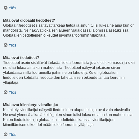
Ylös
Mitä ovat globaalit tiedotteet?
Globaalit tiedotteet sisältävät tärkeää tietoa ja sinun tulisi lukea ne aina kun on
mahdolista. Ne näkyvät jokaisen alueen ylälaidassa ja omissa asetuksissa.
Globaalien tiedotteiden oikeudet myöntää foorumin ylläpitäjä.
Ylös
Mitä ovat tiedotteet?
Tiedotteet usein sisältävät tärkeää tietoa foorumista jota olet lukemassa ja siksi
ne tulisi lukea aina kun mahdollista. Tiedotteet näkyvät jokaisen sivun
ylälaidassa niillä foorumeilla joihin ne on lähetetty. Kuten globaalien
tiedotteiden kohdalla, tiedotteiden lähettämisen oikeudet antaa foorumin
ylläpitäjä.
Ylös
Mitä ovat kiinnitetyt viestiketjut
Kiinnitetyt viestiketjut näkyvät tiedotteiden alapuolella ja ovat vain etusivulla.
Ne ovat yleensä aika tärkeitä, joten sinun tulisi lukea ne aina kun mahdollista.
Kuten tiedotteiden ja globaalien tiedotteiden kanssa, viestiketjujen
kiinnittämisen oikeudet määrittelee foorumin ylläpitäjä.
Ylös