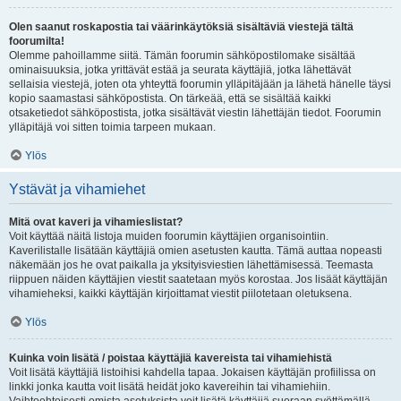
Olen saanut roskapostia tai väärinkäytöksiä sisältäviä viestejä tältä
foorumilta!
Olemme pahoillamme siitä. Tämän foorumin sähköpostilomake sisältää
ominaisuuksia, jotka yrittävät estää ja seurata käyttäjiä, jotka lähettävät
sellaisia viestejä, joten ota yhteyttä foorumin ylläpitäjään ja lähetä hänelle täysi
kopio saamastasi sähköpostista. On tärkeää, että se sisältää kaikki
otsaketiedot sähköpostista, jotka sisältävät viestin lähettäjän tiedot. Foorumin
ylläpitäjä voi sitten toimia tarpeen mukaan.
Ylös
Ystävät ja vihamiehet
Mitä ovat kaveri ja vihamieslistat?
Voit käyttää näitä listoja muiden foorumin käyttäjien organisointiin.
Kaverilistalle lisätään käyttäjiä omien asetusten kautta. Tämä auttaa nopeasti
näkemään jos he ovat paikalla ja yksityisviestien lähettämisessä. Teemasta
riippuen näiden käyttäjien viestit saatetaan myös korostaa. Jos lisäät käyttäjän
vihamieheksi, kaikki käyttäjän kirjoittamat viestit piilotetaan oletuksena.
Ylös
Kuinka voin lisätä / poistaa käyttäjiä kavereista tai vihamiehistä
Voit lisätä käyttäjiä listoihisi kahdella tapaa. Jokaisen käyttäjän profiilissa on
linkki jonka kautta voit lisätä heidät joko kavereihin tai vihamiehiin.