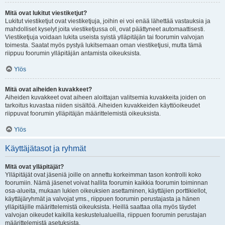
Mitä ovat lukitut viestiketjut?
Lukitut viestiketjut ovat viestiketjuja, joihin ei voi enää lähettää vastauksia ja
mahdolliset kyselyt joita viestiketjussa oli, ovat päättyneet automaattisesti.
Viestiketjuja voidaan lukita useista syistä ylläpitäjän tai foorumin valvojan
toimesta. Saatat myös pystyä lukitsemaan oman viestiketjusi, mutta tämä
riippuu foorumin ylläpitäjän antamista oikeuksista.
Ylös
Mitä ovat aiheiden kuvakkeet?
Aiheiden kuvakkeet ovat aiheen aloittajan valitsemia kuvakkeita joiden on
tarkoitus kuvastaa niiden sisältöä. Aiheiden kuvakkeiden käyttöoikeudet
riippuvat foorumin ylläpitäjän määrittelemistä oikeuksista.
Ylös
Käyttäjätasot ja ryhmät
Mitä ovat ylläpitäjät?
Ylläpitäjät ovat jäseniä joille on annettu korkeimman tason kontrolli koko
foorumiin. Nämä jäsenet voivat hallita foorumin kaikkia foorumin toiminnan
osa-alueita, mukaan lukien oikeuksien asettaminen, käyttäjien porttikiellot,
käyttäjäryhmät ja valvojat yms., riippuen foorumin perustajasta ja hänen
ylläpitäjille määrittelemistä oikeuksista. Heillä saattaa olla myös täydet
valvojan oikeudet kaikilla keskustelualueilla, riippuen foorumin perustajan
määrittelemistä asetuksista.