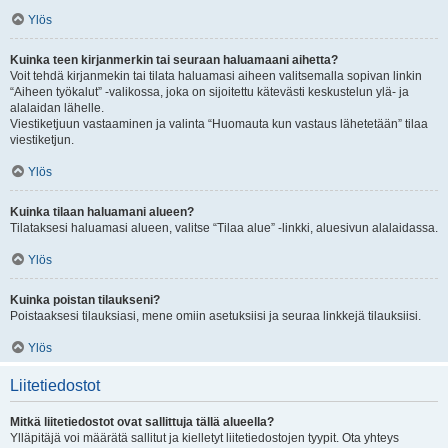
Ylös
Kuinka teen kirjanmerkin tai seuraan haluamaani aihetta?
Voit tehdä kirjanmekin tai tilata haluamasi aiheen valitsemalla sopivan linkin
“Aiheen työkalut” -valikossa, joka on sijoitettu kätevästi keskustelun ylä- ja
alalaidan lähelle.
Viestiketjuun vastaaminen ja valinta “Huomauta kun vastaus lähetetään” tilaa
viestiketjun.
Ylös
Kuinka tilaan haluamani alueen?
Tilataksesi haluamasi alueen, valitse “Tilaa alue” -linkki, aluesivun alalaidassa.
Ylös
Kuinka poistan tilaukseni?
Poistaaksesi tilauksiasi, mene omiin asetuksiisi ja seuraa linkkejä tilauksiisi.
Ylös
Liitetiedostot
Mitkä liitetiedostot ovat sallittuja tällä alueella?
Ylläpitäjä voi määrätä sallitut ja kielletyt liitetiedostojen tyypit. Ota yhteys