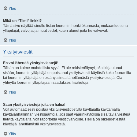
Ylös
Mikä on “Tiimi” linkki?
Tämä sivu näyttää sinulle listan foorumin henkilökunnasta, mukaanluettuna
ylläpitäjät, valvojat ja muut tiedot, kuten alueet joita he valvovat.
Ylös
Yksityisviestit
En voi lähettää yksityisviestejä!
Tähän on kolme mahdollista syytä. Et ole rekisteröitynyt ja/tai kirjautunut
sisään, foorumin ylläpitäjä on poistanut yksityisviestit käytöstä koko foorumilta
tai foorumin ylläpitäjä on estänyt sinua lähettämästä yksityisviestejä. Ota
yhteyttä foorumin ylläpitäjään saadaksesi lisätietoja.
Ylös
Saan yksityisviestejä joita en halua!
Voit automaattisesti poistaa yksityisviestit tietyltä käyttäjältä käyttämällä
käyttäjänhallinnan viestisääntöjä. Jos saat väärinkäytöksiä sisältäviä viestejä
tietyltä käyttäjältä, voit raportoida viestit valvojille. Heillä on oikeudet estää
käyttäjiä lähettämästä yksityisviestejä.
Ylös