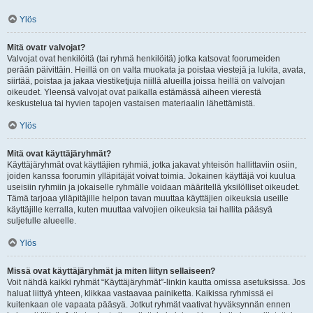
Ylös
Mitä ovatr valvojat?
Valvojat ovat henkilöitä (tai ryhmä henkilöitä) jotka katsovat foorumeiden
perään päivittäin. Heillä on on valta muokata ja poistaa viestejä ja lukita, avata,
siirtää, poistaa ja jakaa viestiketjuja niillä alueilla joissa heillä on valvojan
oikeudet. Yleensä valvojat ovat paikalla estämässä aiheen vierestä
keskustelua tai hyvien tapojen vastaisen materiaalin lähettämistä.
Ylös
Mitä ovat käyttäjäryhmät?
Käyttäjäryhmät ovat käyttäjien ryhmiä, jotka jakavat yhteisön hallittaviin osiin,
joiden kanssa foorumin ylläpitäjät voivat toimia. Jokainen käyttäjä voi kuulua
useisiin ryhmiin ja jokaiselle ryhmälle voidaan määritellä yksilölliset oikeudet.
Tämä tarjoaa ylläpitäjille helpon tavan muuttaa käyttäjien oikeuksia useille
käyttäjille kerralla, kuten muuttaa valvojien oikeuksia tai hallita pääsyä
suljetulle alueelle.
Ylös
Missä ovat käyttäjäryhmät ja miten liityn sellaiseen?
Voit nähdä kaikki ryhmät “Käyttäjäryhmät”-linkin kautta omissa asetuksissa. Jos
haluat liittyä yhteen, klikkaa vastaavaa painiketta. Kaikissa ryhmissä ei
kuitenkaan ole vapaata pääsyä. Jotkut ryhmät vaativat hyväksynnän ennen