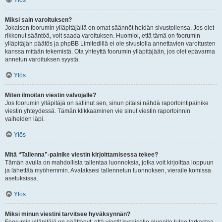
Ylös
Miksi sain varoituksen?
Jokaisen foorumin ylläpitäjällä on omat säännöt heidän sivustollensa. Jos olet
rikkonut sääntöä, voit saada varoituksen. Huomioi, että tämä on foorumin
ylläpitäjän päätös ja phpBB Limitedillä ei ole sivustolla annettavien varoitusten
kanssa mitään tekemistä. Ota yhteyttä foorumin ylläpitäjään, jos olet epävarma
annetun varoituksen syystä.
Ylös
Miten ilmoitan viestin valvojalle?
Jos foorumin ylläpitäjä on sallinut sen, sinun pitäisi nähdä raportointipainike
viestin yhteydessä. Tämän klikkaaminen vie sinut viestin raportoinnin
vaiheiden läpi.
Ylös
Mitä “Tallenna”-painike viestin kirjoittamisessa tekee?
Tämän avulla on mahdollista tallentaa luonnoksia, jotka voit kirjoittaa loppuun
ja lähettää myöhemmin. Avataksesi tallennetun luonnoksen, vieraile komissa
asetuksissa.
Ylös
Miksi minun viestini tarvitsee hyväksynnän?