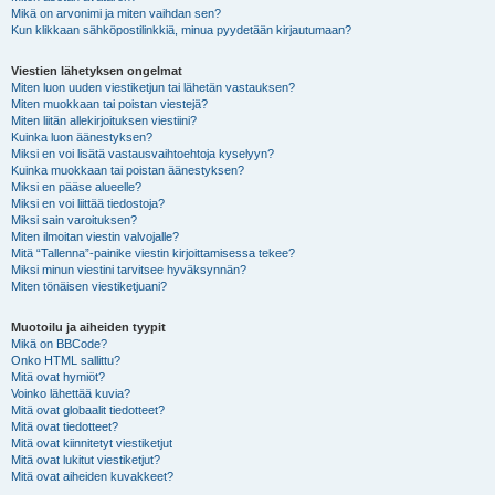
Mikä on arvonimi ja miten vaihdan sen?
Kun klikkaan sähköpostilinkkiä, minua pyydetään kirjautumaan?
Viestien lähetyksen ongelmat
Miten luon uuden viestiketjun tai lähetän vastauksen?
Miten muokkaan tai poistan viestejä?
Miten liitän allekirjoituksen viestiini?
Kuinka luon äänestyksen?
Miksi en voi lisätä vastausvaihtoehtoja kyselyyn?
Kuinka muokkaan tai poistan äänestyksen?
Miksi en pääse alueelle?
Miksi en voi liittää tiedostoja?
Miksi sain varoituksen?
Miten ilmoitan viestin valvojalle?
Mitä “Tallenna”-painike viestin kirjoittamisessa tekee?
Miksi minun viestini tarvitsee hyväksynnän?
Miten tönäisen viestiketjuani?
Muotoilu ja aiheiden tyypit
Mikä on BBCode?
Onko HTML sallittu?
Mitä ovat hymiöt?
Voinko lähettää kuvia?
Mitä ovat globaalit tiedotteet?
Mitä ovat tiedotteet?
Mitä ovat kiinnitetyt viestiketjut
Mitä ovat lukitut viestiketjut?
Mitä ovat aiheiden kuvakkeet?