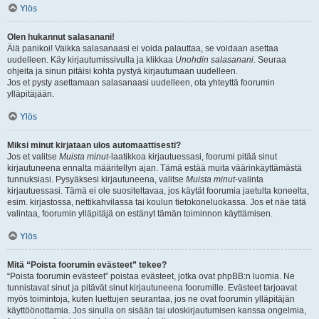
Ylös
Olen hukannut salasanani!
Älä panikoi! Vaikka salasanaasi ei voida palauttaa, se voidaan asettaa
uudelleen. Käy kirjautumissivulla ja klikkaa
Unohdin salasanani
. Seuraa
ohjeita ja sinun pitäisi kohta pystyä kirjautumaan uudelleen.
Jos et pysty asettamaan salasanaasi uudelleen, ota yhteyttä foorumin
ylläpitäjään.
Ylös
Miksi minut kirjataan ulos automaattisesti?
Jos et valitse
Muista minut
-laatikkoa kirjautuessasi, foorumi pitää sinut
kirjautuneena ennalta määritellyn ajan. Tämä estää muita väärinkäyttämästä
tunnuksiasi. Pysyäksesi kirjautuneena, valitse
Muista minut
-valinta
kirjautuessasi. Tämä ei ole suositeltavaa, jos käytät foorumia jaetulta koneelta,
esim. kirjastossa, nettikahvilassa tai koulun tietokoneluokassa. Jos et näe tätä
valintaa, foorumin ylläpitäjä on estänyt tämän toiminnon käyttämisen.
Ylös
Mitä “Poista foorumin evästeet” tekee?
“Poista foorumin evästeet” poistaa evästeet, jotka ovat phpBB:n luomia. Ne
tunnistavat sinut ja pitävät sinut kirjautuneena foorumille. Evästeet tarjoavat
myös toimintoja, kuten luettujen seurantaa, jos ne ovat foorumin ylläpitäjän
käyttöönottamia. Jos sinulla on sisään tai uloskirjautumisen kanssa ongelmia,