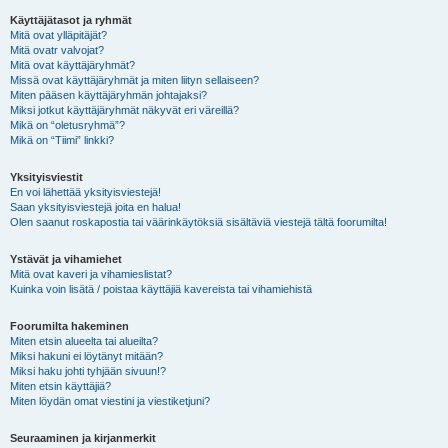
Käyttäjätasot ja ryhmät
Mitä ovat ylläpitäjät?
Mitä ovatr valvojat?
Mitä ovat käyttäjäryhmät?
Missä ovat käyttäjäryhmät ja miten liityn sellaiseen?
Miten pääsen käyttäjäryhmän johtajaksi?
Miksi jotkut käyttäjäryhmät näkyvät eri väreillä?
Mikä on “oletusryhmä”?
Mikä on “Tiimi” linkki?
Yksityisviestit
En voi lähettää yksityisviestejä!
Saan yksityisviestejä joita en halua!
Olen saanut roskapostia tai väärinkäytöksiä sisältäviä viestejä tältä foorumilta!
Ystävät ja vihamiehet
Mitä ovat kaveri ja vihamieslistat?
Kuinka voin lisätä / poistaa käyttäjiä kavereista tai vihamiehistä
Foorumilta hakeminen
Miten etsin alueelta tai alueilta?
Miksi hakuni ei löytänyt mitään?
Miksi haku johti tyhjään sivuun!?
Miten etsin käyttäjiä?
Miten löydän omat viestini ja viestiketjuni?
Seuraaminen ja kirjanmerkit