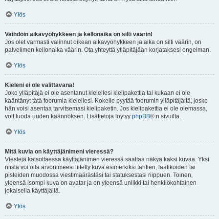
Ylös
Vaihdoin aikavyöhykkeen ja kellonaika on silti väärin!
Jos olet varmasti valinnut oikean aikavyöhykkeen ja aika on silti väärin, on
palvelimen kellonaika väärin. Ota yhteyttä ylläpitäjään korjataksesi ongelman.
Ylös
Kieleni ei ole valittavana!
Joko ylläpitäjä ei ole asentanut kielellesi kielipakettia tai kukaan ei ole
kääntänyt tätä foorumia kielellesi. Kokeile pyytää foorumin ylläpitäjältä, josko
hän voisi asentaa tarvitsemasi kielipaketin. Jos kielipakettia ei ole olemassa,
voit luoda uuden käännöksen. Lisätietoja löytyy
phpBB
®:n sivuilta.
Ylös
Mitä kuvia on käyttäjänimeni vieressä?
Viestejä katsottaessa käyttäjänimen vieressä saattaa näkyä kaksi kuvaa. Yksi
niistä voi olla arvonimeesi liitetty kuva esimerkiksi tähtien, laatikoiden tai
pisteiden muodossa viestimäärästäsi tai statuksestasi riippuen. Toinen,
yleensä isompi kuva on avatar ja on yleensä uniikki tai henkilökohtainen
jokaisella käyttäjällä.
Ylös