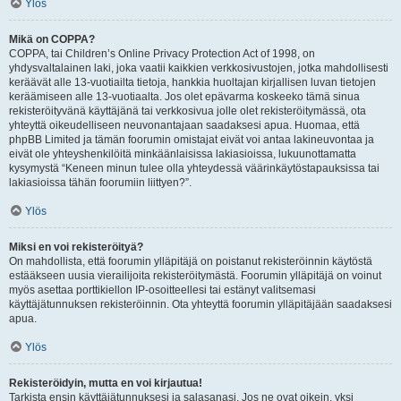
Ylös
Mikä on COPPA?
COPPA, tai Children’s Online Privacy Protection Act of 1998, on
yhdysvaltalainen laki, joka vaatii kaikkien verkkosivustojen, jotka mahdollisesti
keräävät alle 13-vuotiailta tietoja, hankkia huoltajan kirjallisen luvan tietojen
keräämiseen alle 13-vuotiaalta. Jos olet epävarma koskeeko tämä sinua
rekisteröityvänä käyttäjänä tai verkkosivua jolle olet rekisteröitymässä, ota
yhteyttä oikeudelliseen neuvonantajaan saadaksesi apua. Huomaa, että
phpBB Limited ja tämän foorumin omistajat eivät voi antaa lakineuvontaa ja
eivät ole yhteyshenkilöitä minkäänlaisissa lakiasioissa, lukuunottamatta
kysymystä “Keneen minun tulee olla yhteydessä väärinkäytöstapauksissa tai
lakiasioissa tähän foorumiin liittyen?”.
Ylös
Miksi en voi rekisteröityä?
On mahdollista, että foorumin ylläpitäjä on poistanut rekisteröinnin käytöstä
estääkseen uusia vierailijoita rekisteröitymästä. Foorumin ylläpitäjä on voinut
myös asettaa porttikiellon IP-osoitteellesi tai estänyt valitsemasi
käyttäjätunnuksen rekisteröinnin. Ota yhteyttä foorumin ylläpitäjään saadaksesi
apua.
Ylös
Rekisteröidyin, mutta en voi kirjautua!
Tarkista ensin käyttäjätunnuksesi ja salasanasi. Jos ne ovat oikein, yksi