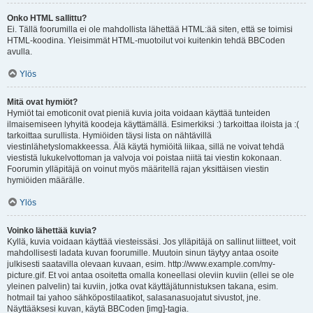
Onko HTML sallittu?
Ei. Tällä foorumilla ei ole mahdollista lähettää HTML:ää siten, että se toimisi
HTML-koodina. Yleisimmät HTML-muotoilut voi kuitenkin tehdä BBCoden
avulla.
Ylös
Mitä ovat hymiöt?
Hymiöt tai emoticonit ovat pieniä kuvia joita voidaan käyttää tunteiden
ilmaisemiseen lyhyitä koodeja käyttämällä. Esimerkiksi :) tarkoittaa iloista ja :(
tarkoittaa surullista. Hymiöiden täysi lista on nähtävillä
viestinlähetyslomakkeessa. Älä käytä hymiöitä liikaa, sillä ne voivat tehdä
viestistä lukukelvottoman ja valvoja voi poistaa niitä tai viestin kokonaan.
Foorumin ylläpitäjä on voinut myös määritellä rajan yksittäisen viestin
hymiöiden määrälle.
Ylös
Voinko lähettää kuvia?
Kyllä, kuvia voidaan käyttää viesteissäsi. Jos ylläpitäjä on sallinut liitteet, voit
mahdollisesti ladata kuvan foorumille. Muutoin sinun täytyy antaa osoite
julkisesti saatavilla olevaan kuvaan, esim. http://www.example.com/my-
picture.gif. Et voi antaa osoitetta omalla koneellasi oleviin kuviin (ellei se ole
yleinen palvelin) tai kuviin, jotka ovat käyttäjätunnistuksen takana, esim.
hotmail tai yahoo sähköpostilaatikot, salasanasuojatut sivustot, jne.
Näyttääksesi kuvan, käytä BBCoden [img]-tagia.