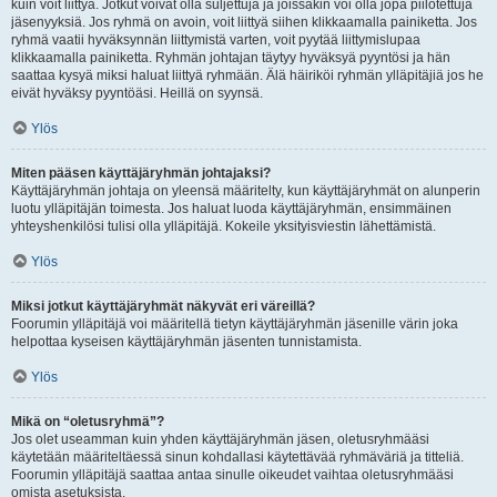
kuin voit liittyä. Jotkut voivat olla suljettuja ja joissakin voi olla jopa piilotettuja
jäsenyyksiä. Jos ryhmä on avoin, voit liittyä siihen klikkaamalla painiketta. Jos
ryhmä vaatii hyväksynnän liittymistä varten, voit pyytää liittymislupaa
klikkaamalla painiketta. Ryhmän johtajan täytyy hyväksyä pyyntösi ja hän
saattaa kysyä miksi haluat liittyä ryhmään. Älä häiriköi ryhmän ylläpitäjiä jos he
eivät hyväksy pyyntöäsi. Heillä on syynsä.
Ylös
Miten pääsen käyttäjäryhmän johtajaksi?
Käyttäjäryhmän johtaja on yleensä määritelty, kun käyttäjäryhmät on alunperin
luotu ylläpitäjän toimesta. Jos haluat luoda käyttäjäryhmän, ensimmäinen
yhteyshenkilösi tulisi olla ylläpitäjä. Kokeile yksityisviestin lähettämistä.
Ylös
Miksi jotkut käyttäjäryhmät näkyvät eri väreillä?
Foorumin ylläpitäjä voi määritellä tietyn käyttäjäryhmän jäsenille värin joka
helpottaa kyseisen käyttäjäryhmän jäsenten tunnistamista.
Ylös
Mikä on “oletusryhmä”?
Jos olet useamman kuin yhden käyttäjäryhmän jäsen, oletusryhmääsi
käytetään määriteltäessä sinun kohdallasi käytettävää ryhmäväriä ja titteliä.
Foorumin ylläpitäjä saattaa antaa sinulle oikeudet vaihtaa oletusryhmääsi
omista asetuksista.