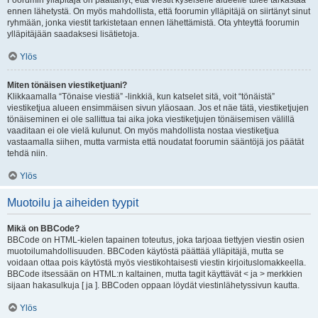
Foorumin ylläpitäjä on päättänyt, että viestit kyseiselle alueelle tulee tarkastaa
ennen lähetystä. On myös mahdollista, että foorumin ylläpitäjä on siirtänyt sinut
ryhmään, jonka viestit tarkistetaan ennen lähettämistä. Ota yhteyttä foorumin
ylläpitäjään saadaksesi lisätietoja.
Ylös
Miten tönäisen viestiketjuani?
Klikkaamalla “Tönaise viestiä” -linkkiä, kun katselet sitä, voit “tönäistä”
viestiketjua alueen ensimmäisen sivun yläosaan. Jos et näe tätä, viestiketjujen
tönäiseminen ei ole sallittua tai aika joka viestiketjujen tönäisemisen välillä
vaaditaan ei ole vielä kulunut. On myös mahdollista nostaa viestiketjua
vastaamalla siihen, mutta varmista että noudatat foorumin sääntöjä jos päätät
tehdä niin.
Ylös
Muotoilu ja aiheiden tyypit
Mikä on BBCode?
BBCode on HTML-kielen tapainen toteutus, joka tarjoaa tiettyjen viestin osien
muotoilumahdollisuuden. BBCoden käytöstä päättää ylläpitäjä, mutta se
voidaan ottaa pois käytöstä myös viestikohtaisesti viestin kirjoituslomakkeella.
BBCode itsessään on HTML:n kaltainen, mutta tagit käyttävät < ja > merkkien
sijaan hakasulkuja [ ja ]. BBCoden oppaan löydät viestinlähetyssivun kautta.
Ylös