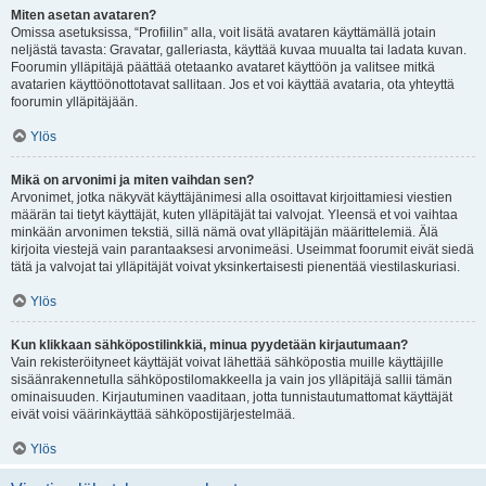
Miten asetan avataren?
Omissa asetuksissa, “Profiilin” alla, voit lisätä avataren käyttämällä jotain
neljästä tavasta: Gravatar, galleriasta, käyttää kuvaa muualta tai ladata kuvan.
Foorumin ylläpitäjä päättää otetaanko avataret käyttöön ja valitsee mitkä
avatarien käyttöönottotavat sallitaan. Jos et voi käyttää avataria, ota yhteyttä
foorumin ylläpitäjään.
Ylös
Mikä on arvonimi ja miten vaihdan sen?
Arvonimet, jotka näkyvät käyttäjänimesi alla osoittavat kirjoittamiesi viestien
määrän tai tietyt käyttäjät, kuten ylläpitäjät tai valvojat. Yleensä et voi vaihtaa
minkään arvonimen tekstiä, sillä nämä ovat ylläpitäjän määrittelemiä. Älä
kirjoita viestejä vain parantaaksesi arvonimeäsi. Useimmat foorumit eivät siedä
tätä ja valvojat tai ylläpitäjät voivat yksinkertaisesti pienentää viestilaskuriasi.
Ylös
Kun klikkaan sähköpostilinkkiä, minua pyydetään kirjautumaan?
Vain rekisteröityneet käyttäjät voivat lähettää sähköpostia muille käyttäjille
sisäänrakennetulla sähköpostilomakkeella ja vain jos ylläpitäjä sallii tämän
ominaisuuden. Kirjautuminen vaaditaan, jotta tunnistautumattomat käyttäjät
eivät voisi väärinkäyttää sähköpostijärjestelmää.
Ylös