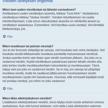
Viestien lähetyksen ongelmat
Miten luon uuden viestiketjun tai lähetän vastauksen?
Aloittaaksesi uuden viestiketjun alueella, klikkaa "Uusi Aihe". Vastataksesi
viestiketjuun klikkaa "Vastaa Viestiin". Viestien kirjoittaminen voi vaatia
rekisteröitymisen. Lista sinun oikeuksistasi alueella on nähtävillä alueen ja
viestiketjun alalaidassa. Esimerkiksi: Voit kirjoittaa uusia viestejä, Voit lähettää
liitetiedostoja, jne.
Ylös
Miten muokkaan tai poistan viestejä?
Jos et ole foorumin ylläpitäjä tai valvoja, voit muokata vain omia viestejäsi. Voit
muokata viestiä klikkaamalla muokkaa-painiketta haluamassasi viestissä.
Joskus painike toimii vain tietyn ajan viestin luomisen jälkeen. Jos joku on jo
vastannut viestiin, löydät viestiketjuun palatessasi pienen tekstin viestisi alla,
joka kertoo viestin muokkauskertojen lukumäärän ja muokkausajan. Tämä
näkyy vain jos joku on vastannut viestiin. Se ei näy, jos valvoja tai ylläpitäjä
muokkaa viestiä, mutta he saattavat jättää pienen huomautuksen viestin
muokkaamisen syistä niin halutessaan. Huomaa, että normaalit käyttäjät eivät
voi poistaa viestejä, jos niihin on joku vastannut.
Ylös
Miten liitän allekirjoituksen viestiini?
Lisätäksesi allekirjoituksen viestiisi, sinun täytyy ensin luoda sellainen omissa
asetuksissa. Kun olet luonut sellaisen, voit valita
Lisää allekirjoitus
-valinnan