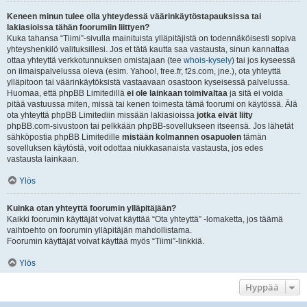
Keneen minun tulee olla yhteydessä väärinkäytöstapauksissa tai
lakiasioissa tähän foorumiin liittyen?
Kuka tahansa “Tiimi”-sivulla mainituista ylläpitäjistä on todennäköisesti sopiva
yhteyshenkilö valituksillesi. Jos et tätä kautta saa vastausta, sinun kannattaa
ottaa yhteyttä verkkotunnuksen omistajaan (tee
whois-kysely
) tai jos kyseessä
on ilmaispalvelussa oleva (esim. Yahoo!, free.fr, f2s.com, jne.), ota yhteyttä
ylläpitoon tai väärinkäytöksistä vastaavaan osastoon kyseisessä palvelussa.
Huomaa, että phpBB Limitedillä
ei ole lainkaan toimivaltaa
ja sitä ei voida
pitää vastuussa miten, missä tai kenen toimesta tämä foorumi on käytössä. Älä
ota yhteyttä phpBB Limitediin missään lakiasioissa
jotka eivät liity
phpBB.com-sivustoon tai pelkkään phpBB-sovellukseen itseensä. Jos lähetät
sähköpostia phpBB Limitedille
mistään kolmannen osapuolen
tämän
sovelluksen käytöstä, voit odottaa niukkasanaista vastausta, jos edes
vastausta lainkaan.
Ylös
Kuinka otan yhteyttä foorumin ylläpitäjään?
Kaikki foorumin käyttäjät voivat käyttää “Ota yhteyttä” -lomaketta, jos täämä
vaihtoehto on foorumin ylläpitäjän mahdollistama.
Foorumin käyttäjät voivat käyttää myös “Tiimi”-linkkiä.
Ylös
Hyppää