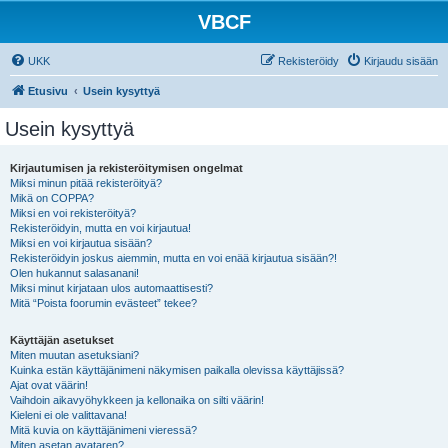
VBCF
UKK
Rekisteröidy
Kirjaudu sisään
Etusivu
Usein kysyttyä
Usein kysyttyä
Kirjautumisen ja rekisteröitymisen ongelmat
Miksi minun pitää rekisteröityä?
Mikä on COPPA?
Miksi en voi rekisteröityä?
Rekisteröidyin, mutta en voi kirjautua!
Miksi en voi kirjautua sisään?
Rekisteröidyin joskus aiemmin, mutta en voi enää kirjautua sisään?!
Olen hukannut salasanani!
Miksi minut kirjataan ulos automaattisesti?
Mitä “Poista foorumin evästeet” tekee?
Käyttäjän asetukset
Miten muutan asetuksiani?
Kuinka estän käyttäjänimeni näkymisen paikalla olevissa käyttäjissä?
Ajat ovat väärin!
Vaihdoin aikavyöhykkeen ja kellonaika on silti väärin!
Kieleni ei ole valittavana!
Mitä kuvia on käyttäjänimeni vieressä?
Miten asetan avataren?