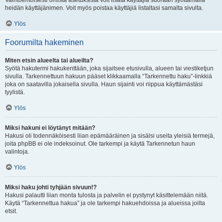
Vaihtoehtoisesti omista asetuksista voit lisätä käyttäjiä suoraan syöttämällä
heidän käyttäjänimen. Voit myös poistaa käyttäjiä listaltasi samalta sivulta.
Ylös
Foorumilta hakeminen
Miten etsin alueelta tai alueilta?
Syötä hakutermi hakukenttään, joka sijaitsee etusivulla, alueen tai viestiketjun
sivulla. Tarkennettuun hakuun pääset klikkaamalla “Tarkennettu haku”-linkkiä
joka on saatavilla jokaisella sivulla. Haun sijainti voi riippua käyttämästäsi
tyylistä.
Ylös
Miksi hakuni ei löytänyt mitään?
Hakusi oli todennäköisesti liian epämääräinen ja sisälsi useita yleisiä termejä,
joita phpBB ei ole indeksoinut. Ole tarkempi ja käytä Tarkennetun haun
valintoja.
Ylös
Miksi haku johti tyhjään sivuun!?
Hakusi palautti liian monta tulosta ja palvelin ei pystynyt käsittelemään niitä.
Käytä “Tarkennettua hakua” ja ole tarkempi hakuehdoissa ja alueissa joilta
etsit.