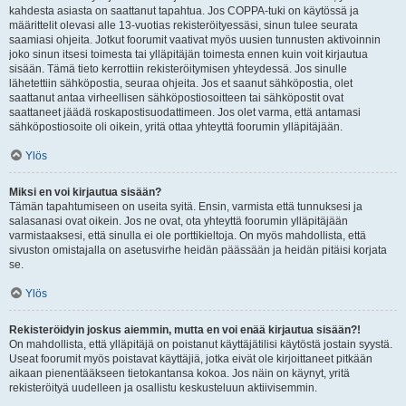
kahdesta asiasta on saattanut tapahtua. Jos COPPA-tuki on käytössä ja
määrittelit olevasi alle 13-vuotias rekisteröityessäsi, sinun tulee seurata
saamiasi ohjeita. Jotkut foorumit vaativat myös uusien tunnusten aktivoinnin
joko sinun itsesi toimesta tai ylläpitäjän toimesta ennen kuin voit kirjautua
sisään. Tämä tieto kerrottiin rekisteröitymisen yhteydessä. Jos sinulle
lähetettiin sähköpostia, seuraa ohjeita. Jos et saanut sähköpostia, olet
saattanut antaa virheellisen sähköpostiosoitteen tai sähköpostit ovat
saattaneet jäädä roskapostisuodattimeen. Jos olet varma, että antamasi
sähköpostiosoite oli oikein, yritä ottaa yhteyttä foorumin ylläpitäjään.
Ylös
Miksi en voi kirjautua sisään?
Tämän tapahtumiseen on useita syitä. Ensin, varmista että tunnuksesi ja
salasanasi ovat oikein. Jos ne ovat, ota yhteyttä foorumin ylläpitäjään
varmistaaksesi, että sinulla ei ole porttikieltoja. On myös mahdollista, että
sivuston omistajalla on asetusvirhe heidän päässään ja heidän pitäisi korjata
se.
Ylös
Rekisteröidyin joskus aiemmin, mutta en voi enää kirjautua sisään?!
On mahdollista, että ylläpitäjä on poistanut käyttäjätilisi käytöstä jostain syystä.
Useat foorumit myös poistavat käyttäjiä, jotka eivät ole kirjoittaneet pitkään
aikaan pienentääkseen tietokantansa kokoa. Jos näin on käynyt, yritä
rekisteröityä uudelleen ja osallistu keskusteluun aktiivisemmin.