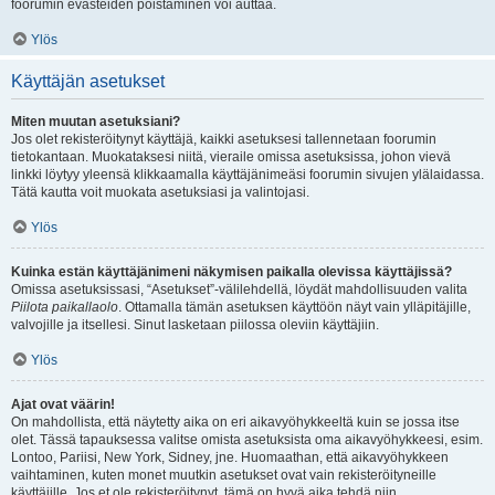
foorumin evästeiden poistaminen voi auttaa.
Ylös
Käyttäjän asetukset
Miten muutan asetuksiani?
Jos olet rekisteröitynyt käyttäjä, kaikki asetuksesi tallennetaan foorumin
tietokantaan. Muokataksesi niitä, vieraile omissa asetuksissa, johon vievä
linkki löytyy yleensä klikkaamalla käyttäjänimeäsi foorumin sivujen ylälaidassa.
Tätä kautta voit muokata asetuksiasi ja valintojasi.
Ylös
Kuinka estän käyttäjänimeni näkymisen paikalla olevissa käyttäjissä?
Omissa asetuksissasi, “Asetukset”-välilehdellä, löydät mahdollisuuden valita
Piilota paikallaolo
. Ottamalla tämän asetuksen käyttöön näyt vain ylläpitäjille,
valvojille ja itsellesi. Sinut lasketaan piilossa oleviin käyttäjiin.
Ylös
Ajat ovat väärin!
On mahdollista, että näytetty aika on eri aikavyöhykkeeltä kuin se jossa itse
olet. Tässä tapauksessa valitse omista asetuksista oma aikavyöhykkeesi, esim.
Lontoo, Pariisi, New York, Sidney, jne. Huomaathan, että aikavyöhykkeen
vaihtaminen, kuten monet muutkin asetukset ovat vain rekisteröityneille
käyttäjille. Jos et ole rekisteröitynyt, tämä on hyvä aika tehdä niin.