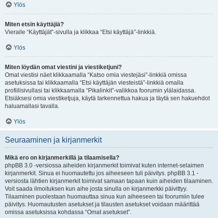
Ylös
Miten etsin käyttäjiä?
Vieraile “Käyttäjät”-sivulla ja klikkaa “Etsi käyttäjä”-linkkiä.
Ylös
Miten löydän omat viestini ja viestiketjuni?
Omat viestisi näet klikkaamalla “Katso omia viestejäsi”-linkkiä omissa
asetuksissa tai klikkaamalla “Etsi käyttäjän viesteistä”-linkkiä omalla
profiilisivullasi tai klikkaamalla “Pikalinkit”-valikkoa foorumin ylälaidassa.
Etsiäksesi omia viestiketjuja, käytä tarkennettua hakua ja täytä sen hakuehdot
haluamallasi tavalla.
Ylös
Seuraaminen ja kirjanmerkit
Mikä ero on kirjanmerkillä ja tilaamisella?
phpBB 3.0 -versiossa aiheiden kirjanmerkit toimivat kuten internet-selaimen
kirjanmerkit. Sinua ei huomautettu jos aiheeseen tuli päivitys. phpBB 3.1 -
versiosta lähtien kirjanmerkit toimivat samaan tapaan kuin aiheiden tilaaminen.
Voit saada ilmoituksen kun aihe josta sinulla on kirjanmerkki päivittyy.
Tilaaminen puolestaan huomauttaa sinua kun aiheeseen tai foorumiin tulee
päivitys. Huomautusten asetukset ja tilausten asetukset voidaan määrittää
omissa asetuksissa kohdassa “Omat asetukset”.