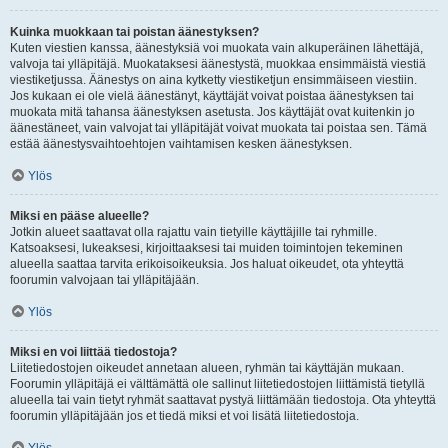
Kuinka muokkaan tai poistan äänestyksen?
Kuten viestien kanssa, äänestyksiä voi muokata vain alkuperäinen lähettäjä,
valvoja tai ylläpitäjä. Muokataksesi äänestystä, muokkaa ensimmäistä viestiä
viestiketjussa. Äänestys on aina kytketty viestiketjun ensimmäiseen viestiin.
Jos kukaan ei ole vielä äänestänyt, käyttäjät voivat poistaa äänestyksen tai
muokata mitä tahansa äänestyksen asetusta. Jos käyttäjät ovat kuitenkin jo
äänestäneet, vain valvojat tai ylläpitäjät voivat muokata tai poistaa sen. Tämä
estää äänestysvaihtoehtojen vaihtamisen kesken äänestyksen.
Ylös
Miksi en pääse alueelle?
Jotkin alueet saattavat olla rajattu vain tietyille käyttäjille tai ryhmille.
Katsoaksesi, lukeaksesi, kirjoittaaksesi tai muiden toimintojen tekeminen
alueella saattaa tarvita erikoisoikeuksia. Jos haluat oikeudet, ota yhteyttä
foorumin valvojaan tai ylläpitäjään.
Ylös
Miksi en voi liittää tiedostoja?
Liitetiedostojen oikeudet annetaan alueen, ryhmän tai käyttäjän mukaan.
Foorumin ylläpitäjä ei välttämättä ole sallinut liitetiedostojen liittämistä tietyllä
alueella tai vain tietyt ryhmät saattavat pystyä liittämään tiedostoja. Ota yhteyttä
foorumin ylläpitäjään jos et tiedä miksi et voi lisätä liitetiedostoja.