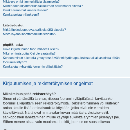
Mikä ero on kirjanmerkillä ja tilaamisella?
Kuinka teen kirjanmerkin tai seuraan haluamaani aihetta?
Kuinka tilaan haluamani alueen?
Kuinka poistan tilaukseni?
Liitetiedostot
Mitkä liitetiedostot ovat sallittuja tällä alueella?
Mistä löydän lähettämäni liitetiedostot?
phpBB -asiat
Kuka kirjoitti tämän foorumisovelluksen?
Miksi ominaisuutta X ei ole saatavilla?
Keneen minun tulee olla yhteydessä väärinkäytöstapauksissa tai lakiasioissa tähän
foorumiin liittyen?
Kuinka otan yhteyttä foorumin ylläpitäjään?
Kirjautumisen ja rekisteröitymisen ongelmat
Miksi minun pitää rekisteröityä?
Sinun ei välttämättä tarvitse, riippuu foorumin ylläpitäjästä, tarvitaanko
foorumilla kirjoittamiseen rekisteröitymistä. Rekisteröityminen voi kuitenkin
antaa sinulle lisää ominaisuuksia käyttöön, jotka eivät ole vieraiden
käytettävissä. Näitä ovat mm. avatar-kuvan määrittely, yksityisviestit,
sähköpostien lähettäminen muille käyttäjille, käyttäjäryhmien jäsenyys jne.
Siihen menee aikaa vain muutamia hetkiä, joten se on suositeltavaa.