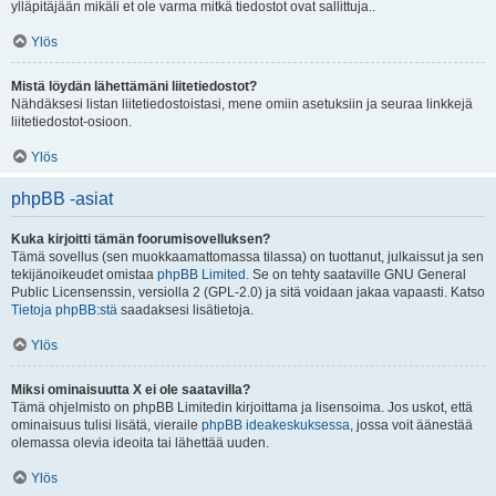
ylläpitäjään mikäli et ole varma mitkä tiedostot ovat sallittuja..
Ylös
Mistä löydän lähettämäni liitetiedostot?
Nähdäksesi listan liitetiedostoistasi, mene omiin asetuksiin ja seuraa linkkejä
liitetiedostot-osioon.
Ylös
phpBB -asiat
Kuka kirjoitti tämän foorumisovelluksen?
Tämä sovellus (sen muokkaamattomassa tilassa) on tuottanut, julkaissut ja sen
tekijänoikeudet omistaa
phpBB Limited
. Se on tehty saataville GNU General
Public Licensenssin, versiolla 2 (GPL-2.0) ja sitä voidaan jakaa vapaasti. Katso
Tietoja phpBB:stä
saadaksesi lisätietoja.
Ylös
Miksi ominaisuutta X ei ole saatavilla?
Tämä ohjelmisto on phpBB Limitedin kirjoittama ja lisensoima. Jos uskot, että
ominaisuus tulisi lisätä, vieraile
phpBB ideakeskuksessa
, jossa voit äänestää
olemassa olevia ideoita tai lähettää uuden.
Ylös