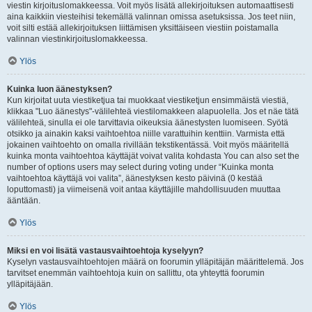
viestin kirjoituslomakkeessa. Voit myös lisätä allekirjoituksen automaattisesti
aina kaikkiin viesteihisi tekemällä valinnan omissa asetuksissa. Jos teet niin,
voit silti estää allekirjoituksen liittämisen yksittäiseen viestiin poistamalla
valinnan viestinkirjoituslomakkeessa.
Ylös
Kuinka luon äänestyksen?
Kun kirjoitat uuta viestiketjua tai muokkaat viestiketjun ensimmäistä viestiä,
klikkaa "Luo äänestys"-välilehteä viestilomakkeen alapuolella. Jos et näe tätä
välilehteä, sinulla ei ole tarvittavia oikeuksia äänestysten luomiseen. Syötä
otsikko ja ainakin kaksi vaihtoehtoa niille varattuihin kenttiin. Varmista että
jokainen vaihtoehto on omalla rivillään tekstikentässä. Voit myös määritellä
kuinka monta vaihtoehtoa käyttäjät voivat valita kohdasta You can also set the
number of options users may select during voting under “Kuinka monta
vaihtoehtoa käyttäjä voi valita”, äänestyksen kesto päivinä (0 kestää
loputtomasti) ja viimeisenä voit antaa käyttäjille mahdollisuuden muuttaa
ääntään.
Ylös
Miksi en voi lisätä vastausvaihtoehtoja kyselyyn?
Kyselyn vastausvaihtoehtojen määrä on foorumin ylläpitäjän määrittelemä. Jos
tarvitset enemmän vaihtoehtoja kuin on sallittu, ota yhteyttä foorumin
ylläpitäjään.
Ylös