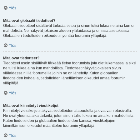
Ylös
Mitä ovat globaalit tiedotteet?
Globaalit tiedotteet sisältävät tärkeää tietoa ja sinun tulisi lukea ne aina kun on
mahdolista. Ne näkyvät jokaisen alueen ylälaidassa ja omissa asetuksissa.
Globaalien tiedotteiden oikeudet myöntää foorumin ylläpitäjä.
Ylös
Mitä ovat tiedotteet?
Tiedotteet usein sisältävät tärkeää tietoa foorumista jota olet lukemassa ja siksi
ne tulisi lukea aina kun mahdollista. Tiedotteet näkyvät jokaisen sivun
ylälaidassa niillä foorumeilla joihin ne on lähetetty. Kuten globaalien
tiedotteiden kohdalla, tiedotteiden lähettämisen oikeudet antaa foorumin
ylläpitäjä.
Ylös
Mitä ovat kiinnitetyt viestiketjut
Kiinnitetyt viestiketjut näkyvät tiedotteiden alapuolella ja ovat vain etusivulla.
Ne ovat yleensä aika tärkeitä, joten sinun tulisi lukea ne aina kun mahdollista.
Kuten tiedotteiden ja globaalien tiedotteiden kanssa, viestiketjujen
kiinnittämisen oikeudet määrittelee foorumin ylläpitäjä.
Ylös