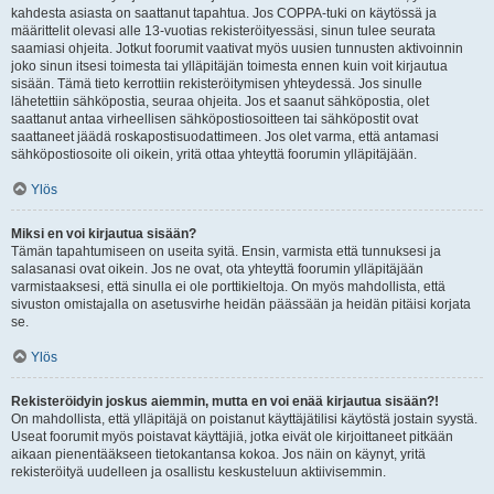
kahdesta asiasta on saattanut tapahtua. Jos COPPA-tuki on käytössä ja
määrittelit olevasi alle 13-vuotias rekisteröityessäsi, sinun tulee seurata
saamiasi ohjeita. Jotkut foorumit vaativat myös uusien tunnusten aktivoinnin
joko sinun itsesi toimesta tai ylläpitäjän toimesta ennen kuin voit kirjautua
sisään. Tämä tieto kerrottiin rekisteröitymisen yhteydessä. Jos sinulle
lähetettiin sähköpostia, seuraa ohjeita. Jos et saanut sähköpostia, olet
saattanut antaa virheellisen sähköpostiosoitteen tai sähköpostit ovat
saattaneet jäädä roskapostisuodattimeen. Jos olet varma, että antamasi
sähköpostiosoite oli oikein, yritä ottaa yhteyttä foorumin ylläpitäjään.
Ylös
Miksi en voi kirjautua sisään?
Tämän tapahtumiseen on useita syitä. Ensin, varmista että tunnuksesi ja
salasanasi ovat oikein. Jos ne ovat, ota yhteyttä foorumin ylläpitäjään
varmistaaksesi, että sinulla ei ole porttikieltoja. On myös mahdollista, että
sivuston omistajalla on asetusvirhe heidän päässään ja heidän pitäisi korjata
se.
Ylös
Rekisteröidyin joskus aiemmin, mutta en voi enää kirjautua sisään?!
On mahdollista, että ylläpitäjä on poistanut käyttäjätilisi käytöstä jostain syystä.
Useat foorumit myös poistavat käyttäjiä, jotka eivät ole kirjoittaneet pitkään
aikaan pienentääkseen tietokantansa kokoa. Jos näin on käynyt, yritä
rekisteröityä uudelleen ja osallistu keskusteluun aktiivisemmin.