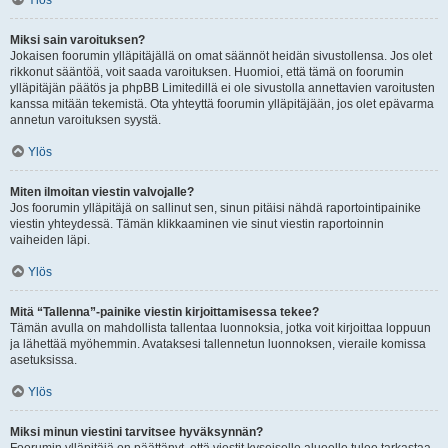
Ylös
Miksi sain varoituksen?
Jokaisen foorumin ylläpitäjällä on omat säännöt heidän sivustollensa. Jos olet
rikkonut sääntöä, voit saada varoituksen. Huomioi, että tämä on foorumin
ylläpitäjän päätös ja phpBB Limitedillä ei ole sivustolla annettavien varoitusten
kanssa mitään tekemistä. Ota yhteyttä foorumin ylläpitäjään, jos olet epävarma
annetun varoituksen syystä.
Ylös
Miten ilmoitan viestin valvojalle?
Jos foorumin ylläpitäjä on sallinut sen, sinun pitäisi nähdä raportointipainike
viestin yhteydessä. Tämän klikkaaminen vie sinut viestin raportoinnin
vaiheiden läpi.
Ylös
Mitä “Tallenna”-painike viestin kirjoittamisessa tekee?
Tämän avulla on mahdollista tallentaa luonnoksia, jotka voit kirjoittaa loppuun
ja lähettää myöhemmin. Avataksesi tallennetun luonnoksen, vieraile komissa
asetuksissa.
Ylös
Miksi minun viestini tarvitsee hyväksynnän?