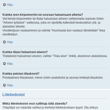
Ylös
Kuinka teen kirjanmerkin tai seuraan haluamaani aihetta?
Voit tehdä kirjanmekin tai tilata haluamasi aiheen valitsemalla sopivan linkin
“Aiheen työkalut” -valikossa, joka on sijoitettu kätevästi keskustelun ylä- ja
alalaidan lähelle.
Viestiketjuun vastaaminen ja valinta “Huomauta kun vastaus lähetetään” tilaa
viestiketjun.
Ylös
Kuinka tilaan haluamani alueen?
Tilataksesi haluamasi alueen, valitse “Tilaa alue” -linkki, aluesivun alalaidassa.
Ylös
Kuinka poistan tilaukseni?
Poistaaksesi tilauksiasi, mene omiin asetuksiisi ja seuraa linkkejä tilauksiisi.
Ylös
Liitetiedostot
Mitkä liitetiedostot ovat sallittuja tällä alueella?
Ylläpitäjä voi määrätä sallitut ja kielletyt liitetiedostojen tyypit. Ota yhteys