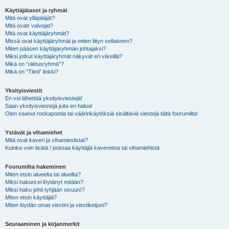
Käyttäjätasot ja ryhmät
Mitä ovat ylläpitäjät?
Mitä ovatr valvojat?
Mitä ovat käyttäjäryhmät?
Missä ovat käyttäjäryhmät ja miten liityn sellaiseen?
Miten pääsen käyttäjäryhmän johtajaksi?
Miksi jotkut käyttäjäryhmät näkyvät eri väreillä?
Mikä on “oletusryhmä”?
Mikä on “Tiimi” linkki?
Yksityisviestit
En voi lähettää yksityisviestejä!
Saan yksityisviestejä joita en halua!
Olen saanut roskapostia tai väärinkäytöksiä sisältäviä viestejä tältä foorumilta!
Ystävät ja vihamiehet
Mitä ovat kaveri ja vihamieslistat?
Kuinka voin lisätä / poistaa käyttäjiä kavereista tai vihamiehistä
Foorumilta hakeminen
Miten etsin alueelta tai alueilta?
Miksi hakuni ei löytänyt mitään?
Miksi haku johti tyhjään sivuun!?
Miten etsin käyttäjiä?
Miten löydän omat viestini ja viestiketjuni?
Seuraaminen ja kirjanmerkit