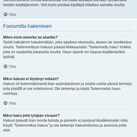
Vaihtoehtoisesti omista asetuksista voit lisätä käyttäjiä suoraan syöttämällä
heidän käyttäjänimen. Voit myös poistaa käyttäjiä listaltasi samalta sivulta.
Ylös
Foorumilta hakeminen
Miten etsin alueelta tai alueilta?
Syötä hakutermi hakukenttään, joka sijaitsee etusivulla, alueen tai viestiketjun
sivulla. Tarkennettuun hakuun pääset klikkaamalla “Tarkennettu haku”-linkkiä
joka on saatavilla jokaisella sivulla. Haun sijainti voi riippua käyttämästäsi
tyylistä.
Ylös
Miksi hakuni ei löytänyt mitään?
Hakusi oli todennäköisesti liian epämääräinen ja sisälsi useita yleisiä termejä,
joita phpBB ei ole indeksoinut. Ole tarkempi ja käytä Tarkennetun haun
valintoja.
Ylös
Miksi haku johti tyhjään sivuun!?
Hakusi palautti liian monta tulosta ja palvelin ei pystynyt käsittelemään niitä.
Käytä “Tarkennettua hakua” ja ole tarkempi hakuehdoissa ja alueissa joilta
etsit.