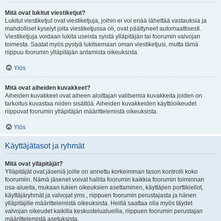
Mitä ovat lukitut viestiketjut?
Lukitut viestiketjut ovat viestiketjuja, joihin ei voi enää lähettää vastauksia ja
mahdolliset kyselyt joita viestiketjussa oli, ovat päättyneet automaattisesti.
Viestiketjuja voidaan lukita useista syistä ylläpitäjän tai foorumin valvojan
toimesta. Saatat myös pystyä lukitsemaan oman viestiketjusi, mutta tämä
riippuu foorumin ylläpitäjän antamista oikeuksista.
Ylös
Mitä ovat aiheiden kuvakkeet?
Aiheiden kuvakkeet ovat aiheen aloittajan valitsemia kuvakkeita joiden on
tarkoitus kuvastaa niiden sisältöä. Aiheiden kuvakkeiden käyttöoikeudet
riippuvat foorumin ylläpitäjän määrittelemistä oikeuksista.
Ylös
Käyttäjätasot ja ryhmät
Mitä ovat ylläpitäjät?
Ylläpitäjät ovat jäseniä joille on annettu korkeimman tason kontrolli koko
foorumiin. Nämä jäsenet voivat hallita foorumin kaikkia foorumin toiminnan
osa-alueita, mukaan lukien oikeuksien asettaminen, käyttäjien porttikiellot,
käyttäjäryhmät ja valvojat yms., riippuen foorumin perustajasta ja hänen
ylläpitäjille määrittelemistä oikeuksista. Heillä saattaa olla myös täydet
valvojan oikeudet kaikilla keskustelualueilla, riippuen foorumin perustajan
määrittelemistä asetuksista.