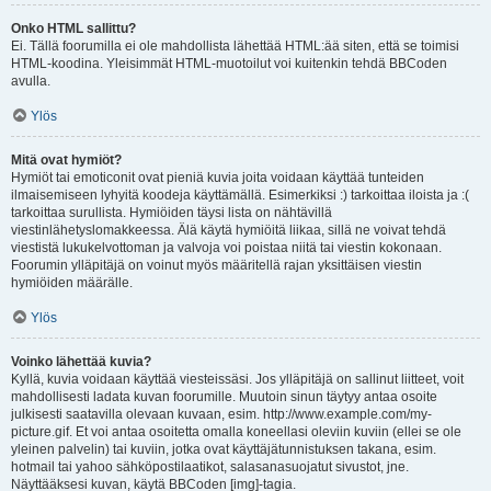
Onko HTML sallittu?
Ei. Tällä foorumilla ei ole mahdollista lähettää HTML:ää siten, että se toimisi
HTML-koodina. Yleisimmät HTML-muotoilut voi kuitenkin tehdä BBCoden
avulla.
Ylös
Mitä ovat hymiöt?
Hymiöt tai emoticonit ovat pieniä kuvia joita voidaan käyttää tunteiden
ilmaisemiseen lyhyitä koodeja käyttämällä. Esimerkiksi :) tarkoittaa iloista ja :(
tarkoittaa surullista. Hymiöiden täysi lista on nähtävillä
viestinlähetyslomakkeessa. Älä käytä hymiöitä liikaa, sillä ne voivat tehdä
viestistä lukukelvottoman ja valvoja voi poistaa niitä tai viestin kokonaan.
Foorumin ylläpitäjä on voinut myös määritellä rajan yksittäisen viestin
hymiöiden määrälle.
Ylös
Voinko lähettää kuvia?
Kyllä, kuvia voidaan käyttää viesteissäsi. Jos ylläpitäjä on sallinut liitteet, voit
mahdollisesti ladata kuvan foorumille. Muutoin sinun täytyy antaa osoite
julkisesti saatavilla olevaan kuvaan, esim. http://www.example.com/my-
picture.gif. Et voi antaa osoitetta omalla koneellasi oleviin kuviin (ellei se ole
yleinen palvelin) tai kuviin, jotka ovat käyttäjätunnistuksen takana, esim.
hotmail tai yahoo sähköpostilaatikot, salasanasuojatut sivustot, jne.
Näyttääksesi kuvan, käytä BBCoden [img]-tagia.