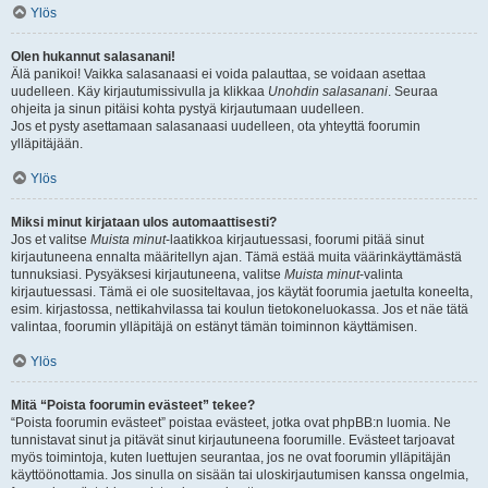
Ylös
Olen hukannut salasanani!
Älä panikoi! Vaikka salasanaasi ei voida palauttaa, se voidaan asettaa
uudelleen. Käy kirjautumissivulla ja klikkaa
Unohdin salasanani
. Seuraa
ohjeita ja sinun pitäisi kohta pystyä kirjautumaan uudelleen.
Jos et pysty asettamaan salasanaasi uudelleen, ota yhteyttä foorumin
ylläpitäjään.
Ylös
Miksi minut kirjataan ulos automaattisesti?
Jos et valitse
Muista minut
-laatikkoa kirjautuessasi, foorumi pitää sinut
kirjautuneena ennalta määritellyn ajan. Tämä estää muita väärinkäyttämästä
tunnuksiasi. Pysyäksesi kirjautuneena, valitse
Muista minut
-valinta
kirjautuessasi. Tämä ei ole suositeltavaa, jos käytät foorumia jaetulta koneelta,
esim. kirjastossa, nettikahvilassa tai koulun tietokoneluokassa. Jos et näe tätä
valintaa, foorumin ylläpitäjä on estänyt tämän toiminnon käyttämisen.
Ylös
Mitä “Poista foorumin evästeet” tekee?
“Poista foorumin evästeet” poistaa evästeet, jotka ovat phpBB:n luomia. Ne
tunnistavat sinut ja pitävät sinut kirjautuneena foorumille. Evästeet tarjoavat
myös toimintoja, kuten luettujen seurantaa, jos ne ovat foorumin ylläpitäjän
käyttöönottamia. Jos sinulla on sisään tai uloskirjautumisen kanssa ongelmia,