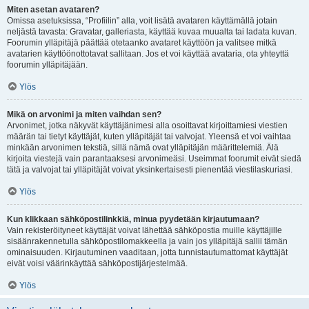
Miten asetan avataren?
Omissa asetuksissa, “Profiilin” alla, voit lisätä avataren käyttämällä jotain
neljästä tavasta: Gravatar, galleriasta, käyttää kuvaa muualta tai ladata kuvan.
Foorumin ylläpitäjä päättää otetaanko avataret käyttöön ja valitsee mitkä
avatarien käyttöönottotavat sallitaan. Jos et voi käyttää avataria, ota yhteyttä
foorumin ylläpitäjään.
Ylös
Mikä on arvonimi ja miten vaihdan sen?
Arvonimet, jotka näkyvät käyttäjänimesi alla osoittavat kirjoittamiesi viestien
määrän tai tietyt käyttäjät, kuten ylläpitäjät tai valvojat. Yleensä et voi vaihtaa
minkään arvonimen tekstiä, sillä nämä ovat ylläpitäjän määrittelemiä. Älä
kirjoita viestejä vain parantaaksesi arvonimeäsi. Useimmat foorumit eivät siedä
tätä ja valvojat tai ylläpitäjät voivat yksinkertaisesti pienentää viestilaskuriasi.
Ylös
Kun klikkaan sähköpostilinkkiä, minua pyydetään kirjautumaan?
Vain rekisteröityneet käyttäjät voivat lähettää sähköpostia muille käyttäjille
sisäänrakennetulla sähköpostilomakkeella ja vain jos ylläpitäjä sallii tämän
ominaisuuden. Kirjautuminen vaaditaan, jotta tunnistautumattomat käyttäjät
eivät voisi väärinkäyttää sähköpostijärjestelmää.
Ylös