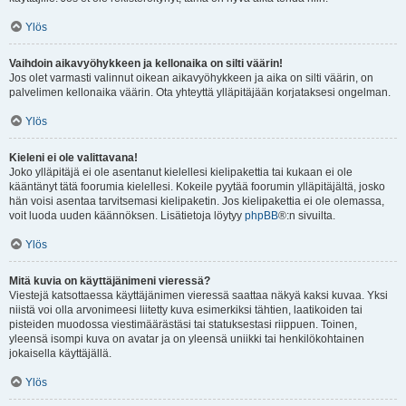
Ylös
Vaihdoin aikavyöhykkeen ja kellonaika on silti väärin!
Jos olet varmasti valinnut oikean aikavyöhykkeen ja aika on silti väärin, on
palvelimen kellonaika väärin. Ota yhteyttä ylläpitäjään korjataksesi ongelman.
Ylös
Kieleni ei ole valittavana!
Joko ylläpitäjä ei ole asentanut kielellesi kielipakettia tai kukaan ei ole
kääntänyt tätä foorumia kielellesi. Kokeile pyytää foorumin ylläpitäjältä, josko
hän voisi asentaa tarvitsemasi kielipaketin. Jos kielipakettia ei ole olemassa,
voit luoda uuden käännöksen. Lisätietoja löytyy
phpBB
®:n sivuilta.
Ylös
Mitä kuvia on käyttäjänimeni vieressä?
Viestejä katsottaessa käyttäjänimen vieressä saattaa näkyä kaksi kuvaa. Yksi
niistä voi olla arvonimeesi liitetty kuva esimerkiksi tähtien, laatikoiden tai
pisteiden muodossa viestimäärästäsi tai statuksestasi riippuen. Toinen,
yleensä isompi kuva on avatar ja on yleensä uniikki tai henkilökohtainen
jokaisella käyttäjällä.
Ylös