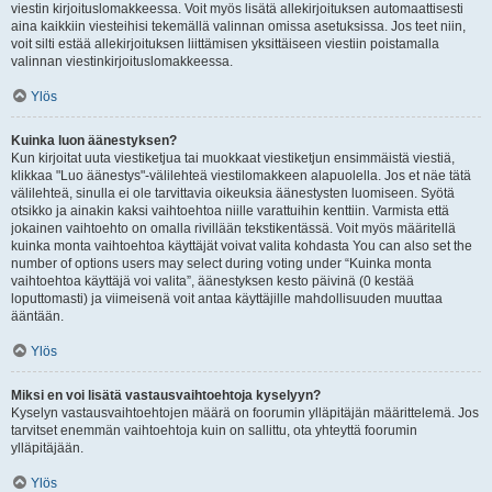
viestin kirjoituslomakkeessa. Voit myös lisätä allekirjoituksen automaattisesti
aina kaikkiin viesteihisi tekemällä valinnan omissa asetuksissa. Jos teet niin,
voit silti estää allekirjoituksen liittämisen yksittäiseen viestiin poistamalla
valinnan viestinkirjoituslomakkeessa.
Ylös
Kuinka luon äänestyksen?
Kun kirjoitat uuta viestiketjua tai muokkaat viestiketjun ensimmäistä viestiä,
klikkaa "Luo äänestys"-välilehteä viestilomakkeen alapuolella. Jos et näe tätä
välilehteä, sinulla ei ole tarvittavia oikeuksia äänestysten luomiseen. Syötä
otsikko ja ainakin kaksi vaihtoehtoa niille varattuihin kenttiin. Varmista että
jokainen vaihtoehto on omalla rivillään tekstikentässä. Voit myös määritellä
kuinka monta vaihtoehtoa käyttäjät voivat valita kohdasta You can also set the
number of options users may select during voting under “Kuinka monta
vaihtoehtoa käyttäjä voi valita”, äänestyksen kesto päivinä (0 kestää
loputtomasti) ja viimeisenä voit antaa käyttäjille mahdollisuuden muuttaa
ääntään.
Ylös
Miksi en voi lisätä vastausvaihtoehtoja kyselyyn?
Kyselyn vastausvaihtoehtojen määrä on foorumin ylläpitäjän määrittelemä. Jos
tarvitset enemmän vaihtoehtoja kuin on sallittu, ota yhteyttä foorumin
ylläpitäjään.
Ylös