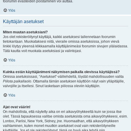
foorumin evästeiden poistaminen voi auttaa.
Ylös
Käyttäjän asetukset
Miten muutan asetuksiani?
Jos olet rekisteröitynyt käyttäjä, kaikki asetuksesi tallennetaan foorumin
tietokantaan. Muokataksesi niitä, vieraile omissa asetuksissa, johon vievä
linkki löytyy yleensä klikkaamalla käyttäjänimeäsi foorumin sivujen ylälaidassa.
Tätä kautta voit muokata asetuksiasi ja valintojasi.
Ylös
Kuinka estän käyttäjänimeni näkymisen paikalla olevissa käyttäjissä?
Omissa asetuksissasi, “Asetukset”-välilehdellä, löydät mahdollisuuden valita
Piilota paikallaolo
. Ottamalla tämän asetuksen käyttöön näyt vain ylläpitäjille,
valvojille ja itsellesi. Sinut lasketaan piilossa oleviin käyttäjiin.
Ylös
Ajat ovat väärin!
On mahdollista, että näytetty aika on eri aikavyöhykkeeltä kuin se jossa itse
olet. Tässä tapauksessa valitse omista asetuksista oma aikavyöhykkeesi, esim.
Lontoo, Pariisi, New York, Sidney, jne. Huomaathan, että aikavyöhykkeen
vaihtaminen, kuten monet muutkin asetukset ovat vain rekisteröityneille
käyttäjille. Jos et ole rekisteröitynyt, tämä on hyvä aika tehdä niin.