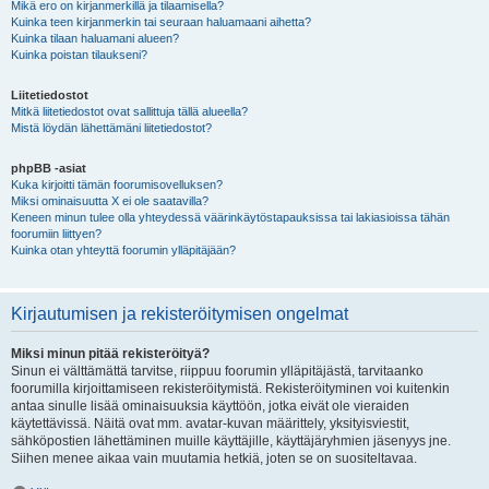
Mikä ero on kirjanmerkillä ja tilaamisella?
Kuinka teen kirjanmerkin tai seuraan haluamaani aihetta?
Kuinka tilaan haluamani alueen?
Kuinka poistan tilaukseni?
Liitetiedostot
Mitkä liitetiedostot ovat sallittuja tällä alueella?
Mistä löydän lähettämäni liitetiedostot?
phpBB -asiat
Kuka kirjoitti tämän foorumisovelluksen?
Miksi ominaisuutta X ei ole saatavilla?
Keneen minun tulee olla yhteydessä väärinkäytöstapauksissa tai lakiasioissa tähän
foorumiin liittyen?
Kuinka otan yhteyttä foorumin ylläpitäjään?
Kirjautumisen ja rekisteröitymisen ongelmat
Miksi minun pitää rekisteröityä?
Sinun ei välttämättä tarvitse, riippuu foorumin ylläpitäjästä, tarvitaanko
foorumilla kirjoittamiseen rekisteröitymistä. Rekisteröityminen voi kuitenkin
antaa sinulle lisää ominaisuuksia käyttöön, jotka eivät ole vieraiden
käytettävissä. Näitä ovat mm. avatar-kuvan määrittely, yksityisviestit,
sähköpostien lähettäminen muille käyttäjille, käyttäjäryhmien jäsenyys jne.
Siihen menee aikaa vain muutamia hetkiä, joten se on suositeltavaa.