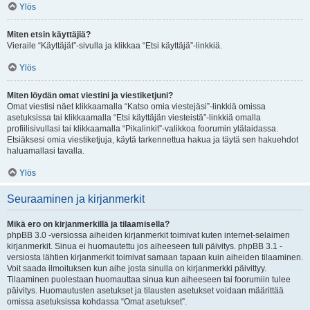
Ylös
Miten etsin käyttäjiä?
Vieraile “Käyttäjät”-sivulla ja klikkaa “Etsi käyttäjä”-linkkiä.
Ylös
Miten löydän omat viestini ja viestiketjuni?
Omat viestisi näet klikkaamalla “Katso omia viestejäsi”-linkkiä omissa
asetuksissa tai klikkaamalla “Etsi käyttäjän viesteistä”-linkkiä omalla
profiilisivullasi tai klikkaamalla “Pikalinkit”-valikkoa foorumin ylälaidassa.
Etsiäksesi omia viestiketjuja, käytä tarkennettua hakua ja täytä sen hakuehdot
haluamallasi tavalla.
Ylös
Seuraaminen ja kirjanmerkit
Mikä ero on kirjanmerkillä ja tilaamisella?
phpBB 3.0 -versiossa aiheiden kirjanmerkit toimivat kuten internet-selaimen
kirjanmerkit. Sinua ei huomautettu jos aiheeseen tuli päivitys. phpBB 3.1 -
versiosta lähtien kirjanmerkit toimivat samaan tapaan kuin aiheiden tilaaminen.
Voit saada ilmoituksen kun aihe josta sinulla on kirjanmerkki päivittyy.
Tilaaminen puolestaan huomauttaa sinua kun aiheeseen tai foorumiin tulee
päivitys. Huomautusten asetukset ja tilausten asetukset voidaan määrittää
omissa asetuksissa kohdassa “Omat asetukset”.