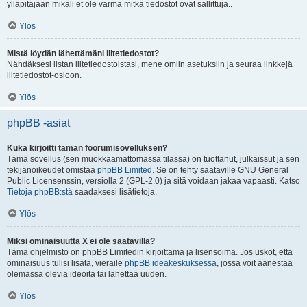
ylläpitäjään mikäli et ole varma mitkä tiedostot ovat sallittuja..
Ylös
Mistä löydän lähettämäni liitetiedostot?
Nähdäksesi listan liitetiedostoistasi, mene omiin asetuksiin ja seuraa linkkejä
liitetiedostot-osioon.
Ylös
phpBB -asiat
Kuka kirjoitti tämän foorumisovelluksen?
Tämä sovellus (sen muokkaamattomassa tilassa) on tuottanut, julkaissut ja sen
tekijänoikeudet omistaa
phpBB Limited
. Se on tehty saataville GNU General
Public Licensenssin, versiolla 2 (GPL-2.0) ja sitä voidaan jakaa vapaasti. Katso
Tietoja phpBB:stä
saadaksesi lisätietoja.
Ylös
Miksi ominaisuutta X ei ole saatavilla?
Tämä ohjelmisto on phpBB Limitedin kirjoittama ja lisensoima. Jos uskot, että
ominaisuus tulisi lisätä, vieraile
phpBB ideakeskuksessa
, jossa voit äänestää
olemassa olevia ideoita tai lähettää uuden.
Ylös