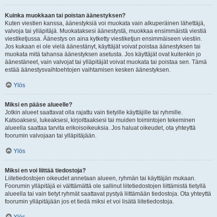
Kuinka muokkaan tai poistan äänestyksen?
Kuten viestien kanssa, äänestyksiä voi muokata vain alkuperäinen lähettäjä,
valvoja tai ylläpitäjä. Muokataksesi äänestystä, muokkaa ensimmäistä viestiä
viestiketjussa. Äänestys on aina kytketty viestiketjun ensimmäiseen viestiin.
Jos kukaan ei ole vielä äänestänyt, käyttäjät voivat poistaa äänestyksen tai
muokata mitä tahansa äänestyksen asetusta. Jos käyttäjät ovat kuitenkin jo
äänestäneet, vain valvojat tai ylläpitäjät voivat muokata tai poistaa sen. Tämä
estää äänestysvaihtoehtojen vaihtamisen kesken äänestyksen.
Ylös
Miksi en pääse alueelle?
Jotkin alueet saattavat olla rajattu vain tietyille käyttäjille tai ryhmille.
Katsoaksesi, lukeaksesi, kirjoittaaksesi tai muiden toimintojen tekeminen
alueella saattaa tarvita erikoisoikeuksia. Jos haluat oikeudet, ota yhteyttä
foorumin valvojaan tai ylläpitäjään.
Ylös
Miksi en voi liittää tiedostoja?
Liitetiedostojen oikeudet annetaan alueen, ryhmän tai käyttäjän mukaan.
Foorumin ylläpitäjä ei välttämättä ole sallinut liitetiedostojen liittämistä tietyllä
alueella tai vain tietyt ryhmät saattavat pystyä liittämään tiedostoja. Ota yhteyttä
foorumin ylläpitäjään jos et tiedä miksi et voi lisätä liitetiedostoja.