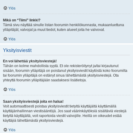
Ylös
Mikä on “Tiimi” linkki?
Tämä sivu näyttää sinulle listan foorumin henkilökunnasta, mukaanluettuna
ylläpitäjät, valvojat ja muut tiedot, kuten alueet joita he valvovat.
Ylös
Yksityisviestit
En voi lähettää yksityisviestejä!
Tähän on kolme mahdollista syytä. Et ole rekisteröitynyt ja/tai kirjautunut
sisään, foorumin ylläpitäjä on poistanut yksityisviestit käytöstä koko foorumilta
tai foorumin ylläpitäjä on estänyt sinua lähettämästä yksityisviestejä. Ota
yhteyttä foorumin ylläpitäjään saadaksesi lisätietoja.
Ylös
Saan yksityisviestejä joita en halua!
Voit automaattisesti poistaa yksityisviestit tietyltä käyttäjältä käyttämällä
käyttäjänhallinnan viestisääntöjä. Jos saat väärinkäytöksiä sisältäviä viestejä
tietyltä käyttäjältä, voit raportoida viestit valvojille. Heillä on oikeudet estää
käyttäjiä lähettämästä yksityisviestejä.
Ylös