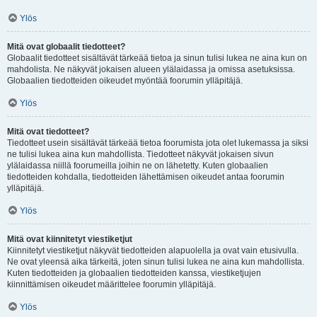
Ylös
Mitä ovat globaalit tiedotteet?
Globaalit tiedotteet sisältävät tärkeää tietoa ja sinun tulisi lukea ne aina kun on
mahdolista. Ne näkyvät jokaisen alueen ylälaidassa ja omissa asetuksissa.
Globaalien tiedotteiden oikeudet myöntää foorumin ylläpitäjä.
Ylös
Mitä ovat tiedotteet?
Tiedotteet usein sisältävät tärkeää tietoa foorumista jota olet lukemassa ja siksi
ne tulisi lukea aina kun mahdollista. Tiedotteet näkyvät jokaisen sivun
ylälaidassa niillä foorumeilla joihin ne on lähetetty. Kuten globaalien
tiedotteiden kohdalla, tiedotteiden lähettämisen oikeudet antaa foorumin
ylläpitäjä.
Ylös
Mitä ovat kiinnitetyt viestiketjut
Kiinnitetyt viestiketjut näkyvät tiedotteiden alapuolella ja ovat vain etusivulla.
Ne ovat yleensä aika tärkeitä, joten sinun tulisi lukea ne aina kun mahdollista.
Kuten tiedotteiden ja globaalien tiedotteiden kanssa, viestiketjujen
kiinnittämisen oikeudet määrittelee foorumin ylläpitäjä.
Ylös