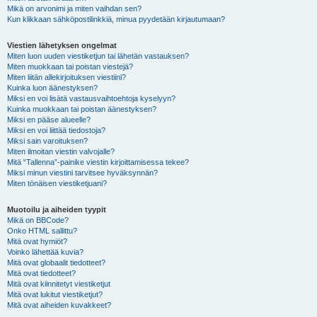
Mikä on arvonimi ja miten vaihdan sen?
Kun klikkaan sähköpostilinkkiä, minua pyydetään kirjautumaan?
Viestien lähetyksen ongelmat
Miten luon uuden viestiketjun tai lähetän vastauksen?
Miten muokkaan tai poistan viestejä?
Miten liitän allekirjoituksen viestiini?
Kuinka luon äänestyksen?
Miksi en voi lisätä vastausvaihtoehtoja kyselyyn?
Kuinka muokkaan tai poistan äänestyksen?
Miksi en pääse alueelle?
Miksi en voi liittää tiedostoja?
Miksi sain varoituksen?
Miten ilmoitan viestin valvojalle?
Mitä “Tallenna”-painike viestin kirjoittamisessa tekee?
Miksi minun viestini tarvitsee hyväksynnän?
Miten tönäisen viestiketjuani?
Muotoilu ja aiheiden tyypit
Mikä on BBCode?
Onko HTML sallittu?
Mitä ovat hymiöt?
Voinko lähettää kuvia?
Mitä ovat globaalit tiedotteet?
Mitä ovat tiedotteet?
Mitä ovat kiinnitetyt viestiketjut
Mitä ovat lukitut viestiketjut?
Mitä ovat aiheiden kuvakkeet?