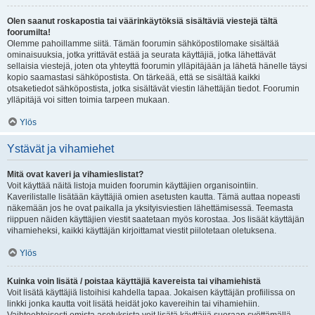
Olen saanut roskapostia tai väärinkäytöksiä sisältäviä viestejä tältä
foorumilta!
Olemme pahoillamme siitä. Tämän foorumin sähköpostilomake sisältää
ominaisuuksia, jotka yrittävät estää ja seurata käyttäjiä, jotka lähettävät
sellaisia viestejä, joten ota yhteyttä foorumin ylläpitäjään ja lähetä hänelle täysi
kopio saamastasi sähköpostista. On tärkeää, että se sisältää kaikki
otsaketiedot sähköpostista, jotka sisältävät viestin lähettäjän tiedot. Foorumin
ylläpitäjä voi sitten toimia tarpeen mukaan.
Ylös
Ystävät ja vihamiehet
Mitä ovat kaveri ja vihamieslistat?
Voit käyttää näitä listoja muiden foorumin käyttäjien organisointiin.
Kaverilistalle lisätään käyttäjiä omien asetusten kautta. Tämä auttaa nopeasti
näkemään jos he ovat paikalla ja yksityisviestien lähettämisessä. Teemasta
riippuen näiden käyttäjien viestit saatetaan myös korostaa. Jos lisäät käyttäjän
vihamieheksi, kaikki käyttäjän kirjoittamat viestit piilotetaan oletuksena.
Ylös
Kuinka voin lisätä / poistaa käyttäjiä kavereista tai vihamiehistä
Voit lisätä käyttäjiä listoihisi kahdella tapaa. Jokaisen käyttäjän profiilissa on
linkki jonka kautta voit lisätä heidät joko kavereihin tai vihamiehiin.