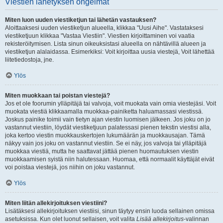
Viestien lähetyksen ongelmat
Miten luon uuden viestiketjun tai lähetän vastauksen?
Aloittaaksesi uuden viestiketjun alueella, klikkaa "Uusi Aihe". Vastataksesi
viestiketjuun klikkaa "Vastaa Viestiin". Viestien kirjoittaminen voi vaatia
rekisteröitymisen. Lista sinun oikeuksistasi alueella on nähtävillä alueen ja
viestiketjun alalaidassa. Esimerkiksi: Voit kirjoittaa uusia viestejä, Voit lähettää
liitetiedostoja, jne.
Ylös
Miten muokkaan tai poistan viestejä?
Jos et ole foorumin ylläpitäjä tai valvoja, voit muokata vain omia viestejäsi. Voit
muokata viestiä klikkaamalla muokkaa-painiketta haluamassasi viestissä.
Joskus painike toimii vain tietyn ajan viestin luomisen jälkeen. Jos joku on jo
vastannut viestiin, löydät viestiketjuun palatessasi pienen tekstin viestisi alla,
joka kertoo viestin muokkauskertojen lukumäärän ja muokkausajan. Tämä
näkyy vain jos joku on vastannut viestiin. Se ei näy, jos valvoja tai ylläpitäjä
muokkaa viestiä, mutta he saattavat jättää pienen huomautuksen viestin
muokkaamisen syistä niin halutessaan. Huomaa, että normaalit käyttäjät eivät
voi poistaa viestejä, jos niihin on joku vastannut.
Ylös
Miten liitän allekirjoituksen viestiini?
Lisätäksesi allekirjoituksen viestiisi, sinun täytyy ensin luoda sellainen omissa
asetuksissa. Kun olet luonut sellaisen, voit valita
Lisää allekirjoitus
-valinnan