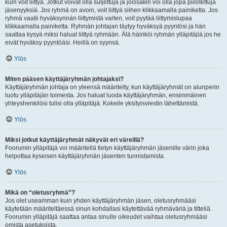
kuin voit liittyä. Jotkut voivat olla suljettuja ja joissakin voi olla jopa piilotettuja
jäsenyyksiä. Jos ryhmä on avoin, voit liittyä siihen klikkaamalla painiketta. Jos
ryhmä vaatii hyväksynnän liittymistä varten, voit pyytää liittymislupaa
klikkaamalla painiketta. Ryhmän johtajan täytyy hyväksyä pyyntösi ja hän
saattaa kysyä miksi haluat liittyä ryhmään. Älä häiriköi ryhmän ylläpitäjiä jos he
eivät hyväksy pyyntöäsi. Heillä on syynsä.
Ylös
Miten pääsen käyttäjäryhmän johtajaksi?
Käyttäjäryhmän johtaja on yleensä määritelty, kun käyttäjäryhmät on alunperin
luotu ylläpitäjän toimesta. Jos haluat luoda käyttäjäryhmän, ensimmäinen
yhteyshenkilösi tulisi olla ylläpitäjä. Kokeile yksityisviestin lähettämistä.
Ylös
Miksi jotkut käyttäjäryhmät näkyvät eri väreillä?
Foorumin ylläpitäjä voi määritellä tietyn käyttäjäryhmän jäsenille värin joka
helpottaa kyseisen käyttäjäryhmän jäsenten tunnistamista.
Ylös
Mikä on “oletusryhmä”?
Jos olet useamman kuin yhden käyttäjäryhmän jäsen, oletusryhmääsi
käytetään määriteltäessä sinun kohdallasi käytettävää ryhmäväriä ja titteliä.
Foorumin ylläpitäjä saattaa antaa sinulle oikeudet vaihtaa oletusryhmääsi
omista asetuksista.