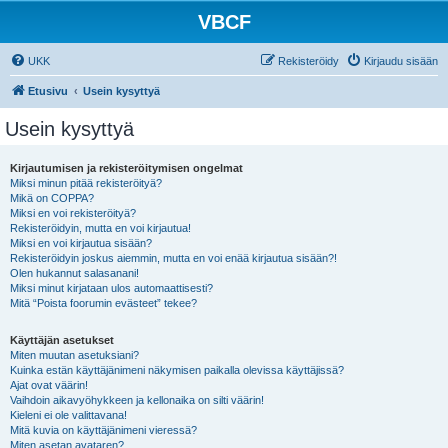
VBCF
UKK
Rekisteröidy
Kirjaudu sisään
Etusivu
Usein kysyttyä
Usein kysyttyä
Kirjautumisen ja rekisteröitymisen ongelmat
Miksi minun pitää rekisteröityä?
Mikä on COPPA?
Miksi en voi rekisteröityä?
Rekisteröidyin, mutta en voi kirjautua!
Miksi en voi kirjautua sisään?
Rekisteröidyin joskus aiemmin, mutta en voi enää kirjautua sisään?!
Olen hukannut salasanani!
Miksi minut kirjataan ulos automaattisesti?
Mitä “Poista foorumin evästeet” tekee?
Käyttäjän asetukset
Miten muutan asetuksiani?
Kuinka estän käyttäjänimeni näkymisen paikalla olevissa käyttäjissä?
Ajat ovat väärin!
Vaihdoin aikavyöhykkeen ja kellonaika on silti väärin!
Kieleni ei ole valittavana!
Mitä kuvia on käyttäjänimeni vieressä?
Miten asetan avataren?