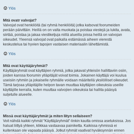
Ylös
Mitä ovatr valvojat?
Valvojat ovat henkilöitä (tai ryhmä henkilöitä) jotka katsovat foorumeiden
perään päivittäin. Heillä on on valta muokata ja poistaa viestejä ja lukita, avata,
siirtää, poistaa ja jakaa viestiketjuja niillä alueilla joissa heillä on valvojan
oikeudet. Yleensä valvojat ovat paikalla estämässä aiheen vierestä
keskustelua tai hyvien tapojen vastaisen materiaalin lähettämistä.
Ylös
Mitä ovat käyttäjäryhmät?
Käyttäjäryhmät ovat käyttäjien ryhmiä, jotka jakavat yhteisön hallittaviin osiin,
joiden kanssa foorumin ylläpitäjät voivat toimia. Jokainen käyttäjä voi kuulua
useisiin ryhmiin ja jokaiselle ryhmälle voidaan määritellä yksilölliset oikeudet.
Tämä tarjoaa ylläpitäjille helpon tavan muuttaa käyttäjien oikeuksia useille
käyttäjille kerralla, kuten muuttaa valvojien oikeuksia tai hallita pääsyä
suljetulle alueelle.
Ylös
Missä ovat käyttäjäryhmät ja miten liityn sellaiseen?
Voit nähdä kaikki ryhmät “Käyttäjäryhmät”-linkin kautta omissa asetuksissa. Jos
haluat liittyä yhteen, klikkaa vastaavaa painiketta. Kaikissa ryhmissä ei
kuitenkaan ole vapaata pääsyä. Jotkut ryhmät vaativat hyväksynnän ennen