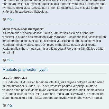
Foorumin ylläpitäjä on päättänyt, että viestit kyseiselle alueelle tulee tarkastaa
ennen lähetystä. On myös mahdollista, että foorumin ylläpitäjä on siirtänyt sinut
ryhmään, jonka viestit tarkistetaan ennen lähettämistä. Ota yhteyttä foorumin
ylläpitäjään saadaksesi lisätietoja.
Ylös
Miten tönäisen viestiketjuani?
Klikkaamalla “Tönaise viestiä” -linkkiä, kun katselet sitä, voit “tönäistä”
viestiketjua alueen ensimmäisen sivun yläosaan. Jos et näe tätä, viestiketjujen
tönäiseminen ei ole sallittua tai aika joka viestiketjujen tönäisemisen välillä
vaaditaan ei ole vielä kulunut. On myös mahdollista nostaa viestiketjua
vastaamalla siihen, mutta varmista että noudatat foorumin sääntöjä jos päätät
tehdä niin.
Ylös
Muotoilu ja aiheiden tyypit
Mikä on BBCode?
BBCode on HTML-kielen tapainen toteutus, joka tarjoaa tiettyjen viestin osien
muotoilumahdollisuuden. BBCoden käytöstä päättää ylläpitäjä, mutta se
voidaan ottaa pois käytöstä myös viestikohtaisesti viestin kirjoituslomakkeella.
BBCode itsessään on HTML:n kaltainen, mutta tagit käyttävät < ja > merkkien
sijaan hakasulkuja [ ja ]. BBCoden oppaan löydät viestinlähetyssivun kautta.
Ylös