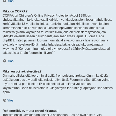
Ylös
Mikä on COPPA?
COPPA, tai Children’s Online Privacy Protection Act of 1998, on
yhdysvaltalainen laki, joka vaatii kaikkien verkkosivustojen, jotka mahdollisesti
keräävät alle 13-vuotiailta tietoja, hankkia huoltajan kirjallisen luvan tietojen
keräämiseen alle 13-vuotiaalta. Jos olet epävarma koskeeko tämä sinua
rekisteröityvänä käyttäjänä tai verkkosivua jolle olet rekisteröitymässä, ota
yhteyttä oikeudelliseen neuvonantajaan saadaksesi apua. Huomaa, että
phpBB Limited ja tämän foorumin omistajat eivät voi antaa lakineuvontaa ja
eivät ole yhteyshenkilöitä minkäänlaisissa lakiasioissa, lukuunottamatta
kysymystä “Keneen minun tulee olla yhteydessä väärinkäytöstapauksissa tai
lakiasioissa tähän foorumiin liittyen?”.
Ylös
Miksi en voi rekisteröityä?
On mahdollista, että foorumin ylläpitäjä on poistanut rekisteröinnin käytöstä
estääkseen uusia vierailijoita rekisteröitymästä. Foorumin ylläpitäjä on voinut
myös asettaa porttikiellon IP-osoitteellesi tai estänyt valitsemasi
käyttäjätunnuksen rekisteröinnin. Ota yhteyttä foorumin ylläpitäjään saadaksesi
apua.
Ylös
Rekisteröidyin, mutta en voi kirjautua!
Tarkista ensin käyttäjätunnuksesi ja salasanasi. Jos ne ovat oikein, yksi