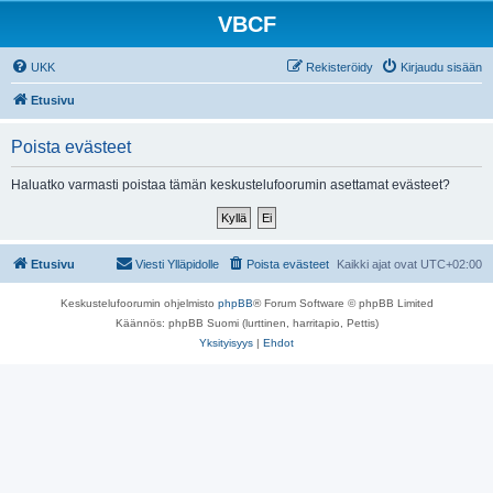
VBCF
UKK
Rekisteröidy
Kirjaudu sisään
Etusivu
Poista evästeet
Haluatko varmasti poistaa tämän keskustelufoorumin asettamat evästeet?
Etusivu
Viesti Ylläpidolle
Poista evästeet
Kaikki ajat ovat
UTC+02:00
Keskustelufoorumin ohjelmisto
phpBB
® Forum Software © phpBB Limited
Käännös: phpBB Suomi (lurttinen, harritapio, Pettis)
Yksityisyys
|
Ehdot