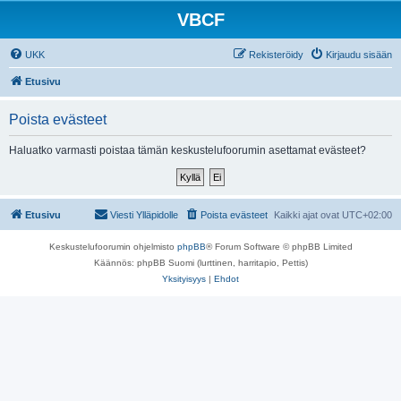
VBCF
UKK
Rekisteröidy
Kirjaudu sisään
Etusivu
Poista evästeet
Haluatko varmasti poistaa tämän keskustelufoorumin asettamat evästeet?
Etusivu
Viesti Ylläpidolle
Poista evästeet
Kaikki ajat ovat
UTC+02:00
Keskustelufoorumin ohjelmisto
phpBB
® Forum Software © phpBB Limited
Käännös: phpBB Suomi (lurttinen, harritapio, Pettis)
Yksityisyys
|
Ehdot