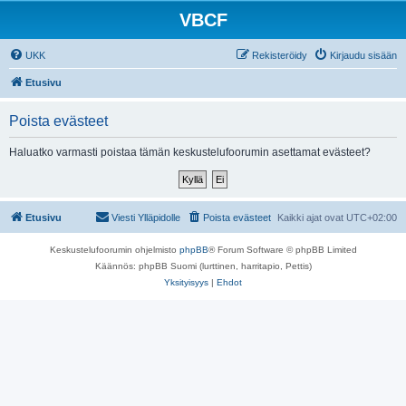
VBCF
UKK
Rekisteröidy
Kirjaudu sisään
Etusivu
Poista evästeet
Haluatko varmasti poistaa tämän keskustelufoorumin asettamat evästeet?
Etusivu
Viesti Ylläpidolle
Poista evästeet
Kaikki ajat ovat
UTC+02:00
Keskustelufoorumin ohjelmisto
phpBB
® Forum Software © phpBB Limited
Käännös: phpBB Suomi (lurttinen, harritapio, Pettis)
Yksityisyys
|
Ehdot