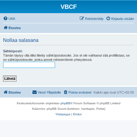
VBCF
UKK
Rekisteröidy
Kirjaudu sisään
Etusivu
Nollaa salasana
Sähköposti:
Tämän täytyy olla tiliisi liitetty sähköpostiosoite. Jos et ole vaihtanut sitä profiilistasi, se
on sähköpostiosoite, jonka annoit rekisteröinnin yhteydessä.
Etusivu
Viesti Ylläpidolle
Poista evästeet
Kaikki ajat ovat
UTC+02:00
Keskustelufoorumin ohjelmisto
phpBB
® Forum Software © phpBB Limited
Käännös: phpBB Suomi (lurttinen, harritapio, Pettis)
Yksityisyys
|
Ehdot