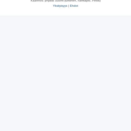
Käännös: phpBB Suomi (lurttinen, harritapio, Pettis)
Yksityisyys
|
Ehdot