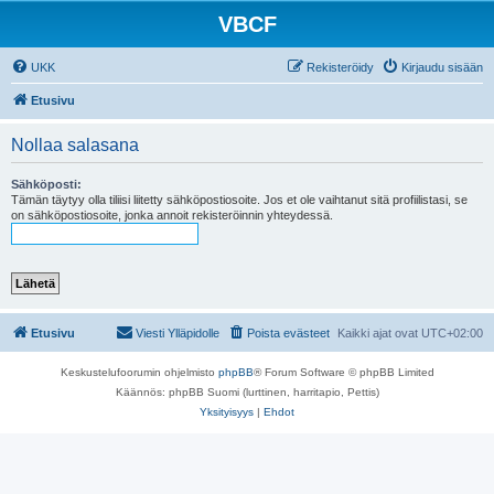
VBCF
UKK
Rekisteröidy
Kirjaudu sisään
Etusivu
Nollaa salasana
Sähköposti:
Tämän täytyy olla tiliisi liitetty sähköpostiosoite. Jos et ole vaihtanut sitä profiilistasi, se
on sähköpostiosoite, jonka annoit rekisteröinnin yhteydessä.
Etusivu
Viesti Ylläpidolle
Poista evästeet
Kaikki ajat ovat
UTC+02:00
Keskustelufoorumin ohjelmisto
phpBB
® Forum Software © phpBB Limited
Käännös: phpBB Suomi (lurttinen, harritapio, Pettis)
Yksityisyys
|
Ehdot