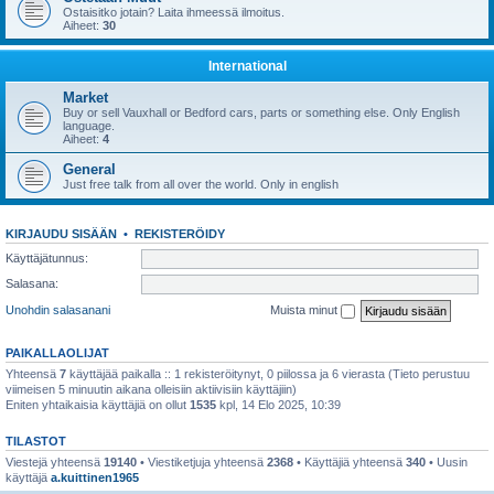
Ostaisitko jotain? Laita ihmeessä ilmoitus.
Aiheet:
30
International
Market
Buy or sell Vauxhall or Bedford cars, parts or something else. Only English
language.
Aiheet:
4
General
Just free talk from all over the world. Only in english
KIRJAUDU SISÄÄN
•
REKISTERÖIDY
Käyttäjätunnus:
Salasana:
Unohdin salasanani
Muista minut
PAIKALLAOLIJAT
Yhteensä
7
käyttäjää paikalla :: 1 rekisteröitynyt, 0 piilossa ja 6 vierasta (Tieto perustuu
viimeisen 5 minuutin aikana olleisiin aktiivisiin käyttäjiin)
Eniten yhtaikaisia käyttäjiä on ollut
1535
kpl, 14 Elo 2025, 10:39
TILASTOT
Viestejä yhteensä
19140
• Viestiketjuja yhteensä
2368
• Käyttäjiä yhteensä
340
• Uusin
käyttäjä
a.kuittinen1965