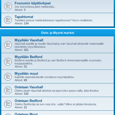
Foorumin käyttöohjeet
Jos foorumissa jokin mietityttää...
Aiheet:
3
Tapahtumat
Tiedätkö jonkun mielenkiintoisen tapahtuman? Kerro meillekkin.
Aiheet:
134
Osto- ja Myynti market
Myydään Vauxhall
Vauxhall autoille ja muulle Vauxhall ja vain Vauxhall aiheiselle materiaalille
tarkoitettu myyntikanava.
Aiheet:
321
Myydään Bedford
Bedford autoille ja Bedford ja vain Bedford oheismateriaalille suunnattu
kauppapaikka.
Aiheet:
31
Myydään muut
Kaikelle epämääräiselle soveltuva myyntipaikka.
Aiheet:
69
Ostetaan Vauxhall
Oletko jotain Vauxhall aiheista tai jopa koko autoa vailla, laita ilmoitus
Aiheet:
332
Ostetaan Bedford
Oletko Bedfordia tai sen osia tms. vailla? Miksi et jättäisi ilmoitusta.
Aiheet:
21
Ostetaan Muut