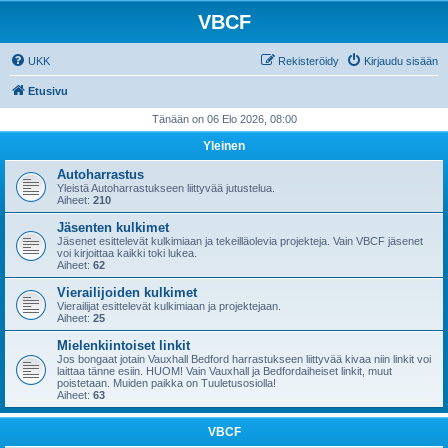
VBCF
UKK
Rekisteröidy
Kirjaudu sisään
Etusivu
Tänään on 06 Elo 2026, 08:00
Yleinen
Autoharrastus
Yleistä Autoharrastukseen liittyvää jutustelua.
Aiheet:
210
Jäsenten kulkimet
Jäsenet esittelevät kulkimiaan ja tekeilläolevia projekteja. Vain VBCF jäsenet
voi kirjoittaa kaikki toki lukea.
Aiheet:
62
Vierailijoiden kulkimet
Vierailijat esittelevät kulkimiaan ja projektejaan.
Aiheet:
25
Mielenkiintoiset linkit
Jos bongaat jotain Vauxhall Bedford harrastukseen liittyvää kivaa niin linkit voi
laittaa tänne esiin. HUOM! Vain Vauxhall ja Bedfordaiheiset linkit, muut
poistetaan. Muiden paikka on Tuuletusosiolla!
Aiheet:
63
VBCF