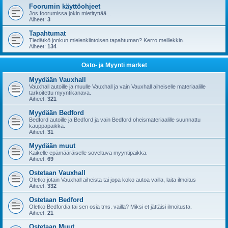
Foorumin käyttöohjeet
Jos foorumissa jokin mietityttää...
Aiheet:
3
Tapahtumat
Tiedätkö jonkun mielenkiintoisen tapahtuman? Kerro meillekkin.
Aiheet:
134
Osto- ja Myynti market
Myydään Vauxhall
Vauxhall autoille ja muulle Vauxhall ja vain Vauxhall aiheiselle materiaalille
tarkoitettu myyntikanava.
Aiheet:
321
Myydään Bedford
Bedford autoille ja Bedford ja vain Bedford oheismateriaalille suunnattu
kauppapaikka.
Aiheet:
31
Myydään muut
Kaikelle epämääräiselle soveltuva myyntipaikka.
Aiheet:
69
Ostetaan Vauxhall
Oletko jotain Vauxhall aiheista tai jopa koko autoa vailla, laita ilmoitus
Aiheet:
332
Ostetaan Bedford
Oletko Bedfordia tai sen osia tms. vailla? Miksi et jättäisi ilmoitusta.
Aiheet:
21
Ostetaan Muut