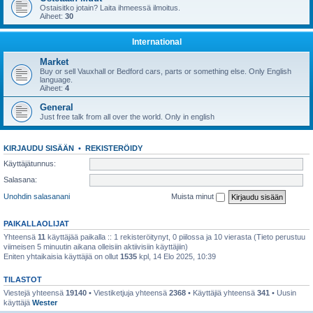
Ostaisitko jotain? Laita ihmeessä ilmoitus.
Aiheet:
30
International
Market
Buy or sell Vauxhall or Bedford cars, parts or something else. Only English
language.
Aiheet:
4
General
Just free talk from all over the world. Only in english
KIRJAUDU SISÄÄN
•
REKISTERÖIDY
Käyttäjätunnus:
Salasana:
Unohdin salasanani
Muista minut
PAIKALLAOLIJAT
Yhteensä
11
käyttäjää paikalla :: 1 rekisteröitynyt, 0 piilossa ja 10 vierasta (Tieto perustuu
viimeisen 5 minuutin aikana olleisiin aktiivisiin käyttäjiin)
Eniten yhtaikaisia käyttäjiä on ollut
1535
kpl, 14 Elo 2025, 10:39
TILASTOT
Viestejä yhteensä
19140
• Viestiketjuja yhteensä
2368
• Käyttäjiä yhteensä
341
• Uusin
käyttäjä
Wester