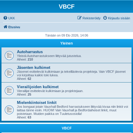
VBCF
UKK
Rekisteröidy
Kirjaudu sisään
Etusivu
Tänään on 09 Elo 2026, 14:06
Yleinen
Autoharrastus
Yleistä Autoharrastukseen liittyvää jutustelua.
Aiheet:
210
Jäsenten kulkimet
Jäsenet esittelevät kulkimiaan ja tekeilläolevia projekteja. Vain VBCF jäsenet
voi kirjoittaa kaikki toki lukea.
Aiheet:
62
Vierailijoiden kulkimet
Vierailijat esittelevät kulkimiaan ja projektejaan.
Aiheet:
25
Mielenkiintoiset linkit
Jos bongaat jotain Vauxhall Bedford harrastukseen liittyvää kivaa niin linkit voi
laittaa tänne esiin. HUOM! Vain Vauxhall ja Bedfordaiheiset linkit, muut
poistetaan. Muiden paikka on Tuuletusosiolla!
Aiheet:
63
VBCF