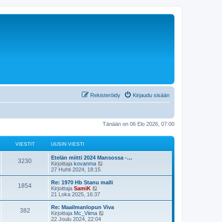
Rekisteröidy
Kirjaudu sisään
Tänään on 06 Elo 2026, 07:00
VIESTIT
UUSIN VIESTI
U
Etelän miitti 2024 Mansossa -…
V
3230
u
N
Kirjoittaja
kovanma
s
ä
27 Huhti 2024, 18:15
i
i
y
n
t
U
Re: 1970 Hb Stanu malli
V
1854
e
v
ä
u
N
Kirjoittaja
SamiK
i
u
s
ä
21 Loka 2025, 16:37
i
s
e
u
i
y
s
s
n
t
U
Re: Maailmanlopun Viva
V
382
e
t
i
t
v
ä
u
N
Kirjoittaja
Mc_Viima
i
n
i
u
s
ä
22 Joulu 2024, 22:04