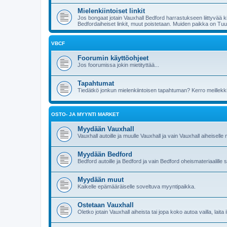
Mielenkiintoiset linkit
Jos bongaat jotain Vauxhall Bedford harrastukseen liittyvää kiv
Bedfordaiheiset linkit, muut poistetaan. Muiden paikka on Tuul
VBCF
Foorumin käyttöohjeet
Jos foorumissa jokin mietityttää...
Tapahtumat
Tiedätkö jonkun mielenkiintoisen tapahtuman? Kerro meillekk
OSTO- JA MYYNTI MARKET
Myydään Vauxhall
Vauxhall autoille ja muulle Vauxhall ja vain Vauxhall aiheiselle 
Myydään Bedford
Bedford autoille ja Bedford ja vain Bedford oheismateriaalill
Myydään muut
Kaikelle epämääräiselle soveltuva myyntipaikka.
Ostetaan Vauxhall
Oletko jotain Vauxhall aiheista tai jopa koko autoa vailla, laita 