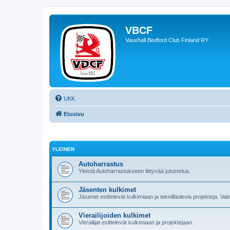
VBCF
Vauxhall Bedford Club Finland RY
UKK
Etusivu
YLEINEN
Autoharrastus
Yleistä Autoharrastukseen liittyvää jutustelua.
Jäsenten kulkimet
Jäsenet esittelevät kulkimiaan ja tekeilläolevia projekteja. Vai
Vierailijoiden kulkimet
Vierailijat esittelevät kulkimiaan ja projektejaan.