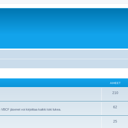
AIHEET
A
210
i
A
62
h
n VBCF jäsenet voi kirjoittaa kaikki toki lukea.
i
e
A
25
h
e