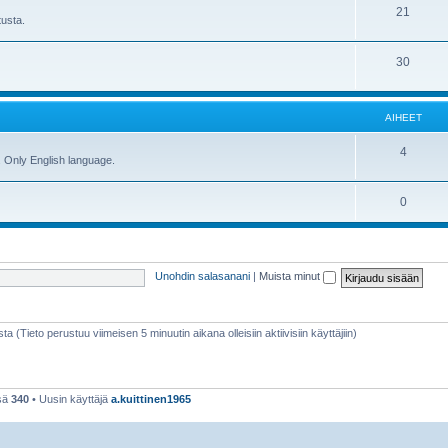
A
21
h
e
tusta.
i
e
t
A
30
h
e
i
e
t
h
e
AIHEET
e
t
A
4
. Only English language.
e
i
t
A
0
h
i
e
h
e
Unohdin salasanani
|
Muista minut
e
t
e
t
sta (Tieto perustuu viimeisen 5 minuutin aikana olleisiin aktiivisiin käyttäjiin)
nsä
340
• Uusin käyttäjä
a.kuittinen1965