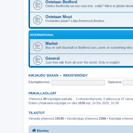
Ostetaan Bedford
Oletko Bedfordia tai sen osia tms. vailla? Miksi et jättäisi ilmoi
Ostetaan Muut
Ostaisitko jotain? Laita ihmeessä ilmoitus.
INTERNATIONAL
Market
Buy or sell Vauxhall or Bedford cars, parts or something else
General
Just free talk from all over the world. Only in english
KIRJAUDU SISÄÄN
•
REKISTERÖIDY
Käyttäjätunnus:
Salasana:
PAIKALLAOLIJAT
Yhteensä
49
käyttäjää paikalla :: 2 rekisteröitynyttä, 0 piilossa ja 47 viera
Eniten yhtaikaisia käyttäjiä on ollut
1535
kpl, 14 Elo 2025, 10:39
TILASTOT
Viestejä yhteensä
19140
• Viestiketjuja yhteensä
2368
• Käyttäjiä yhtee
Etusivu