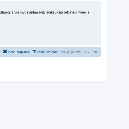
lläpitäjä voi myös antaa erityisoikeuksia rekisteröityneille
Viesti Ylläpidolle
Poista evästeet
Kaikki ajat ovat
UTC+02:00