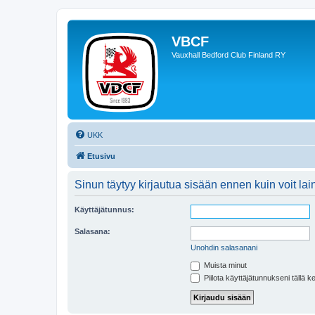
VBCF
Vauxhall Bedford Club Finland RY
UKK
Etusivu
Sinun täytyy kirjautua sisään ennen kuin voit laina
Käyttäjätunnus:
Salasana:
Unohdin salasanani
Muista minut
Piilota käyttäjätunnukseni tällä k