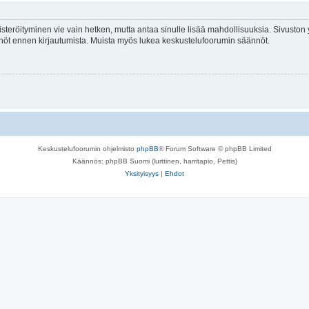
isteröityminen vie vain hetken, mutta antaa sinulle lisää mahdollisuuksia. Sivuston y
tännöt ennen kirjautumista. Muista myös lukea keskustelufoorumin säännöt.
Keskustelufoorumin ohjelmisto
phpBB
® Forum Software © phpBB Limited
Käännös: phpBB Suomi (lurttinen, harritapio, Pettis)
Yksityisyys
|
Ehdot