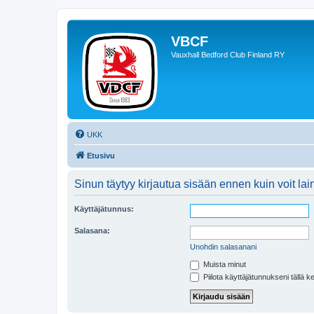
VBCF
Vauxhall Bedford Club Finland RY
UKK
Etusivu
Sinun täytyy kirjautua sisään ennen kuin voit laina
Käyttäjätunnus:
Salasana:
Unohdin salasanani
Muista minut
Piilota käyttäjätunnukseni tällä k