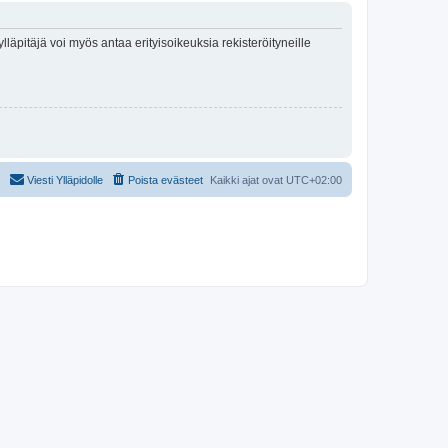
lläpitäjä voi myös antaa erityisoikeuksia rekisteröityneille
Viesti Ylläpidolle
Poista evästeet
Kaikki ajat ovat
UTC+02:00