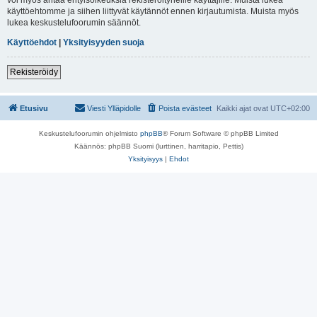
käyttöehtomme ja siihen liittyvät käytännöt ennen kirjautumista. Muista myös
lukea keskustelufoorumin säännöt.
Käyttöehdot
|
Yksityisyyden suoja
Rekisteröidy
Etusivu
Viesti Ylläpidolle
Poista evästeet
Kaikki ajat ovat
UTC+02:00
Keskustelufoorumin ohjelmisto
phpBB
® Forum Software © phpBB Limited
Käännös: phpBB Suomi (lurttinen, harritapio, Pettis)
Yksityisyys
|
Ehdot