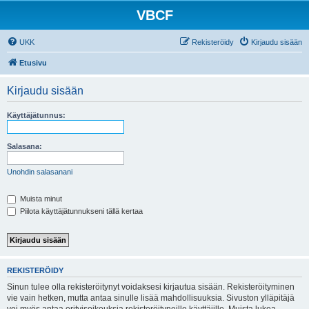
VBCF
UKK
Rekisteröidy
Kirjaudu sisään
Etusivu
Kirjaudu sisään
Käyttäjätunnus:
Salasana:
Unohdin salasanani
Muista minut
Piilota käyttäjätunnukseni tällä kertaa
REKISTERÖIDY
Sinun tulee olla rekisteröitynyt voidaksesi kirjautua sisään. Rekisteröityminen
vie vain hetken, mutta antaa sinulle lisää mahdollisuuksia. Sivuston ylläpitäjä
voi myös antaa erityisoikeuksia rekisteröityneille käyttäjille. Muista lukea