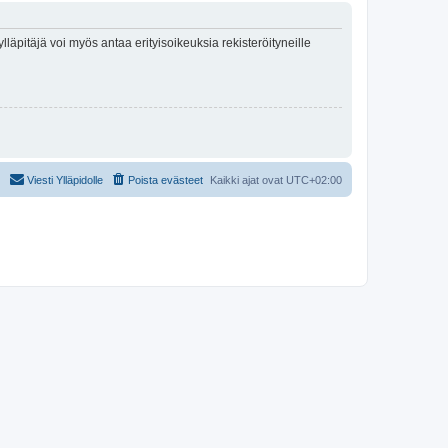
lläpitäjä voi myös antaa erityisoikeuksia rekisteröityneille
Viesti Ylläpidolle
Poista evästeet
Kaikki ajat ovat
UTC+02:00