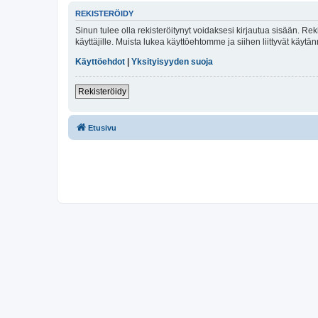
REKISTERÖIDY
Sinun tulee olla rekisteröitynyt voidaksesi kirjautua sisään. Rek
käyttäjille. Muista lukea käyttöehtomme ja siihen liittyvät käy
Käyttöehdot
|
Yksityisyyden suoja
Rekisteröidy
Etusivu