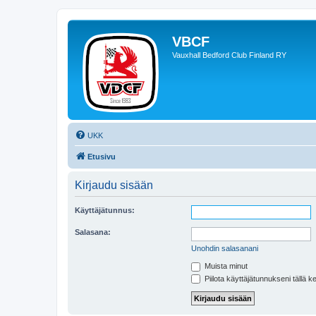
VBCF
Vauxhall Bedford Club Finland RY
UKK
Etusivu
Kirjaudu sisään
Käyttäjätunnus:
Salasana:
Unohdin salasanani
Muista minut
Piilota käyttäjätunnukseni tällä k