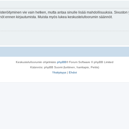
isteröityminen vie vain hetken, mutta antaa sinulle lisää mahdollisuuksia. Sivuston y
tännöt ennen kirjautumista. Muista myös lukea keskustelufoorumin säännöt.
Keskustelufoorumin ohjelmisto
phpBB
® Forum Software © phpBB Limited
Käännös: phpBB Suomi (lurttinen, harritapio, Pettis)
Yksityisyys
|
Ehdot