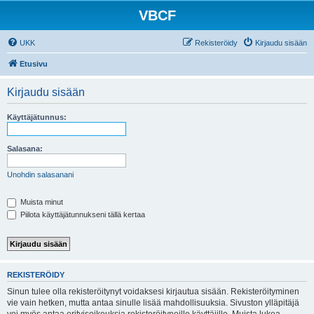
VBCF
UKK
Rekisteröidy
Kirjaudu sisään
Etusivu
Kirjaudu sisään
Käyttäjätunnus:
Salasana:
Unohdin salasanani
Muista minut
Piilota käyttäjätunnukseni tällä kertaa
REKISTERÖIDY
Sinun tulee olla rekisteröitynyt voidaksesi kirjautua sisään. Rekisteröityminen
vie vain hetken, mutta antaa sinulle lisää mahdollisuuksia. Sivuston ylläpitäjä
voi myös antaa erityisoikeuksia rekisteröityneille käyttäjille. Muista lukea