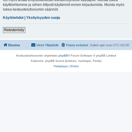
käyttöehtomme ja siihen liittyvät käytännöt ennen kirjautumista. Muista myös
lukea keskustelufoorumin säännöt.
Käyttöehdot
|
Yksityisyyden suoja
Rekisteröidy
Etusivu
Viesti Ylläpidolle
Poista evästeet
Kaikki ajat ovat
UTC+02:00
Keskustelufoorumin ohjelmisto
phpBB
® Forum Software © phpBB Limited
Käännös: phpBB Suomi (lurttinen, harritapio, Pettis)
Yksityisyys
|
Ehdot