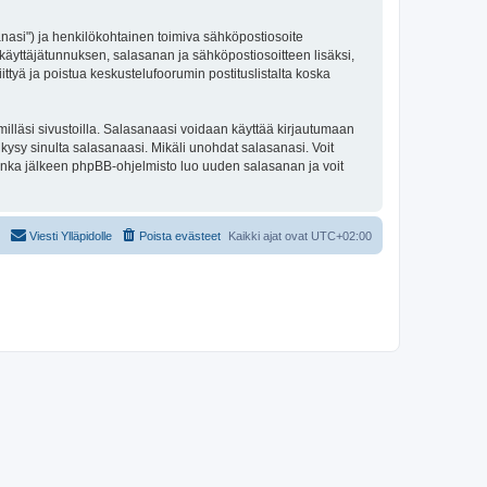
sanasi") ja henkilökohtainen toimiva sähköpostiosoite
to käyttäjätunnuksen, salasanan ja sähköpostiosoitteen lisäksi,
ittyä ja poistua keskustelufoorumin postituslistalta koska
illäsi sivustoilla. Salasanaasi voidaan käyttää kirjautumaan
 kysy sinulta salasanaasi. Mikäli unohdat salasanasi. Voit
onka jälkeen phpBB-ohjelmisto luo uuden salasanan ja voit
Viesti Ylläpidolle
Poista evästeet
Kaikki ajat ovat
UTC+02:00