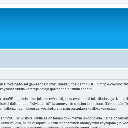
n liittyvät yritykset (jälkeenpäin "me", "meitä", "meidän", "VBCF", "http://www.vbcf.f
ttävät sinulta kerättyjä tietoja (jälkeenpäin "sinun tiedot").
 phpBB-ohjelmisto luo joitakin evästeitä, jotka ovat pieniä tekstitiedostoja. Nämä ti
miseksi (jälkeenpäin "käyttäjän id") ja anonyymin session tunnisteen. (jälkeenpäin 
tään tallentamaan lukemiasi vestiketjuja ja näin parantaen käyttökokemustasi.
VBCF"-sivustolta, Mutta se on tämän dokumentin ulkopuolella. Tämä on tarkoitettu
. Tämä voi olla, mutta ei rajoita: Viestin lähettäminen anonyyminä käyttäjänä (Jälkee