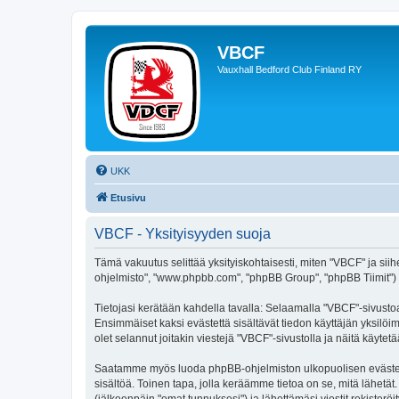
VBCF
Vauxhall Bedford Club Finland RY
UKK
Etusivu
VBCF - Yksityisyyden suoja
Tämä vakuutus selittää yksityiskohtaisesti, miten "VBCF" ja siihe
ohjelmisto", "www.phpbb.com", "phpBB Group", "phpBB Tiimit") käy
Tietojasi kerätään kahdella tavalla: Selaamalla "VBCF"-sivustoa.
Ensimmäiset kaksi evästettä sisältävät tiedon käyttäjän yksilöi
olet selannut joitakin viestejä "VBCF"-sivustolla ja näitä käyte
Saatamme myös luoda phpBB-ohjelmiston ulkopuolisen evästeen "
sisältöä. Toinen tapa, jolla keräämme tietoa on se, mitä lähetät