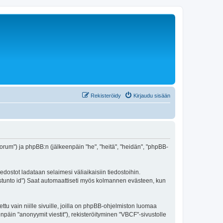
Rekisteröidy
Kirjaudu sisään
i/forum") ja phpBB:n (jälkeenpäin "he", "heitä", "heidän", "phpBB-
edostot ladataan selaimesi väliaikaisiin tiedostoihin.
"istunto id") Saat automaattiseti myös kolmannen evästeen, kun
 vain niille sivuille, joilla on phpBB-ohjelmiston luomaa
npäin "anonyymit viestit"), rekisteröityminen "VBCF"-sivustolle