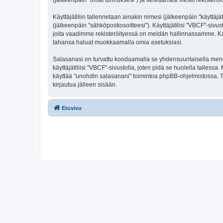
(jälkeenpäin "omat tunnuksesi") ja lähettämäsi viestit rekisteröi
Käyttäjätiliin tallennetaan ainakin nimesi (jälkeenpäin "käyttä
(jälkeenpäin "sähköpostiosoitteesi"). Käyttäjätilisi "VBCF"-sivus
joita vaadimme rekisteröityessä on meidän hallinnassamme. Kaikis
tahansa haluat muokkaamalla omia asetuksiasi.
Salasanasi on turvattu koodaamalla se yhdensuuntaisella menete
käyttäjätiliisi "VBCF"-sivustolla, joten pidä se huolella talle
käyttää "unohdin salasanani" toimintoa phpBB-ohjelmistossa. T
kirjautua jälleen sisään.
Etusivu