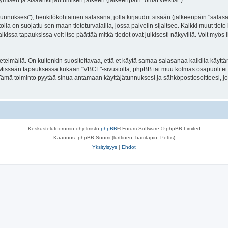
tymisen ja sisäänkirjautumisen jälkeen (jälkeenpäin "omat viestisi").
jätunnuksesi"), henkilökohtainen salasana, jolla kirjaudut sisään (jälkeenpäin "sala
tolla on suojattu sen maan tietoturvalailla, jossa palvelin sijaitsee. Kaikki muut tie
sa tapauksissa voit itse päättää mitkä tiedot ovat julkisesti näkyvillä. Voit myös li
lmällä. On kuitenkin suositeltavaa, että et käytä samaa salasanaa kaikilla käyttäm
ssa. Missään tapauksessa kukaan "VBCF"-sivustolta, phpBB tai muu kolmas osapuoli ei
ämä toiminto pyytää sinua antamaan käyttäjätunnuksesi ja sähköpostiosoitteesi, j
Keskustelufoorumin ohjelmisto
phpBB
® Forum Software © phpBB Limited
Käännös: phpBB Suomi (lurttinen, harritapio, Pettis)
Yksityisyys
|
Ehdot