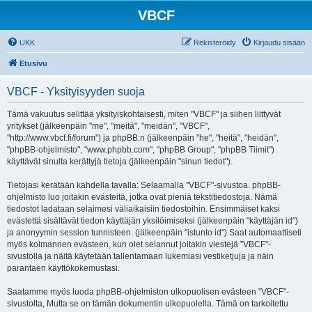
VBCF
UKK
Rekisteröidy
Kirjaudu sisään
Etusivu
VBCF - Yksityisyyden suoja
Tämä vakuutus selittää yksityiskohtaisesti, miten "VBCF" ja siihen liittyvät
yritykset (jälkeenpäin "me", "meitä", "meidän", "VBCF",
"http://www.vbcf.fi/forum") ja phpBB:n (jälkeenpäin "he", "heitä", "heidän",
"phpBB-ohjelmisto", "www.phpbb.com", "phpBB Group", "phpBB Tiimit")
käyttävät sinulta kerättyjä tietoja (jälkeenpäin "sinun tiedot").
Tietojasi kerätään kahdella tavalla: Selaamalla "VBCF"-sivustoa. phpBB-
ohjelmisto luo joitakin evästeitä, jotka ovat pieniä tekstitiedostoja. Nämä
tiedostot ladataan selaimesi väliaikaisiin tiedostoihin. Ensimmäiset kaksi
evästettä sisältävät tiedon käyttäjän yksilöimiseksi (jälkeenpäin "käyttäjän id")
ja anonyymin session tunnisteen. (jälkeenpäin "istunto id") Saat automaattiseti
myös kolmannen evästeen, kun olet selannut joitakin viestejä "VBCF"-
sivustolla ja näitä käytetään tallentamaan lukemiasi vestiketjuja ja näin
parantaen käyttökokemustasi.
Saatamme myös luoda phpBB-ohjelmiston ulkopuolisen evästeen "VBCF"-
sivustolta, Mutta se on tämän dokumentin ulkopuolella. Tämä on tarkoitettu