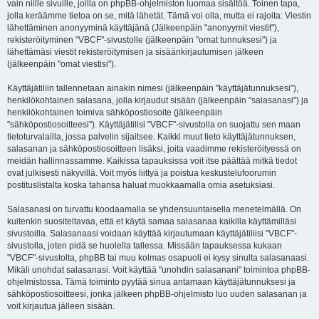
vain niille sivuille, joilla on phpBB-ohjelmiston luomaa sisältöä. Toinen tapa,
jolla keräämme tietoa on se, mitä lähetät. Tämä voi olla, mutta ei rajoita: Viestin
lähettäminen anonyyminä käyttäjänä (Jälkeenpäin "anonyymit viestit"),
rekisteröityminen "VBCF"-sivustolle (jälkeenpäin "omat tunnuksesi") ja
lähettämäsi viestit rekisteröitymisen ja sisäänkirjautumisen jälkeen
(jälkeenpäin "omat viestisi").
Käyttäjätiliin tallennetaan ainakin nimesi (jälkeenpäin "käyttäjätunnuksesi"),
henkilökohtainen salasana, jolla kirjaudut sisään (jälkeenpäin "salasanasi") ja
henkilökohtainen toimiva sähköpostiosoite (jälkeenpäin
"sähköpostiosoitteesi"). Käyttäjätilisi "VBCF"-sivustolla on suojattu sen maan
tietoturvalailla, jossa palvelin sijaitsee. Kaikki muut tieto käyttäjätunnuksen,
salasanan ja sähköpostiosoitteen lisäksi, joita vaadimme rekisteröityessä on
meidän hallinnassamme. Kaikissa tapauksissa voit itse päättää mitkä tiedot
ovat julkisesti näkyvillä. Voit myös liittyä ja poistua keskustelufoorumin
postituslistalta koska tahansa haluat muokkaamalla omia asetuksiasi.
Salasanasi on turvattu koodaamalla se yhdensuuntaisella menetelmällä. On
kuitenkin suositeltavaa, että et käytä samaa salasanaa kaikilla käyttämilläsi
sivustoilla. Salasanaasi voidaan käyttää kirjautumaan käyttäjätiliisi "VBCF"-
sivustolla, joten pidä se huolella tallessa. Missään tapauksessa kukaan
"VBCF"-sivustolta, phpBB tai muu kolmas osapuoli ei kysy sinulta salasanaasi.
Mikäli unohdat salasanasi. Voit käyttää "unohdin salasanani" toimintoa phpBB-
ohjelmistossa. Tämä toiminto pyytää sinua antamaan käyttäjätunnuksesi ja
sähköpostiosoitteesi, jonka jälkeen phpBB-ohjelmisto luo uuden salasanan ja
voit kirjautua jälleen sisään.