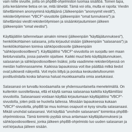
vain niille sivuille, joilla on phpBB-ohjelmiston luomaa sisältöä. Toinen tapa,
jolla keräämme tietoa on se, mitä lähetät. Tämä voi olla, mutta ei rajoita: Viestin
lähettäminen anonyyminä käyttäjänä (Jälkeenpäin "anonyymit viestit"),
rekisteröityminen "VBCF"-sivustolle (jälkeenpäin "omat tunnuksesi") ja
lähettämäsi viestit rekisteröitymisen ja sisäänkirjautumisen jälkeen
(jälkeenpäin "omat viestisi").
Käyttäjätiliin tallennetaan ainakin nimesi (jälkeenpäin "käyttäjätunnuksesi"),
henkilökohtainen salasana, jolla kirjaudut sisään (jälkeenpäin "salasanasi") ja
henkilökohtainen toimiva sähköpostiosoite (jälkeenpäin
"sähköpostiosoitteesi"). Käyttäjätilisi "VBCF"-sivustolla on suojattu sen maan
tietoturvalailla, jossa palvelin sijaitsee. Kaikki muut tieto käyttäjätunnuksen,
salasanan ja sähköpostiosoitteen lisäksi, joita vaadimme rekisteröityessä on
meidän hallinnassamme. Kaikissa tapauksissa voit itse päättää mitkä tiedot
ovat julkisesti näkyvillä. Voit myös liittyä ja poistua keskustelufoorumin
postituslistalta koska tahansa haluat muokkaamalla omia asetuksiasi.
Salasanasi on turvattu koodaamalla se yhdensuuntaisella menetelmällä. On
kuitenkin suositeltavaa, että et käytä samaa salasanaa kaikilla käyttämilläsi
sivustoilla. Salasanaasi voidaan käyttää kirjautumaan käyttäjätiliisi "VBCF"-
sivustolla, joten pidä se huolella tallessa. Missään tapauksessa kukaan
"VBCF"-sivustolta, phpBB tai muu kolmas osapuoli ei kysy sinulta salasanaasi.
Mikäli unohdat salasanasi. Voit käyttää "unohdin salasanani" toimintoa phpBB-
ohjelmistossa. Tämä toiminto pyytää sinua antamaan käyttäjätunnuksesi ja
sähköpostiosoitteesi, jonka jälkeen phpBB-ohjelmisto luo uuden salasanan ja
voit kirjautua jälleen sisään.