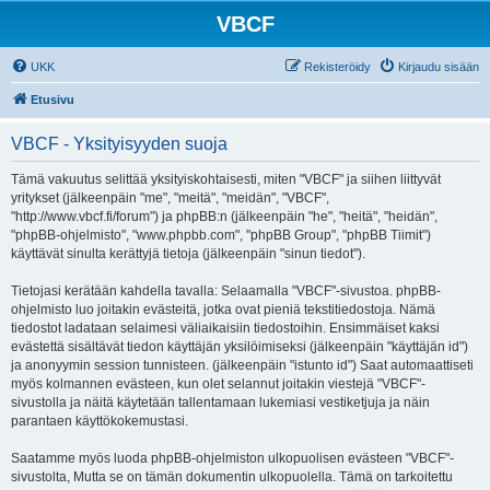
VBCF
UKK
Rekisteröidy
Kirjaudu sisään
Etusivu
VBCF - Yksityisyyden suoja
Tämä vakuutus selittää yksityiskohtaisesti, miten "VBCF" ja siihen liittyvät
yritykset (jälkeenpäin "me", "meitä", "meidän", "VBCF",
"http://www.vbcf.fi/forum") ja phpBB:n (jälkeenpäin "he", "heitä", "heidän",
"phpBB-ohjelmisto", "www.phpbb.com", "phpBB Group", "phpBB Tiimit")
käyttävät sinulta kerättyjä tietoja (jälkeenpäin "sinun tiedot").
Tietojasi kerätään kahdella tavalla: Selaamalla "VBCF"-sivustoa. phpBB-
ohjelmisto luo joitakin evästeitä, jotka ovat pieniä tekstitiedostoja. Nämä
tiedostot ladataan selaimesi väliaikaisiin tiedostoihin. Ensimmäiset kaksi
evästettä sisältävät tiedon käyttäjän yksilöimiseksi (jälkeenpäin "käyttäjän id")
ja anonyymin session tunnisteen. (jälkeenpäin "istunto id") Saat automaattiseti
myös kolmannen evästeen, kun olet selannut joitakin viestejä "VBCF"-
sivustolla ja näitä käytetään tallentamaan lukemiasi vestiketjuja ja näin
parantaen käyttökokemustasi.
Saatamme myös luoda phpBB-ohjelmiston ulkopuolisen evästeen "VBCF"-
sivustolta, Mutta se on tämän dokumentin ulkopuolella. Tämä on tarkoitettu