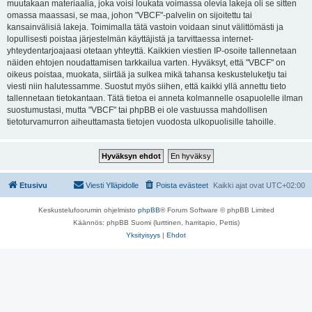
muutakaan materiaalia, joka voisi loukata voimassa olevia lakeja oli se sitten
omassa maassasi, se maa, johon "VBCF"-palvelin on sijoitettu tai
kansainvälisiä lakeja. Toimimalla tätä vastoin voidaan sinut välittömästi ja
lopullisesti poistaa järjestelmän käyttäjistä ja tarvittaessa internet-
yhteydentarjoajaasi otetaan yhteyttä. Kaikkien viestien IP-osoite tallennetaan
näiden ehtojen noudattamisen tarkkailua varten. Hyväksyt, että "VBCF" on
oikeus poistaa, muokata, siirtää ja sulkea mikä tahansa keskusteluketju tai
viesti niin halutessamme. Suostut myös siihen, että kaikki yllä annettu tieto
tallennetaan tietokantaan. Tätä tietoa ei anneta kolmannelle osapuolelle ilman
suostumustasi, mutta "VBCF" tai phpBB ei ole vastuussa mahdollisen
tietoturvamurron aiheuttamasta tietojen vuodosta ulkopuolisille tahoille.
Etusivu
Viesti Ylläpidolle
Poista evästeet
Kaikki ajat ovat
UTC+02:00
Keskustelufoorumin ohjelmisto
phpBB
® Forum Software © phpBB Limited
Käännös: phpBB Suomi (lurttinen, harritapio, Pettis)
Yksityisyys
|
Ehdot