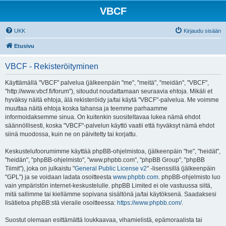
VBCF
UKK
Kirjaudu sisään
Etusivu
VBCF - Rekisteröityminen
Käyttämällä "VBCF" palvelua (jälkeenpäin "me", "meitä", "meidän", "VBCF",
"http://www.vbcf.fi/forum"), sitoudut noudattamaan seuraavia ehtoja. Mikäli et
hyväksy näitä ehtoja, älä rekisteröidy ja/tai käytä "VBCF"-palvelua. Me voimme
muuttaa näitä ehtoja koska tahansa ja teemme parhaamme
informoidaksemme sinua. On kuitenkin suositeltavaa lukea nämä ehdot
säännöllisesti, koska "VBCF"-palvelun käyttö vaatii että hyväksyt nämä ehdot
siinä muodossa, kuin ne on päivitetty tai korjattu.
Keskustelufoorumimme käyttää phpBB-ohjelmistoa, (jälkeenpäin "he", "heidät",
"heidän", "phpBB-ohjelmisto", "www.phpbb.com", "phpBB Group", "phpBB
Tiimit"), joka on julkaistu "
General Public License v2
" -lisenssillä (jälkeenpäin
"GPL") ja se voidaan ladata osoitteesta
www.phpbb.com
. phpBB-ohjelmisto luo
vain ympäristön internet-keskustelulle. phpBB Limited ei ole vastuussa siitä,
mitä sallimme tai kiellämme sopivana sisältönä ja/tai käytöksenä. Saadaksesi
lisätietoa phpBB:stä vieraile osoitteessa:
https://www.phpbb.com/
.
Suostut olemaan esittämättä loukkaavaa, vihamielistä, epämoraalista tai