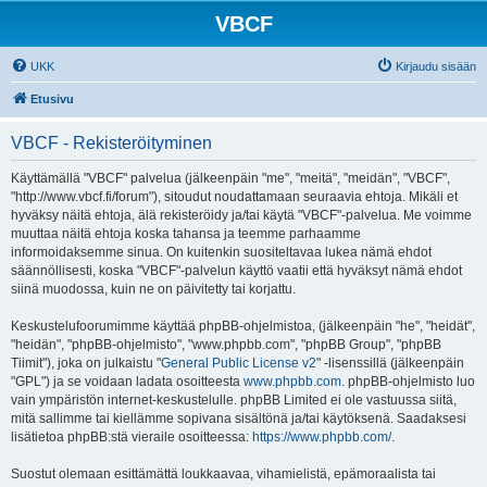
VBCF
UKK
Kirjaudu sisään
Etusivu
VBCF - Rekisteröityminen
Käyttämällä "VBCF" palvelua (jälkeenpäin "me", "meitä", "meidän", "VBCF",
"http://www.vbcf.fi/forum"), sitoudut noudattamaan seuraavia ehtoja. Mikäli et
hyväksy näitä ehtoja, älä rekisteröidy ja/tai käytä "VBCF"-palvelua. Me voimme
muuttaa näitä ehtoja koska tahansa ja teemme parhaamme
informoidaksemme sinua. On kuitenkin suositeltavaa lukea nämä ehdot
säännöllisesti, koska "VBCF"-palvelun käyttö vaatii että hyväksyt nämä ehdot
siinä muodossa, kuin ne on päivitetty tai korjattu.
Keskustelufoorumimme käyttää phpBB-ohjelmistoa, (jälkeenpäin "he", "heidät",
"heidän", "phpBB-ohjelmisto", "www.phpbb.com", "phpBB Group", "phpBB
Tiimit"), joka on julkaistu "
General Public License v2
" -lisenssillä (jälkeenpäin
"GPL") ja se voidaan ladata osoitteesta
www.phpbb.com
. phpBB-ohjelmisto luo
vain ympäristön internet-keskustelulle. phpBB Limited ei ole vastuussa siitä,
mitä sallimme tai kiellämme sopivana sisältönä ja/tai käytöksenä. Saadaksesi
lisätietoa phpBB:stä vieraile osoitteessa:
https://www.phpbb.com/
.
Suostut olemaan esittämättä loukkaavaa, vihamielistä, epämoraalista tai