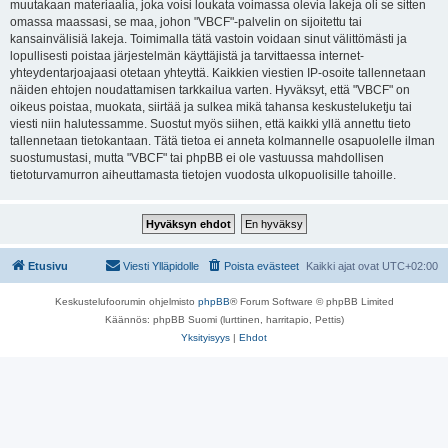
muutakaan materiaalia, joka voisi loukata voimassa olevia lakeja oli se sitten
omassa maassasi, se maa, johon "VBCF"-palvelin on sijoitettu tai
kansainvälisiä lakeja. Toimimalla tätä vastoin voidaan sinut välittömästi ja
lopullisesti poistaa järjestelmän käyttäjistä ja tarvittaessa internet-
yhteydentarjoajaasi otetaan yhteyttä. Kaikkien viestien IP-osoite tallennetaan
näiden ehtojen noudattamisen tarkkailua varten. Hyväksyt, että "VBCF" on
oikeus poistaa, muokata, siirtää ja sulkea mikä tahansa keskusteluketju tai
viesti niin halutessamme. Suostut myös siihen, että kaikki yllä annettu tieto
tallennetaan tietokantaan. Tätä tietoa ei anneta kolmannelle osapuolelle ilman
suostumustasi, mutta "VBCF" tai phpBB ei ole vastuussa mahdollisen
tietoturvamurron aiheuttamasta tietojen vuodosta ulkopuolisille tahoille.
Etusivu
Viesti Ylläpidolle
Poista evästeet
Kaikki ajat ovat
UTC+02:00
Keskustelufoorumin ohjelmisto
phpBB
® Forum Software © phpBB Limited
Käännös: phpBB Suomi (lurttinen, harritapio, Pettis)
Yksityisyys
|
Ehdot