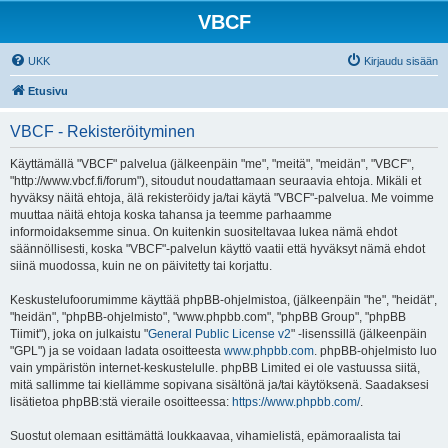
VBCF
UKK
Kirjaudu sisään
Etusivu
VBCF - Rekisteröityminen
Käyttämällä "VBCF" palvelua (jälkeenpäin "me", "meitä", "meidän", "VBCF",
"http://www.vbcf.fi/forum"), sitoudut noudattamaan seuraavia ehtoja. Mikäli et
hyväksy näitä ehtoja, älä rekisteröidy ja/tai käytä "VBCF"-palvelua. Me voimme
muuttaa näitä ehtoja koska tahansa ja teemme parhaamme
informoidaksemme sinua. On kuitenkin suositeltavaa lukea nämä ehdot
säännöllisesti, koska "VBCF"-palvelun käyttö vaatii että hyväksyt nämä ehdot
siinä muodossa, kuin ne on päivitetty tai korjattu.
Keskustelufoorumimme käyttää phpBB-ohjelmistoa, (jälkeenpäin "he", "heidät",
"heidän", "phpBB-ohjelmisto", "www.phpbb.com", "phpBB Group", "phpBB
Tiimit"), joka on julkaistu "
General Public License v2
" -lisenssillä (jälkeenpäin
"GPL") ja se voidaan ladata osoitteesta
www.phpbb.com
. phpBB-ohjelmisto luo
vain ympäristön internet-keskustelulle. phpBB Limited ei ole vastuussa siitä,
mitä sallimme tai kiellämme sopivana sisältönä ja/tai käytöksenä. Saadaksesi
lisätietoa phpBB:stä vieraile osoitteessa:
https://www.phpbb.com/
.
Suostut olemaan esittämättä loukkaavaa, vihamielistä, epämoraalista tai