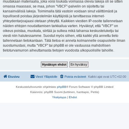
muutakaan materiaalia, joka voisi loukata voimassa olevia lakeja oli se sitten
omassa maassasi, se maa, johon "VBCF"-palvelin on sijoitettu tai
kansainvälisiä lakeja. Toimimalla tätä vastoin voidaan sinut välittömästi ja
lopullisesti poistaa järjestelmän käyttäjistä ja tarvittaessa internet-
yhteydentarjoajaasi otetaan yhteyttä. Kaikkien viestien IP-osoite tallennetaan
näiden ehtojen noudattamisen tarkkailua varten. Hyväksyt, että "VBCF" on
oikeus poistaa, muokata, siirtää ja sulkea mikä tahansa keskusteluketju tai
viesti niin halutessamme. Suostut myös siihen, että kaikki yllä annettu tieto
tallennetaan tietokantaan. Tätä tietoa ei anneta kolmannelle osapuolelle ilman
suostumustasi, mutta "VBCF" tai phpBB ei ole vastuussa mahdollisen
tietoturvamurron aiheuttamasta tietojen vuodosta ulkopuolisille tahoille.
Etusivu
Viesti Ylläpidolle
Poista evästeet
Kaikki ajat ovat
UTC+02:00
Keskustelufoorumin ohjelmisto
phpBB
® Forum Software © phpBB Limited
Käännös: phpBB Suomi (lurttinen, harritapio, Pettis)
Yksityisyys
|
Ehdot