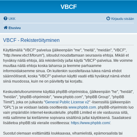
VBCF
UKK
Kirjaudu sisään
Etusivu
VBCF - Rekisteröityminen
Käyttämällä "VBCF" palvelua (jälkeenpäin "me", "meitä", "meidän", "VBCF",
"http://www.vbcf.fi/forum"), sitoudut noudattamaan seuraavia ehtoja. Mikäli et
hyväksy näitä ehtoja, älä rekisteröidy ja/tai käytä "VBCF"-palvelua. Me voimme
muuttaa näitä ehtoja koska tahansa ja teemme parhaamme
informoidaksemme sinua. On kuitenkin suositeltavaa lukea nämä ehdot
säännöllisesti, koska "VBCF"-palvelun käyttö vaatii että hyväksyt nämä ehdot
siinä muodossa, kuin ne on päivitetty tai korjattu.
Keskustelufoorumimme käyttää phpBB-ohjelmistoa, (jälkeenpäin "he", "heidät",
"heidän", "phpBB-ohjelmisto", "www.phpbb.com", "phpBB Group", "phpBB
Tiimit"), joka on julkaistu "
General Public License v2
" -lisenssillä (jälkeenpäin
"GPL") ja se voidaan ladata osoitteesta
www.phpbb.com
. phpBB-ohjelmisto luo
vain ympäristön internet-keskustelulle. phpBB Limited ei ole vastuussa siitä,
mitä sallimme tai kiellämme sopivana sisältönä ja/tai käytöksenä. Saadaksesi
lisätietoa phpBB:stä vieraile osoitteessa:
https://www.phpbb.com/
.
Suostut olemaan esittämättä loukkaavaa, vihamielistä, epämoraalista tai