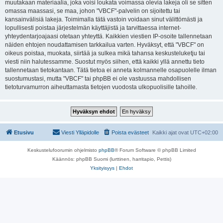
muutakaan materiaalia, joka voisi loukata voimassa olevia lakeja oli se sitten
omassa maassasi, se maa, johon "VBCF"-palvelin on sijoitettu tai
kansainvälisiä lakeja. Toimimalla tätä vastoin voidaan sinut välittömästi ja
lopullisesti poistaa järjestelmän käyttäjistä ja tarvittaessa internet-
yhteydentarjoajaasi otetaan yhteyttä. Kaikkien viestien IP-osoite tallennetaan
näiden ehtojen noudattamisen tarkkailua varten. Hyväksyt, että "VBCF" on
oikeus poistaa, muokata, siirtää ja sulkea mikä tahansa keskusteluketju tai
viesti niin halutessamme. Suostut myös siihen, että kaikki yllä annettu tieto
tallennetaan tietokantaan. Tätä tietoa ei anneta kolmannelle osapuolelle ilman
suostumustasi, mutta "VBCF" tai phpBB ei ole vastuussa mahdollisen
tietoturvamurron aiheuttamasta tietojen vuodosta ulkopuolisille tahoille.
Etusivu
Viesti Ylläpidolle
Poista evästeet
Kaikki ajat ovat
UTC+02:00
Keskustelufoorumin ohjelmisto
phpBB
® Forum Software © phpBB Limited
Käännös: phpBB Suomi (lurttinen, harritapio, Pettis)
Yksityisyys
|
Ehdot