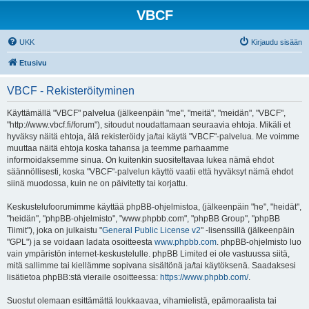
VBCF
UKK
Kirjaudu sisään
Etusivu
VBCF - Rekisteröityminen
Käyttämällä "VBCF" palvelua (jälkeenpäin "me", "meitä", "meidän", "VBCF",
"http://www.vbcf.fi/forum"), sitoudut noudattamaan seuraavia ehtoja. Mikäli et
hyväksy näitä ehtoja, älä rekisteröidy ja/tai käytä "VBCF"-palvelua. Me voimme
muuttaa näitä ehtoja koska tahansa ja teemme parhaamme
informoidaksemme sinua. On kuitenkin suositeltavaa lukea nämä ehdot
säännöllisesti, koska "VBCF"-palvelun käyttö vaatii että hyväksyt nämä ehdot
siinä muodossa, kuin ne on päivitetty tai korjattu.
Keskustelufoorumimme käyttää phpBB-ohjelmistoa, (jälkeenpäin "he", "heidät",
"heidän", "phpBB-ohjelmisto", "www.phpbb.com", "phpBB Group", "phpBB
Tiimit"), joka on julkaistu "
General Public License v2
" -lisenssillä (jälkeenpäin
"GPL") ja se voidaan ladata osoitteesta
www.phpbb.com
. phpBB-ohjelmisto luo
vain ympäristön internet-keskustelulle. phpBB Limited ei ole vastuussa siitä,
mitä sallimme tai kiellämme sopivana sisältönä ja/tai käytöksenä. Saadaksesi
lisätietoa phpBB:stä vieraile osoitteessa:
https://www.phpbb.com/
.
Suostut olemaan esittämättä loukkaavaa, vihamielistä, epämoraalista tai