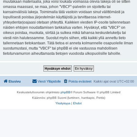
muutakaan materiaalia, joka voisi loukata voimassa olevia lakeja oli se sitten
omassa maassasi, se maa, johon "VBCF"-palvelin on sijoitettu tai
kansainvälisiä lakeja. Toimimalla tätä vastoin voidaan sinut välittömästi ja
lopullisesti poistaa järjestelmän käyttäjistä ja tarvittaessa internet-
yhteydentarjoajaasi otetaan yhteyttä. Kaikkien viestien IP-osoite tallennetaan
näiden ehtojen noudattamisen tarkkailua varten. Hyväksyt, että "VBCF" on
oikeus poistaa, muokata, siirtää ja sulkea mikä tahansa keskusteluketju tai
viesti niin halutessamme. Suostut myös siihen, että kaikki yllä annettu tieto
tallennetaan tietokantaan. Tätä tietoa ei anneta kolmannelle osapuolelle ilman
suostumustasi, mutta "VBCF" tai phpBB ei ole vastuussa mahdollisen
tietoturvamurron aiheuttamasta tietojen vuodosta ulkopuolisille tahoille.
Etusivu
Viesti Ylläpidolle
Poista evästeet
Kaikki ajat ovat
UTC+02:00
Keskustelufoorumin ohjelmisto
phpBB
® Forum Software © phpBB Limited
Käännös: phpBB Suomi (lurttinen, harritapio, Pettis)
Yksityisyys
|
Ehdot