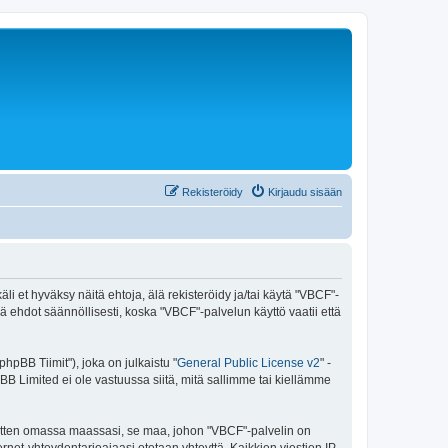
Rekisteröidy
Kirjaudu sisään
i et hyväksy näitä ehtoja, älä rekisteröidy ja/tai käytä "VBCF"-
dot säännöllisesti, koska "VBCF"-palvelun käyttö vaatii että
pBB Tiimit"), joka on julkaistu "
General Public License v2
" -
BB Limited ei ole vastuussa siitä, mitä sallimme tai kiellämme
 sitten omassa maassasi, se maa, johon "VBCF"-palvelin on