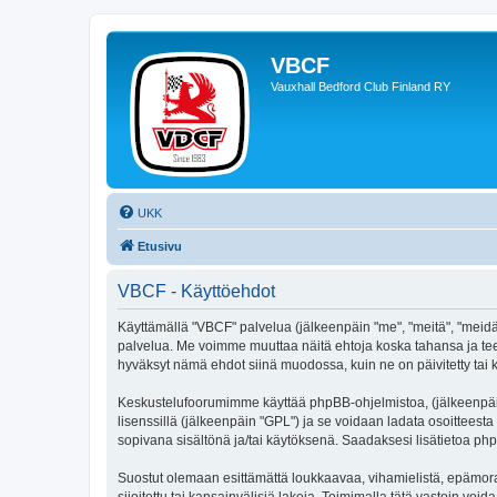
VBCF
Vauxhall Bedford Club Finland RY
UKK
Etusivu
VBCF - Käyttöehdot
Käyttämällä "VBCF" palvelua (jälkeenpäin "me", "meitä", "meidän"
palvelua. Me voimme muuttaa näitä ehtoja koska tahansa ja te
hyväksyt nämä ehdot siinä muodossa, kuin ne on päivitetty tai k
Keskustelufoorumimme käyttää phpBB-ohjelmistoa, (jälkeenpäin 
lisenssillä (jälkeenpäin "GPL") ja se voidaan ladata osoitteesta
sopivana sisältönä ja/tai käytöksenä. Saadaksesi lisätietoa php
Suostut olemaan esittämättä loukkaavaa, vihamielistä, epämoraa