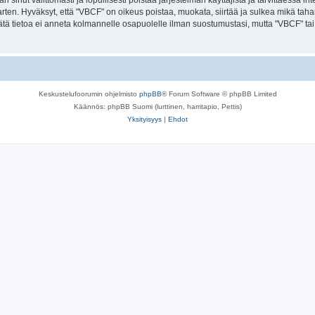
an sinut välittömästi ja lopullisesti poistaa järjestelmän käyttäjistä ja tarvittaessa i
rten. Hyväksyt, että "VBCF" on oikeus poistaa, muokata, siirtää ja sulkea mikä tah
n. Tätä tietoa ei anneta kolmannelle osapuolelle ilman suostumustasi, mutta "VBCF" 
Keskustelufoorumin ohjelmisto
phpBB
® Forum Software © phpBB Limited
Käännös: phpBB Suomi (lurttinen, harritapio, Pettis)
Yksityisyys
|
Ehdot