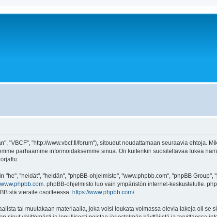
, "VBCF", "http://www.vbcf.fi/forum"), sitoudut noudattamaan seuraavia ehtoja. Mikäl
emme parhaamme informoidaksemme sinua. On kuitenkin suositeltavaa lukea nämä eh
orjattu.
"he", "heidät", "heidän", "phpBB-ohjelmisto", "www.phpbb.com", "phpBB Group", "ph
www.phpbb.com
. phpBB-ohjelmisto luo vain ympäristön internet-keskustelulle. php
BB:stä vieraile osoitteessa:
https://www.phpbb.com/
.
lista tai muutakaan materiaalia, joka voisi loukata voimassa olevia lakeja oli se