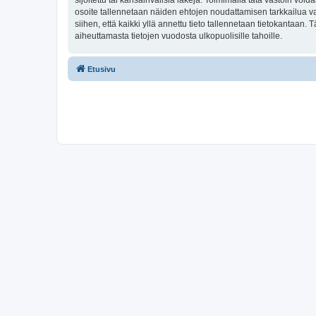
sijoitettu tai kansainvälisiä lakeja. Toimimalla tätä vastoin voida
osoite tallennetaan näiden ehtojen noudattamisen tarkkailua va
siihen, että kaikki yllä annettu tieto tallennetaan tietokantaa
aiheuttamasta tietojen vuodosta ulkopuolisille tahoille.
Etusivu