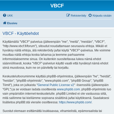
VBCF
UKK
Rekisteröidy
Kirjaudu sisään
Etusivu
VBCF - Käyttöehdot
Käyttämällä "VBCF" palvelua (jälkeenpäin "me", "meitä", "meidän", "VBCF",
"http://www.vbcf.fi/forum"), sitoudut noudattamaan seuraavia ehtoja. Mikäli et
hyväksy näitä ehtoja, älä rekisteröidy ja/tai käytä "VBCF"-palvelua. Me voimme
muuttaa näitä ehtoja koska tahansa ja teemme parhaamme
informoidaksemme sinua. On kuitenkin suositeltavaa lukea nämä ehdot
säännöllisesti, koska "VBCF"-palvelun käyttö vaatii että hyväksyt nämä ehdot
siinä muodossa, kuin ne on päivitetty tai korjattu.
Keskustelufoorumimme käyttää phpBB-ohjelmistoa, (jälkeenpäin "he", "heidät",
"heidän", "phpBB-ohjelmisto", "www.phpbb.com", "phpBB Group", "phpBB
Tiimit"), joka on julkaistu "
General Public License v2
" -lisenssillä (jälkeenpäin
"GPL") ja se voidaan ladata osoitteesta
www.phpbb.com
. phpBB-ohjelmisto luo
vain ympäristön internet-keskustelulle. phpBB Limited ei ole vastuussa siitä,
mitä sallimme tai kiellämme sopivana sisältönä ja/tai käytöksenä. Saadaksesi
lisätietoa phpBB:stä vieraile osoitteessa:
https://www.phpbb.com/
.
Suostut olemaan esittämättä loukkaavaa, vihamielistä, epämoraalista tai