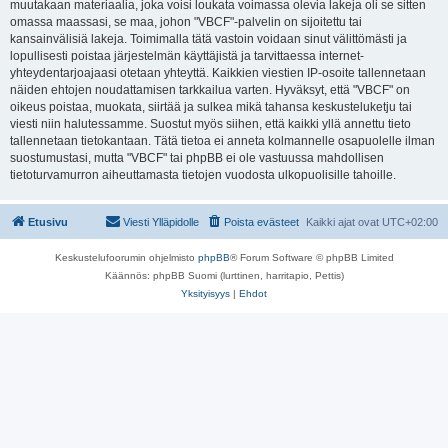
muutakaan materiaalia, joka voisi loukata voimassa olevia lakeja oli se sitten
omassa maassasi, se maa, johon "VBCF"-palvelin on sijoitettu tai
kansainvälisiä lakeja. Toimimalla tätä vastoin voidaan sinut välittömästi ja
lopullisesti poistaa järjestelmän käyttäjistä ja tarvittaessa internet-
yhteydentarjoajaasi otetaan yhteyttä. Kaikkien viestien IP-osoite tallennetaan
näiden ehtojen noudattamisen tarkkailua varten. Hyväksyt, että "VBCF" on
oikeus poistaa, muokata, siirtää ja sulkea mikä tahansa keskusteluketju tai
viesti niin halutessamme. Suostut myös siihen, että kaikki yllä annettu tieto
tallennetaan tietokantaan. Tätä tietoa ei anneta kolmannelle osapuolelle ilman
suostumustasi, mutta "VBCF" tai phpBB ei ole vastuussa mahdollisen
tietoturvamurron aiheuttamasta tietojen vuodosta ulkopuolisille tahoille.
Etusivu
Viesti Ylläpidolle
Poista evästeet
Kaikki ajat ovat
UTC+02:00
Keskustelufoorumin ohjelmisto
phpBB
® Forum Software © phpBB Limited
Käännös: phpBB Suomi (lurttinen, harritapio, Pettis)
Yksityisyys
|
Ehdot