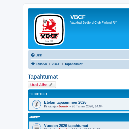
VBCF
Vauxhall Bedford Club Finland RY
UKK
Etusivu
VBCF
Tapahtumat
Tapahtumat
Uusi Aihe
TIEDOTTEET
Etelän tapaaminen 2026
Kirjoittaja
-Jouni-
»
26 Tammi 2026, 14:04
AIHEET
Vuoden 2026 tapahtumat