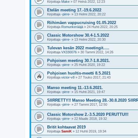
Kirjoittaja
Make
»
07 Heinä 2022, 12:23
Etelän meeting 17.-19.6.2022
Kirjoittaja
-pirre-
»
13 Helmi 2022, 20:22
Riihimäen vappucruising 01.05.2022
Kirjoittaja
Romunkerääjä
»
24 Huhti 2022, 20:25
Classic Motorshow 30.4-1.5.2022
Kirjoittaja
-pirre-
»
13 Helmi 2022, 20:30
Tulevan kesän 2022 meetingit.....
Kirjoittaja
VX330076
»
30 Tammi 2022, 14:26
Pohjoisen meeting 30.7-1.8.2021.
Kirjoittaja
-pirre-
»
25 Huhti 2020, 19:22
Pohjoisen huoltis-meetti 8.5.2021
Kirjoittaja
victor-v8
»
27 Touko 2017, 21:43
Manso meeting 11.-13.6.2021.
Kirjoittaja
-pirre-
»
15 Huhti 2021, 19:47
SIIRRETTY!! Manso Meeting 28.-30.8.2020 SIIR
Kirjoittaja
-pirre-
»
27 Tammi 2017, 12:50
Classic Motorshow 2.-3.5.2020 PERUTTU!!!
Kirjoittaja
-pirre-
»
22 Maalis 2018, 19:32
Britit kohtaavat 2019
Kirjoittaja
SamiK
»
12 Huhti 2019, 19:34