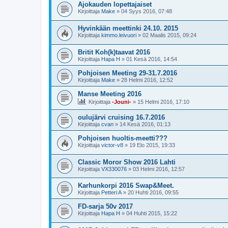
Ajokauden lopettajaiset
Kirjoittaja
Make
»
04 Syys 2016, 07:48
Hyvinkään meettinki 24.10. 2015
Kirjoittaja
kimmo.leivuori
»
02 Maalis 2015, 09:24
Britit Koh(k)taavat 2016
Kirjoittaja
Hapa H
»
01 Kesä 2016, 14:54
Pohjoisen Meeting 29-31.7.2016
Kirjoittaja
Make
»
28 Helmi 2016, 12:52
Manse Meeting 2016
Kirjoittaja
-Jouni-
»
15 Helmi 2016, 17:10
oulujärvi cruising 16.7.2016
Kirjoittaja
cvan
»
14 Kesä 2016, 01:13
Pohjoisen huoltis-meetti???
Kirjoittaja
victor-v8
»
19 Elo 2015, 19:33
Classic Moror Show 2016 Lahti
Kirjoittaja
VX330076
»
03 Helmi 2016, 12:57
Karhunkorpi 2016 Swap&Meet.
Kirjoittaja
Petteri A
»
20 Huhti 2016, 09:55
FD-sarja 50v 2017
Kirjoittaja
Hapa H
»
04 Huhti 2015, 15:22