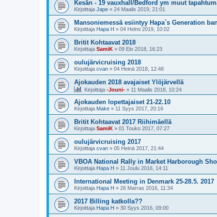
Kesän - 19 vauxhall/Bedford ym muut tapahtu
Kirjoittaja
Jape
»
24 Maalis 2019, 21:01
Mansoniemessä esiintyy Hapa`s Generation ba
Kirjoittaja
Hapa H
»
04 Helmi 2019, 10:02
Britit Kohtaavat 2018
Kirjoittaja
SamiK
»
09 Elo 2018, 16:23
oulujärvicruising 2018
Kirjoittaja
cvan
»
04 Heinä 2018, 12:48
Ajokauden 2018 avajaiset Ylöjärvellä
Kirjoittaja
-Jouni-
»
11 Maalis 2018, 10:24
Ajokauden lopettajaiset 21-22.10
Kirjoittaja
Make
»
11 Syys 2017, 20:16
Britit Kohtaavat 2017 Riihimäellä
Kirjoittaja
SamiK
»
01 Touko 2017, 07:27
oulujärvicruising 2017
Kirjoittaja
cvan
»
05 Heinä 2017, 21:44
VBOA National Rally in Market Harborough Sho
Kirjoittaja
Hapa H
»
11 Joulu 2016, 14:11
International Meeting in Denmark 25-28.5. 2017
Kirjoittaja
Hapa H
»
26 Marras 2016, 11:34
2017 Billing katkolla??
Kirjoittaja
Hapa H
»
30 Syys 2016, 09:00