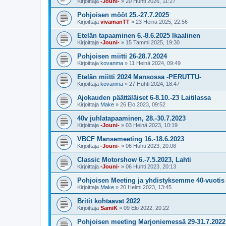
Kirjoittaja
-Jouni-
»
20 Huhti 2026, 11:27
Pohjoisen mööt 25.-27.7.2025
Kirjoittaja
vivamanTT
»
23 Heinä 2025, 22:56
Etelän tapaaminen 6.-8.6.2025 Ikaalinen
Kirjoittaja
-Jouni-
»
15 Tammi 2025, 19:30
Pohjoisen miitti 26-28.7.2024
Kirjoittaja
kovanma
»
11 Heinä 2024, 09:49
Etelän miitti 2024 Mansossa -PERUTTU-
Kirjoittaja
kovanma
»
27 Huhti 2024, 18:47
Ajokauden päättäläiset 6-8.10.-23 Laitilassa
Kirjoittaja
Make
»
26 Elo 2023, 09:52
40v juhlatapaaminen, 28.-30.7.2023
Kirjoittaja
-Jouni-
»
03 Heinä 2023, 10:19
VBCF Mansemeeting 16.-18.6.2023
Kirjoittaja
-Jouni-
»
06 Huhti 2023, 20:08
Classic Motorshow 6.-7.5.2023, Lahti
Kirjoittaja
-Jouni-
»
06 Huhti 2023, 20:13
Pohjoisen Meeting ja yhdistyksemme 40-vuotis s
Kirjoittaja
Make
»
20 Helmi 2023, 13:45
Britit kohtaavat 2022
Kirjoittaja
SamiK
»
09 Elo 2022, 20:22
Pohjoisen meeting Marjoniemessä 29-31.7.2022