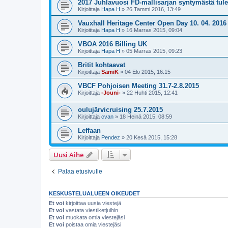
2017 Juhlavuosi FD-mallisarjan syntymästä tule
Kirjoittaja
Hapa H
»
26 Tammi 2016, 13:49
Vauxhall Heritage Center Open Day 10. 04. 2016
Kirjoittaja
Hapa H
»
16 Marras 2015, 09:04
VBOA 2016 Billing UK
Kirjoittaja
Hapa H
»
05 Marras 2015, 09:23
Britit kohtaavat
Kirjoittaja
SamiK
»
04 Elo 2015, 16:15
VBCF Pohjoisen Meeting 31.7-2.8.2015
Kirjoittaja
-Jouni-
»
22 Huhti 2015, 12:41
oulujärvicruising 25.7.2015
Kirjoittaja
cvan
»
18 Heinä 2015, 08:59
Leffaan
Kirjoittaja
Pendez
»
20 Kesä 2015, 15:28
Uusi Aihe
Palaa etusivulle
KESKUSTELUALUEEN OIKEUDET
Et voi
kirjoittaa uusia viestejä
Et voi
vastata viestiketjuihin
Et voi
muokata omia viestejäsi
Et voi
poistaa omia viestejäsi