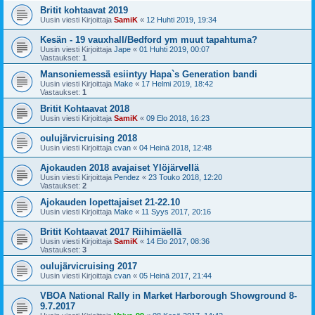
Britit kohtaavat 2019
Uusin viesti Kirjoittaja
SamiK
«
12 Huhti 2019, 19:34
Kesän - 19 vauxhall/Bedford ym muut tapahtuma?
Uusin viesti Kirjoittaja
Jape
«
01 Huhti 2019, 00:07
Vastaukset:
1
Mansoniemessä esiintyy Hapa`s Generation bandi
Uusin viesti Kirjoittaja
Make
«
17 Helmi 2019, 18:42
Vastaukset:
1
Britit Kohtaavat 2018
Uusin viesti Kirjoittaja
SamiK
«
09 Elo 2018, 16:23
oulujärvicruising 2018
Uusin viesti Kirjoittaja
cvan
«
04 Heinä 2018, 12:48
Ajokauden 2018 avajaiset Ylöjärvellä
Uusin viesti Kirjoittaja
Pendez
«
23 Touko 2018, 12:20
Vastaukset:
2
Ajokauden lopettajaiset 21-22.10
Uusin viesti Kirjoittaja
Make
«
11 Syys 2017, 20:16
Britit Kohtaavat 2017 Riihimäellä
Uusin viesti Kirjoittaja
SamiK
«
14 Elo 2017, 08:36
Vastaukset:
3
oulujärvicruising 2017
Uusin viesti Kirjoittaja
cvan
«
05 Heinä 2017, 21:44
VBOA National Rally in Market Harborough Showground 8-
9.7.2017