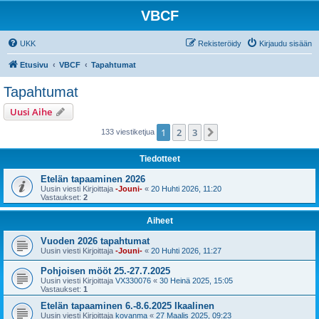
VBCF
UKK
Rekisteröidy
Kirjaudu sisään
Etusivu
VBCF
Tapahtumat
Tapahtumat
Uusi Aihe
1
2
3
Seuraava
133 viestiketjua
Tiedotteet
Etelän tapaaminen 2026
Uusin viesti Kirjoittaja
-Jouni-
«
20 Huhti 2026, 11:20
Vastaukset:
2
Aiheet
Vuoden 2026 tapahtumat
Uusin viesti Kirjoittaja
-Jouni-
«
20 Huhti 2026, 11:27
Pohjoisen mööt 25.-27.7.2025
Uusin viesti Kirjoittaja
VX330076
«
30 Heinä 2025, 15:05
Vastaukset:
1
Etelän tapaaminen 6.-8.6.2025 Ikaalinen
Uusin viesti Kirjoittaja
kovanma
«
27 Maalis 2025, 09:23