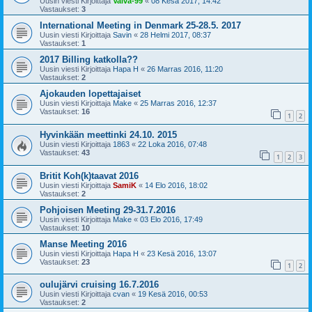
Uusin viesti Kirjoittaja
Vaiva-99
«
08 Kesä 2017, 14:42
Vastaukset:
3
International Meeting in Denmark 25-28.5. 2017
Uusin viesti Kirjoittaja
Savin
«
28 Helmi 2017, 08:37
Vastaukset:
1
2017 Billing katkolla??
Uusin viesti Kirjoittaja
Hapa H
«
26 Marras 2016, 11:20
Vastaukset:
2
Ajokauden lopettajaiset
Uusin viesti Kirjoittaja
Make
«
25 Marras 2016, 12:37
Vastaukset:
16
1
2
Hyvinkään meettinki 24.10. 2015
Uusin viesti Kirjoittaja
1863
«
22 Loka 2016, 07:48
Vastaukset:
43
1
2
3
Britit Koh(k)taavat 2016
Uusin viesti Kirjoittaja
SamiK
«
14 Elo 2016, 18:02
Vastaukset:
2
Pohjoisen Meeting 29-31.7.2016
Uusin viesti Kirjoittaja
Make
«
03 Elo 2016, 17:49
Vastaukset:
10
Manse Meeting 2016
Uusin viesti Kirjoittaja
Hapa H
«
23 Kesä 2016, 13:07
Vastaukset:
23
1
2
oulujärvi cruising 16.7.2016
Uusin viesti Kirjoittaja
cvan
«
19 Kesä 2016, 00:53
Vastaukset:
2