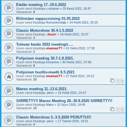
Etelän meeting 17.-19.6.2022
Uusin viesti Kirjoittaja
v.virtanen
«
25 Kesä 2022, 18:47
Vastaukset:
8
Riihimäen vappucruising 01.05.2022
Uusin viesti Kirjoittaja
Romunkerääjä
«
24 Huhti 2022, 20:25
Classic Motorshow 30.4-1.5.2022
Uusin viesti Kirjoittaja
-Jouni-
«
18 Huhti 2022, 10:37
Vastaukset:
3
Tulevan kesän 2022 meetingit.....
Uusin viesti Kirjoittaja
vivamanTT
«
01 Helmi 2022, 17:30
Vastaukset:
5
Pohjoisen meeting 30.7-1.8.2021.
Uusin viesti Kirjoittaja
kovanma
«
30 Heinä 2021, 07:58
Vastaukset:
8
Pohjoisen huoltis-meetti 8.5.2021
Uusin viesti Kirjoittaja
vivamanTT
«
27 Huhti 2021, 19:12
Vastaukset:
25
1
2
Manso meeting 11.-13.6.2021.
Uusin viesti Kirjoittaja
-pirre-
«
15 Huhti 2021, 19:47
SIIRRETTY!! Manso Meeting 28.-30.8.2020 SIIRRETTY!!
Uusin viesti Kirjoittaja
Make
«
10 Syys 2020, 18:45
Vastaukset:
15
1
2
Classic Motorshow 2.-3.5.2020 PERUTTU!!!
Uusin viesti Kirjoittaja
-pirre-
«
17 Tammi 2020, 16:51
Vastaukset:
4