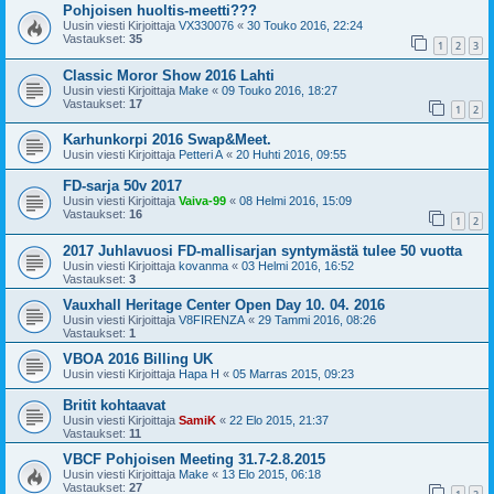
Pohjoisen huoltis-meetti???
Uusin viesti Kirjoittaja
VX330076
«
30 Touko 2016, 22:24
Vastaukset:
35
1
2
3
Classic Moror Show 2016 Lahti
Uusin viesti Kirjoittaja
Make
«
09 Touko 2016, 18:27
Vastaukset:
17
1
2
Karhunkorpi 2016 Swap&Meet.
Uusin viesti Kirjoittaja
Petteri A
«
20 Huhti 2016, 09:55
FD-sarja 50v 2017
Uusin viesti Kirjoittaja
Vaiva-99
«
08 Helmi 2016, 15:09
Vastaukset:
16
1
2
2017 Juhlavuosi FD-mallisarjan syntymästä tulee 50 vuotta
Uusin viesti Kirjoittaja
kovanma
«
03 Helmi 2016, 16:52
Vastaukset:
3
Vauxhall Heritage Center Open Day 10. 04. 2016
Uusin viesti Kirjoittaja
V8FIRENZA
«
29 Tammi 2016, 08:26
Vastaukset:
1
VBOA 2016 Billing UK
Uusin viesti Kirjoittaja
Hapa H
«
05 Marras 2015, 09:23
Britit kohtaavat
Uusin viesti Kirjoittaja
SamiK
«
22 Elo 2015, 21:37
Vastaukset:
11
VBCF Pohjoisen Meeting 31.7-2.8.2015
Uusin viesti Kirjoittaja
Make
«
13 Elo 2015, 06:18
Vastaukset:
27