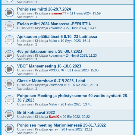
Vastaukset:
1
Pohjoisen miitti 26-28.7.2024
Uusin viesti Kirjoittaja
vivamanTT
«
11 Heinä 2024, 13:59
Vastaukset:
1
Etelän miitti 2024 Mansossa -PERUTTU-
Uusin viesti Kirjoittaja
kovanma
«
27 Huhti 2024, 18:47
Ajokauden päättäläiset 6-8.10.-23 Laitilassa
Uusin viesti Kirjoittaja
Make
«
10 Syys 2023, 16:11
Vastaukset:
1
40v juhlatapaaminen, 28.-30.7.2023
Uusin viesti Kirjoittaja
kovanma
«
24 Heinä 2023, 11:23
Vastaukset:
3
VBCF Mansemeeting 16.-18.6.2023
Uusin viesti Kirjoittaja
VX330076
«
02 Heinä 2023, 15:05
Vastaukset:
1
Classic Motorshow 6.-7.5.2023, Lahti
Uusin viesti Kirjoittaja
v.virtanen
«
09 Touko 2023, 21:31
Vastaukset:
1
Pohjoisen Meeting ja yhdistyksemme 40-vuotis synttärit 28-
30.7.2023
Uusin viesti Kirjoittaja
Make
«
20 Helmi 2023, 13:45
Britit kohtaavat 2022
Uusin viesti Kirjoittaja
SamiK
«
09 Elo 2022, 20:22
Pohjoisen meeting Marjoniemessä 29-31.7.2022
Uusin viesti Kirjoittaja
-pirre-
«
20 Heinä 2022, 12:11
Vastaukset:
2