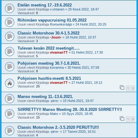
Etelän meeting 17.-19.6.2022
Uusin viesti Kirjoittaja
v.virtanen
«
25 Kesä 2022, 18:47
Vastaukset:
8
Riihimäen vappucruising 01.05.2022
Uusin viesti Kirjoittaja
Romunkerääjä
«
24 Huhti 2022, 20:25
Classic Motorshow 30.4-1.5.2022
Uusin viesti Kirjoittaja
-Jouni-
«
18 Huhti 2022, 10:37
Vastaukset:
3
Tulevan kesän 2022 meetingit.....
Uusin viesti Kirjoittaja
vivamanTT
«
01 Helmi 2022, 17:30
Vastaukset:
5
Pohjoisen meeting 30.7-1.8.2021.
Uusin viesti Kirjoittaja
kovanma
«
30 Heinä 2021, 07:58
Vastaukset:
8
Pohjoisen huoltis-meetti 8.5.2021
Uusin viesti Kirjoittaja
vivamanTT
«
27 Huhti 2021, 19:12
Vastaukset:
25
1
2
Manso meeting 11.-13.6.2021.
Uusin viesti Kirjoittaja
-pirre-
«
15 Huhti 2021, 19:47
SIIRRETTY!! Manso Meeting 28.-30.8.2020 SIIRRETTY!!
Uusin viesti Kirjoittaja
Make
«
10 Syys 2020, 18:45
Vastaukset:
15
1
2
Classic Motorshow 2.-3.5.2020 PERUTTU!!!
Uusin viesti Kirjoittaja
-pirre-
«
17 Tammi 2020, 16:51
Vastaukset:
4