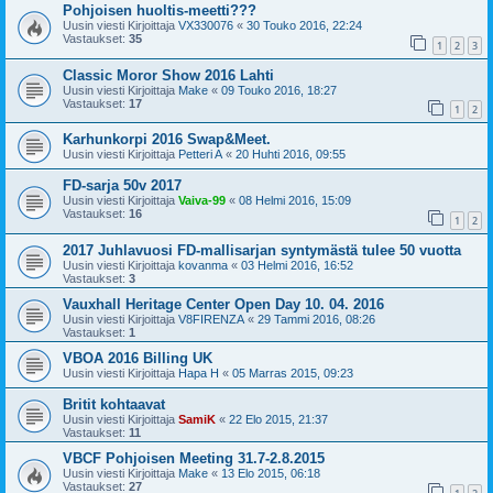
Pohjoisen huoltis-meetti???
Uusin viesti Kirjoittaja
VX330076
«
30 Touko 2016, 22:24
Vastaukset:
35
1
2
3
Classic Moror Show 2016 Lahti
Uusin viesti Kirjoittaja
Make
«
09 Touko 2016, 18:27
Vastaukset:
17
1
2
Karhunkorpi 2016 Swap&Meet.
Uusin viesti Kirjoittaja
Petteri A
«
20 Huhti 2016, 09:55
FD-sarja 50v 2017
Uusin viesti Kirjoittaja
Vaiva-99
«
08 Helmi 2016, 15:09
Vastaukset:
16
1
2
2017 Juhlavuosi FD-mallisarjan syntymästä tulee 50 vuotta
Uusin viesti Kirjoittaja
kovanma
«
03 Helmi 2016, 16:52
Vastaukset:
3
Vauxhall Heritage Center Open Day 10. 04. 2016
Uusin viesti Kirjoittaja
V8FIRENZA
«
29 Tammi 2016, 08:26
Vastaukset:
1
VBOA 2016 Billing UK
Uusin viesti Kirjoittaja
Hapa H
«
05 Marras 2015, 09:23
Britit kohtaavat
Uusin viesti Kirjoittaja
SamiK
«
22 Elo 2015, 21:37
Vastaukset:
11
VBCF Pohjoisen Meeting 31.7-2.8.2015
Uusin viesti Kirjoittaja
Make
«
13 Elo 2015, 06:18
Vastaukset:
27