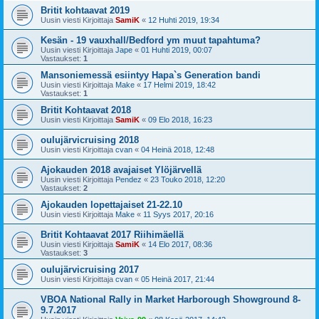
Britit kohtaavat 2019
Uusin viesti Kirjoittaja
SamiK
«
12 Huhti 2019, 19:34
Kesän - 19 vauxhall/Bedford ym muut tapahtuma?
Uusin viesti Kirjoittaja
Jape
«
01 Huhti 2019, 00:07
Vastaukset:
1
Mansoniemessä esiintyy Hapa`s Generation bandi
Uusin viesti Kirjoittaja
Make
«
17 Helmi 2019, 18:42
Vastaukset:
1
Britit Kohtaavat 2018
Uusin viesti Kirjoittaja
SamiK
«
09 Elo 2018, 16:23
oulujärvicruising 2018
Uusin viesti Kirjoittaja
cvan
«
04 Heinä 2018, 12:48
Ajokauden 2018 avajaiset Ylöjärvellä
Uusin viesti Kirjoittaja
Pendez
«
23 Touko 2018, 12:20
Vastaukset:
2
Ajokauden lopettajaiset 21-22.10
Uusin viesti Kirjoittaja
Make
«
11 Syys 2017, 20:16
Britit Kohtaavat 2017 Riihimäellä
Uusin viesti Kirjoittaja
SamiK
«
14 Elo 2017, 08:36
Vastaukset:
3
oulujärvicruising 2017
Uusin viesti Kirjoittaja
cvan
«
05 Heinä 2017, 21:44
VBOA National Rally in Market Harborough Showground 8-
9.7.2017