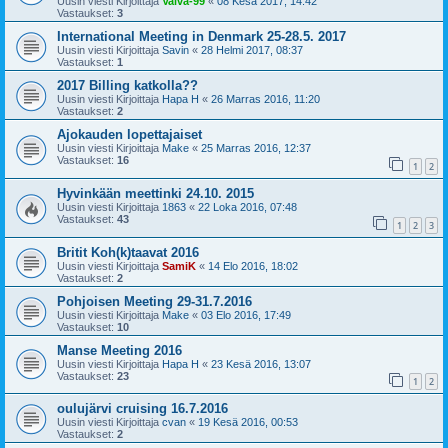
Uusin viesti Kirjoittaja
Vaiva-99
«
08 Kesä 2017, 14:42
Vastaukset:
3
International Meeting in Denmark 25-28.5. 2017
Uusin viesti Kirjoittaja
Savin
«
28 Helmi 2017, 08:37
Vastaukset:
1
2017 Billing katkolla??
Uusin viesti Kirjoittaja
Hapa H
«
26 Marras 2016, 11:20
Vastaukset:
2
Ajokauden lopettajaiset
Uusin viesti Kirjoittaja
Make
«
25 Marras 2016, 12:37
Vastaukset:
16
1
2
Hyvinkään meettinki 24.10. 2015
Uusin viesti Kirjoittaja
1863
«
22 Loka 2016, 07:48
Vastaukset:
43
1
2
3
Britit Koh(k)taavat 2016
Uusin viesti Kirjoittaja
SamiK
«
14 Elo 2016, 18:02
Vastaukset:
2
Pohjoisen Meeting 29-31.7.2016
Uusin viesti Kirjoittaja
Make
«
03 Elo 2016, 17:49
Vastaukset:
10
Manse Meeting 2016
Uusin viesti Kirjoittaja
Hapa H
«
23 Kesä 2016, 13:07
Vastaukset:
23
1
2
oulujärvi cruising 16.7.2016
Uusin viesti Kirjoittaja
cvan
«
19 Kesä 2016, 00:53
Vastaukset:
2