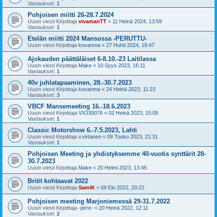
Vastaukset:
1
Pohjoisen miitti 26-28.7.2024
Uusin viesti Kirjoittaja
vivamanTT
«
11 Heinä 2024, 13:59
Vastaukset:
1
Etelän miitti 2024 Mansossa -PERUTTU-
Uusin viesti Kirjoittaja
kovanma
«
27 Huhti 2024, 18:47
Ajokauden päättäläiset 6-8.10.-23 Laitilassa
Uusin viesti Kirjoittaja
Make
«
10 Syys 2023, 16:11
Vastaukset:
1
40v juhlatapaaminen, 28.-30.7.2023
Uusin viesti Kirjoittaja
kovanma
«
24 Heinä 2023, 11:23
Vastaukset:
3
VBCF Mansemeeting 16.-18.6.2023
Uusin viesti Kirjoittaja
VX330076
«
02 Heinä 2023, 15:05
Vastaukset:
1
Classic Motorshow 6.-7.5.2023, Lahti
Uusin viesti Kirjoittaja
v.virtanen
«
09 Touko 2023, 21:31
Vastaukset:
1
Pohjoisen Meeting ja yhdistyksemme 40-vuotis synttärit 28-
30.7.2023
Uusin viesti Kirjoittaja
Make
«
20 Helmi 2023, 13:45
Britit kohtaavat 2022
Uusin viesti Kirjoittaja
SamiK
«
09 Elo 2022, 20:22
Pohjoisen meeting Marjoniemessä 29-31.7.2022
Uusin viesti Kirjoittaja
-pirre-
«
20 Heinä 2022, 12:11
Vastaukset:
2