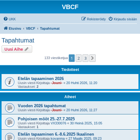
VBCF
UKK
Rekisteröidy
Kirjaudu sisään
Etusivu
VBCF
Tapahtumat
Tapahtumat
Uusi Aihe
1
2
3
Seuraava
133 viestiketjua
Tiedotteet
Etelän tapaaminen 2026
Uusin viesti Kirjoittaja
-Jouni-
«
20 Huhti 2026, 11:20
Vastaukset:
2
Aiheet
Vuoden 2026 tapahtumat
Uusin viesti Kirjoittaja
-Jouni-
«
20 Huhti 2026, 11:27
Pohjoisen mööt 25.-27.7.2025
Uusin viesti Kirjoittaja
VX330076
«
30 Heinä 2025, 15:05
Vastaukset:
1
Etelän tapaaminen 6.-8.6.2025 Ikaalinen
Uusin viesti Kirjoittaja
kovanma
«
27 Maalis 2025, 09:23