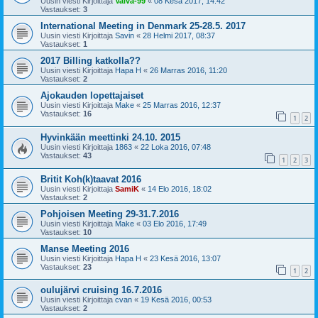
Uusin viesti Kirjoittaja
Vaiva-99
«
08 Kesä 2017, 14:42
Vastaukset:
3
International Meeting in Denmark 25-28.5. 2017
Uusin viesti Kirjoittaja
Savin
«
28 Helmi 2017, 08:37
Vastaukset:
1
2017 Billing katkolla??
Uusin viesti Kirjoittaja
Hapa H
«
26 Marras 2016, 11:20
Vastaukset:
2
Ajokauden lopettajaiset
Uusin viesti Kirjoittaja
Make
«
25 Marras 2016, 12:37
Vastaukset:
16
1
2
Hyvinkään meettinki 24.10. 2015
Uusin viesti Kirjoittaja
1863
«
22 Loka 2016, 07:48
Vastaukset:
43
1
2
3
Britit Koh(k)taavat 2016
Uusin viesti Kirjoittaja
SamiK
«
14 Elo 2016, 18:02
Vastaukset:
2
Pohjoisen Meeting 29-31.7.2016
Uusin viesti Kirjoittaja
Make
«
03 Elo 2016, 17:49
Vastaukset:
10
Manse Meeting 2016
Uusin viesti Kirjoittaja
Hapa H
«
23 Kesä 2016, 13:07
Vastaukset:
23
1
2
oulujärvi cruising 16.7.2016
Uusin viesti Kirjoittaja
cvan
«
19 Kesä 2016, 00:53
Vastaukset:
2