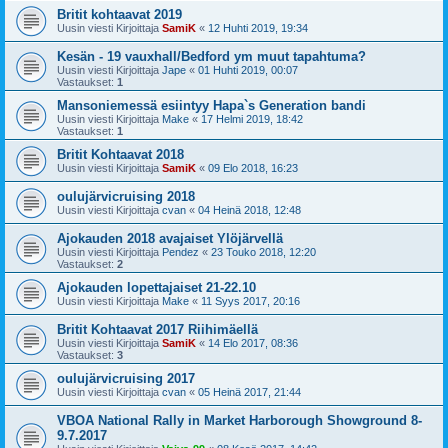
Britit kohtaavat 2019
Uusin viesti Kirjoittaja
SamiK
«
12 Huhti 2019, 19:34
Kesän - 19 vauxhall/Bedford ym muut tapahtuma?
Uusin viesti Kirjoittaja
Jape
«
01 Huhti 2019, 00:07
Vastaukset:
1
Mansoniemessä esiintyy Hapa`s Generation bandi
Uusin viesti Kirjoittaja
Make
«
17 Helmi 2019, 18:42
Vastaukset:
1
Britit Kohtaavat 2018
Uusin viesti Kirjoittaja
SamiK
«
09 Elo 2018, 16:23
oulujärvicruising 2018
Uusin viesti Kirjoittaja
cvan
«
04 Heinä 2018, 12:48
Ajokauden 2018 avajaiset Ylöjärvellä
Uusin viesti Kirjoittaja
Pendez
«
23 Touko 2018, 12:20
Vastaukset:
2
Ajokauden lopettajaiset 21-22.10
Uusin viesti Kirjoittaja
Make
«
11 Syys 2017, 20:16
Britit Kohtaavat 2017 Riihimäellä
Uusin viesti Kirjoittaja
SamiK
«
14 Elo 2017, 08:36
Vastaukset:
3
oulujärvicruising 2017
Uusin viesti Kirjoittaja
cvan
«
05 Heinä 2017, 21:44
VBOA National Rally in Market Harborough Showground 8-
9.7.2017