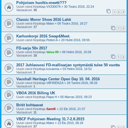
Pohjoisen huoltis-meetti???
Uusin viesti Kirjoittaja
VX330076
«
30 Touko 2016, 22:24
Vastaukset:
35
1
2
3
Classic Moror Show 2016 Lahti
Uusin viesti Kirjoittaja
Make
«
09 Touko 2016, 18:27
Vastaukset:
17
1
2
Karhunkorpi 2016 Swap&Meet.
Uusin viesti Kirjoittaja
Petteri A
«
20 Huhti 2016, 09:55
FD-sarja 50v 2017
Uusin viesti Kirjoittaja
Vaiva-99
«
08 Helmi 2016, 15:09
Vastaukset:
16
1
2
2017 Juhlavuosi FD-mallisarjan syntymästä tulee 50 vuotta
Uusin viesti Kirjoittaja
kovanma
«
03 Helmi 2016, 16:52
Vastaukset:
3
Vauxhall Heritage Center Open Day 10. 04. 2016
Uusin viesti Kirjoittaja
V8FIRENZA
«
29 Tammi 2016, 08:26
Vastaukset:
1
VBOA 2016 Billing UK
Uusin viesti Kirjoittaja
Hapa H
«
05 Marras 2015, 09:23
Britit kohtaavat
Uusin viesti Kirjoittaja
SamiK
«
22 Elo 2015, 21:37
Vastaukset:
11
VBCF Pohjoisen Meeting 31.7-2.8.2015
Uusin viesti Kirjoittaja
Make
«
13 Elo 2015, 06:18
Vastaukset:
27