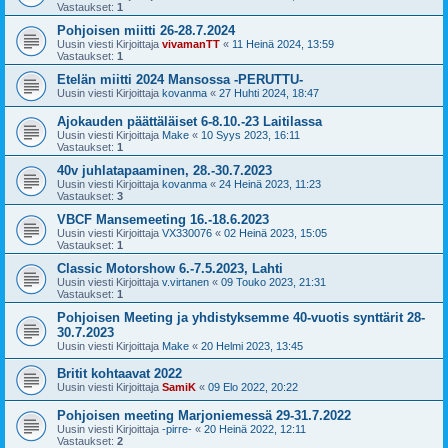
Vastaukset:
1
Pohjoisen miitti 26-28.7.2024
Uusin viesti Kirjoittaja
vivamanTT
«
11 Heinä 2024, 13:59
Vastaukset:
1
Etelän miitti 2024 Mansossa -PERUTTU-
Uusin viesti Kirjoittaja
kovanma
«
27 Huhti 2024, 18:47
Ajokauden päättäläiset 6-8.10.-23 Laitilassa
Uusin viesti Kirjoittaja
Make
«
10 Syys 2023, 16:11
Vastaukset:
1
40v juhlatapaaminen, 28.-30.7.2023
Uusin viesti Kirjoittaja
kovanma
«
24 Heinä 2023, 11:23
Vastaukset:
3
VBCF Mansemeeting 16.-18.6.2023
Uusin viesti Kirjoittaja
VX330076
«
02 Heinä 2023, 15:05
Vastaukset:
1
Classic Motorshow 6.-7.5.2023, Lahti
Uusin viesti Kirjoittaja
v.virtanen
«
09 Touko 2023, 21:31
Vastaukset:
1
Pohjoisen Meeting ja yhdistyksemme 40-vuotis synttärit 28-
30.7.2023
Uusin viesti Kirjoittaja
Make
«
20 Helmi 2023, 13:45
Britit kohtaavat 2022
Uusin viesti Kirjoittaja
SamiK
«
09 Elo 2022, 20:22
Pohjoisen meeting Marjoniemessä 29-31.7.2022
Uusin viesti Kirjoittaja
-pirre-
«
20 Heinä 2022, 12:11
Vastaukset:
2