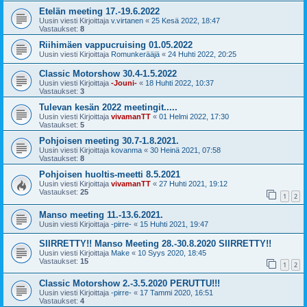
Etelän meeting 17.-19.6.2022
Uusin viesti Kirjoittaja
v.virtanen
«
25 Kesä 2022, 18:47
Vastaukset:
8
Riihimäen vappucruising 01.05.2022
Uusin viesti Kirjoittaja
Romunkerääjä
«
24 Huhti 2022, 20:25
Classic Motorshow 30.4-1.5.2022
Uusin viesti Kirjoittaja
-Jouni-
«
18 Huhti 2022, 10:37
Vastaukset:
3
Tulevan kesän 2022 meetingit.....
Uusin viesti Kirjoittaja
vivamanTT
«
01 Helmi 2022, 17:30
Vastaukset:
5
Pohjoisen meeting 30.7-1.8.2021.
Uusin viesti Kirjoittaja
kovanma
«
30 Heinä 2021, 07:58
Vastaukset:
8
Pohjoisen huoltis-meetti 8.5.2021
Uusin viesti Kirjoittaja
vivamanTT
«
27 Huhti 2021, 19:12
Vastaukset:
25
1
2
Manso meeting 11.-13.6.2021.
Uusin viesti Kirjoittaja
-pirre-
«
15 Huhti 2021, 19:47
SIIRRETTY!! Manso Meeting 28.-30.8.2020 SIIRRETTY!!
Uusin viesti Kirjoittaja
Make
«
10 Syys 2020, 18:45
Vastaukset:
15
1
2
Classic Motorshow 2.-3.5.2020 PERUTTU!!!
Uusin viesti Kirjoittaja
-pirre-
«
17 Tammi 2020, 16:51
Vastaukset:
4