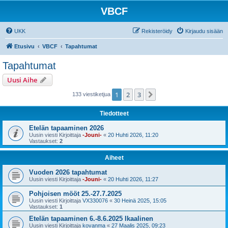
VBCF
UKK
Rekisteröidy
Kirjaudu sisään
Etusivu
VBCF
Tapahtumat
Tapahtumat
Uusi Aihe
1
2
3
Seuraava
133 viestiketjua
Tiedotteet
Etelän tapaaminen 2026
Uusin viesti Kirjoittaja
-Jouni-
«
20 Huhti 2026, 11:20
Vastaukset:
2
Aiheet
Vuoden 2026 tapahtumat
Uusin viesti Kirjoittaja
-Jouni-
«
20 Huhti 2026, 11:27
Pohjoisen mööt 25.-27.7.2025
Uusin viesti Kirjoittaja
VX330076
«
30 Heinä 2025, 15:05
Vastaukset:
1
Etelän tapaaminen 6.-8.6.2025 Ikaalinen
Uusin viesti Kirjoittaja
kovanma
«
27 Maalis 2025, 09:23