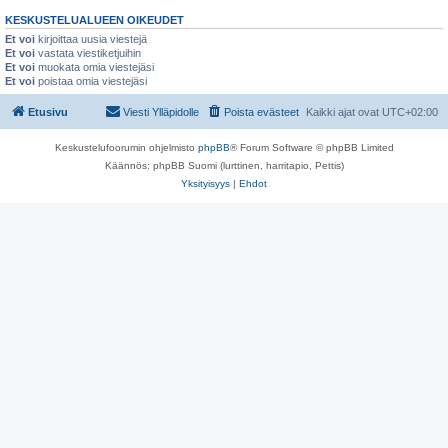
KESKUSTELUALUEEN OIKEUDET
Et voi
kirjoittaa uusia viestejä
Et voi
vastata viestiketjuihin
Et voi
muokata omia viestejäsi
Et voi
poistaa omia viestejäsi
Etusivu
Viesti Ylläpidolle
Poista evästeet
Kaikki ajat ovat
UTC+02:00
Keskustelufoorumin ohjelmisto
phpBB
® Forum Software © phpBB Limited
Käännös: phpBB Suomi (lurttinen, harritapio, Pettis)
Yksityisyys
|
Ehdot