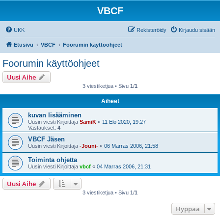
VBCF
UKK
Rekisteröidy
Kirjaudu sisään
Etusivu
VBCF
Foorumin käyttöohjeet
Foorumin käyttöohjeet
Uusi Aihe
3 viestiketjua • Sivu
1
/
1
Aiheet
kuvan lisääminen
Uusin viesti Kirjoittaja
SamiK
«
11 Elo 2020, 19:27
Vastaukset:
4
VBCF Jäsen
Uusin viesti Kirjoittaja
-Jouni-
«
06 Marras 2006, 21:58
Toiminta ohjetta
Uusin viesti Kirjoittaja
vbcf
«
04 Marras 2006, 21:31
Uusi Aihe
3 viestiketjua • Sivu
1
/
1
Hyppää