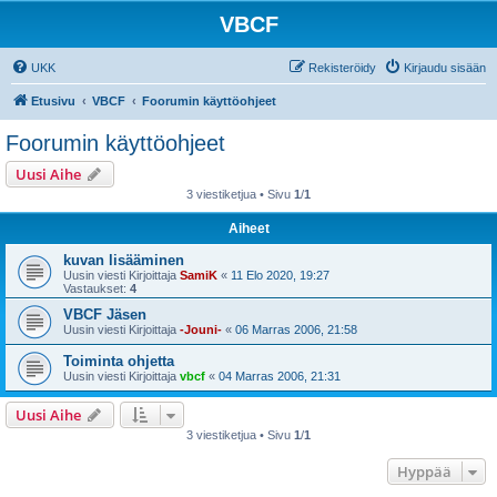
VBCF
UKK
Rekisteröidy
Kirjaudu sisään
Etusivu
VBCF
Foorumin käyttöohjeet
Foorumin käyttöohjeet
Uusi Aihe
3 viestiketjua • Sivu
1
/
1
Aiheet
kuvan lisääminen
Uusin viesti Kirjoittaja
SamiK
«
11 Elo 2020, 19:27
Vastaukset:
4
VBCF Jäsen
Uusin viesti Kirjoittaja
-Jouni-
«
06 Marras 2006, 21:58
Toiminta ohjetta
Uusin viesti Kirjoittaja
vbcf
«
04 Marras 2006, 21:31
Uusi Aihe
3 viestiketjua • Sivu
1
/
1
Hyppää