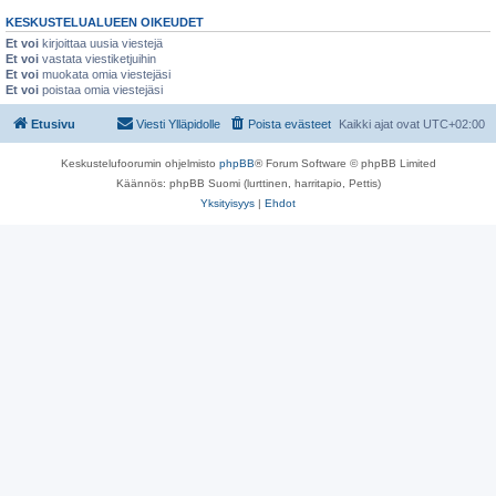
KESKUSTELUALUEEN OIKEUDET
Et voi
kirjoittaa uusia viestejä
Et voi
vastata viestiketjuihin
Et voi
muokata omia viestejäsi
Et voi
poistaa omia viestejäsi
Etusivu
Viesti Ylläpidolle
Poista evästeet
Kaikki ajat ovat
UTC+02:00
Keskustelufoorumin ohjelmisto
phpBB
® Forum Software © phpBB Limited
Käännös: phpBB Suomi (lurttinen, harritapio, Pettis)
Yksityisyys
|
Ehdot