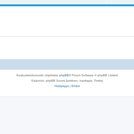
s
a
a
t
u
s
a
k
t
u
s
a
k
e
u
s
t
k
e
s
t
e
t
Keskustelufoorumin ohjelmisto
phpBB
® Forum Software © phpBB Limited
Käännös: phpBB Suomi (lurttinen, harritapio, Pettis)
Yksityisyys
|
Ehdot