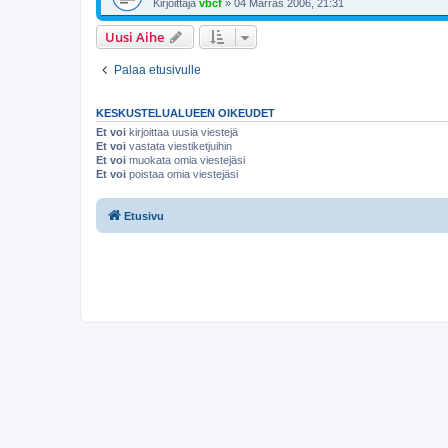
Kirjoittaja
vbcf
»
04 Marras 2006, 21:31
Uusi Aihe
Palaa etusivulle
KESKUSTELUALUEEN OIKEUDET
Et voi
kirjoittaa uusia viestejä
Et voi
vastata viestiketjuihin
Et voi
muokata omia viestejäsi
Et voi
poistaa omia viestejäsi
Etusivu