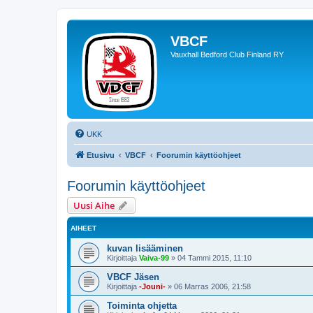
VBCF
Vauxhall Bedford Club Finland RY
UKK
Etusivu
VBCF
Foorumin käyttöohjeet
Foorumin käyttöohjeet
Uusi Aihe
AIHEET
kuvan lisääminen
Kirjoittaja
Vaiva-99
»
04 Tammi 2015, 11:10
VBCF Jäsen
Kirjoittaja
-Jouni-
»
06 Marras 2006, 21:58
Toiminta ohjetta