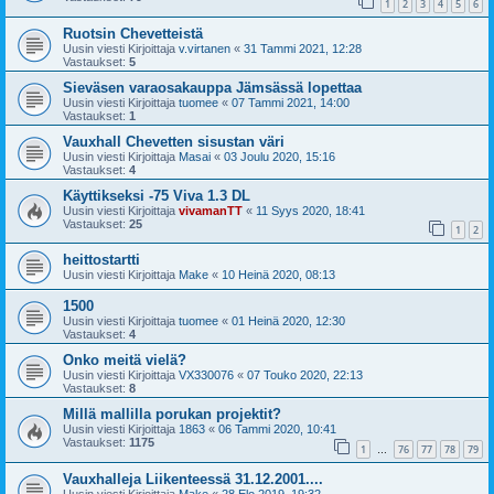
1
2
3
4
5
6
Ruotsin Chevetteistä
Uusin viesti Kirjoittaja
v.virtanen
«
31 Tammi 2021, 12:28
Vastaukset:
5
Sieväsen varaosakauppa Jämsässä lopettaa
Uusin viesti Kirjoittaja
tuomee
«
07 Tammi 2021, 14:00
Vastaukset:
1
Vauxhall Chevetten sisustan väri
Uusin viesti Kirjoittaja
Masai
«
03 Joulu 2020, 15:16
Vastaukset:
4
Käyttikseksi -75 Viva 1.3 DL
Uusin viesti Kirjoittaja
vivamanTT
«
11 Syys 2020, 18:41
Vastaukset:
25
1
2
heittostartti
Uusin viesti Kirjoittaja
Make
«
10 Heinä 2020, 08:13
1500
Uusin viesti Kirjoittaja
tuomee
«
01 Heinä 2020, 12:30
Vastaukset:
4
Onko meitä vielä?
Uusin viesti Kirjoittaja
VX330076
«
07 Touko 2020, 22:13
Vastaukset:
8
Millä mallilla porukan projektit?
Uusin viesti Kirjoittaja
1863
«
06 Tammi 2020, 10:41
Vastaukset:
1175
1
76
77
78
79
…
Vauxhalleja Liikenteessä 31.12.2001....
Uusin viesti Kirjoittaja
Make
«
28 Elo 2019, 19:32