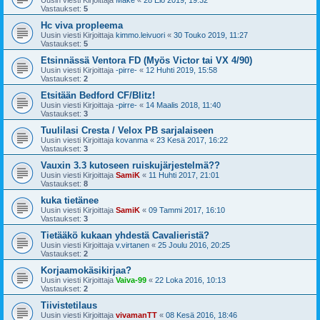
Vastaukset:
5
Hc viva propleema
Uusin viesti Kirjoittaja
kimmo.leivuori
«
30 Touko 2019, 11:27
Vastaukset:
5
Etsinnässä Ventora FD (Myös Victor tai VX 4/90)
Uusin viesti Kirjoittaja
-pirre-
«
12 Huhti 2019, 15:58
Vastaukset:
2
Etsitään Bedford CF/Blitz!
Uusin viesti Kirjoittaja
-pirre-
«
14 Maalis 2018, 11:40
Vastaukset:
3
Tuulilasi Cresta / Velox PB sarjalaiseen
Uusin viesti Kirjoittaja
kovanma
«
23 Kesä 2017, 16:22
Vastaukset:
3
Vauxin 3.3 kutoseen ruiskujärjestelmä??
Uusin viesti Kirjoittaja
SamiK
«
11 Huhti 2017, 21:01
Vastaukset:
8
kuka tietänee
Uusin viesti Kirjoittaja
SamiK
«
09 Tammi 2017, 16:10
Vastaukset:
3
Tietääkö kukaan yhdestä Cavalieristä?
Uusin viesti Kirjoittaja
v.virtanen
«
25 Joulu 2016, 20:25
Vastaukset:
2
Korjaamokäsikirjaa?
Uusin viesti Kirjoittaja
Vaiva-99
«
22 Loka 2016, 10:13
Vastaukset:
2
Tiivistetilaus
Uusin viesti Kirjoittaja
vivamanTT
«
08 Kesä 2016, 18:46