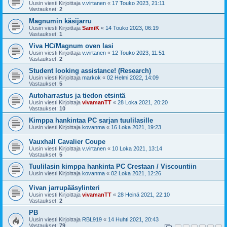
Uusin viesti Kirjoittaja
v.virtanen
«
17 Touko 2023, 21:11
Vastaukset:
2
Magnumin käsijarru
Uusin viesti Kirjoittaja
SamiK
«
14 Touko 2023, 06:19
Vastaukset:
1
Viva HC/Magnum oven lasi
Uusin viesti Kirjoittaja
v.virtanen
«
12 Touko 2023, 11:51
Vastaukset:
2
Student looking assistance! (Research)
Uusin viesti Kirjoittaja
markok
«
02 Helmi 2022, 14:09
Vastaukset:
5
Autoharrastus ja tiedon etsintä
Uusin viesti Kirjoittaja
vivamanTT
«
28 Loka 2021, 20:20
Vastaukset:
10
Kimppa hankintaa PC sarjan tuulilasille
Uusin viesti Kirjoittaja
kovanma
«
16 Loka 2021, 19:23
Vauxhall Cavalier Coupe
Uusin viesti Kirjoittaja
v.virtanen
«
10 Loka 2021, 13:14
Vastaukset:
5
Tuulilasin kimppa hankinta PC Crestaan / Viscountiin
Uusin viesti Kirjoittaja
kovanma
«
02 Loka 2021, 12:26
Vivan jarrupääsylinteri
Uusin viesti Kirjoittaja
vivamanTT
«
28 Heinä 2021, 22:10
Vastaukset:
2
PB
Uusin viesti Kirjoittaja
RBL919
«
14 Huhti 2021, 20:43
Vastaukset:
79