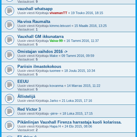
Vastaukset:
9
vauxhall whatsapp
Uusin viesti Kirjoittaja
vivamanTT
«
19 Touko 2016, 18:15
Ha-viva Raumalta
Uusin viesti Kirjoittaja
kimmo.leivuori
«
15 Maalis 2016, 13:25
Vastaukset:
1
Vauxhall GM ikkunatarra
Uusin viesti Kirjoittaja
Vaiva-99
«
16 Tammi 2016, 11:37
Vastaukset:
5
Omistajan vaihdos 2016 ->
Uusin viesti Kirjoittaja
Make
«
09 Tammi 2016, 09:59
Vastaukset:
5
Pariisin ilmastokokous
Uusin viesti Kirjoittaja
tuomee
«
18 Joulu 2015, 10:34
Vastaukset:
5
EEUU
Uusin viesti Kirjoittaja
kovanma
«
14 Marras 2015, 11:22
Vastaukset:
5
Ällistelijä
Uusin viesti Kirjoittaja
Jarko
«
21 Loka 2015, 17:16
Red Victor 3
Uusin viesti Kirjoittaja
-pirre-
«
18 Loka 2015, 17:15
Pikänlinjan Vauxhall Firenza harrastaja kuoli kolarissa.
Uusin viesti Kirjoittaja
Hapa H
«
24 Elo 2015, 08:06
Vastaukset:
2