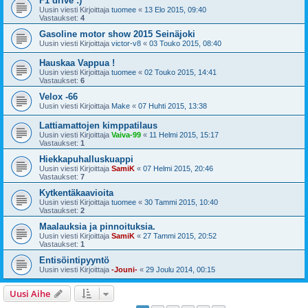
F1 drive :)
Uusin viesti Kirjoittaja
tuomee
«
13 Elo 2015, 09:40
Vastaukset:
4
Gasoline motor show 2015 Seinäjoki
Uusin viesti Kirjoittaja
victor-v8
«
03 Touko 2015, 08:40
Hauskaa Vappua !
Uusin viesti Kirjoittaja
tuomee
«
02 Touko 2015, 14:41
Vastaukset:
6
Velox -66
Uusin viesti Kirjoittaja
Make
«
07 Huhti 2015, 13:38
Lattiamattojen kimppatilaus
Uusin viesti Kirjoittaja
Vaiva-99
«
11 Helmi 2015, 15:17
Vastaukset:
1
Hiekkapuhalluskuappi
Uusin viesti Kirjoittaja
SamiK
«
07 Helmi 2015, 20:46
Vastaukset:
7
Kytkentäkaavioita
Uusin viesti Kirjoittaja
tuomee
«
30 Tammi 2015, 10:40
Vastaukset:
2
Maalauksia ja pinnoituksia.
Uusin viesti Kirjoittaja
SamiK
«
27 Tammi 2015, 20:52
Vastaukset:
1
Entisöintipyyntö
Uusin viesti Kirjoittaja
-Jouni-
«
29 Joulu 2014, 00:15
Uusi Aihe