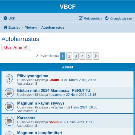
VBCF
UKK
Rekisteröidy
Kirjaudu sisään
Etusivu
Yleinen
Autoharrastus
Autoharrastus
Uusi Aihe
1
2
3
4
5
Seuraava
210 viestiketjua
Aiheet
Päivitysongelma
Uusin viesti Kirjoittaja
-Jouni-
«
01 Tammi 2015, 20:58
Vastaukset:
3
Etelän miitti 2024 Mansossa -PERUTTU-
Uusin viesti Kirjoittaja
kovanma
«
27 Huhti 2024, 18:15
Magnumin käynnistyvyys
Uusin viesti Kirjoittaja
v.virtanen
«
02 Helmi 2024, 19:53
Vastaukset:
3
Katsastus
Uusin viesti Kirjoittaja
SamiK
«
02 Heinä 2023, 11:03
Vastaukset:
8
Magnumin lämpömittari