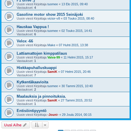
F1 drive :)
Uusin viesti Kirjoittaja
tuomee
«
13 Elo 2015, 09:40
Vastaukset:
4
Gasoline motor show 2015 Seinäjoki
Uusin viesti Kirjoittaja
victor-v8
«
03 Touko 2015, 08:40
Hauskaa Vappua !
Uusin viesti Kirjoittaja
tuomee
«
02 Touko 2015, 14:41
Vastaukset:
6
Velox -66
Uusin viesti Kirjoittaja
Make
«
07 Huhti 2015, 13:38
Lattiamattojen kimppatilaus
Uusin viesti Kirjoittaja
Vaiva-99
«
11 Helmi 2015, 15:17
Vastaukset:
1
Hiekkapuhalluskuappi
Uusin viesti Kirjoittaja
SamiK
«
07 Helmi 2015, 20:46
Vastaukset:
7
Kytkentäkaavioita
Uusin viesti Kirjoittaja
tuomee
«
30 Tammi 2015, 10:40
Vastaukset:
2
Maalauksia ja pinnoituksia.
Uusin viesti Kirjoittaja
SamiK
«
27 Tammi 2015, 20:52
Vastaukset:
1
Entisöintipyyntö
Uusin viesti Kirjoittaja
-Jouni-
«
29 Joulu 2014, 00:15
Uusi Aihe