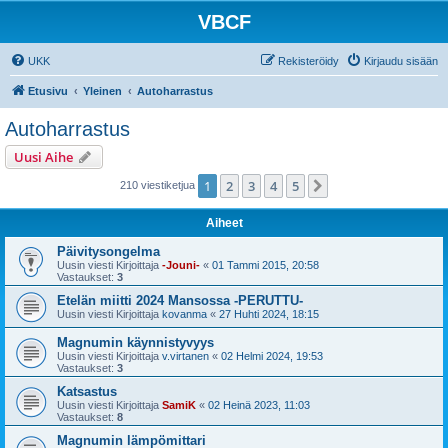
VBCF
UKK
Rekisteröidy
Kirjaudu sisään
Etusivu
Yleinen
Autoharrastus
Autoharrastus
Uusi Aihe
1
2
3
4
5
Seuraava
210 viestiketjua
Aiheet
Päivitysongelma
Uusin viesti Kirjoittaja
-Jouni-
«
01 Tammi 2015, 20:58
Vastaukset:
3
Etelän miitti 2024 Mansossa -PERUTTU-
Uusin viesti Kirjoittaja
kovanma
«
27 Huhti 2024, 18:15
Magnumin käynnistyvyys
Uusin viesti Kirjoittaja
v.virtanen
«
02 Helmi 2024, 19:53
Vastaukset:
3
Katsastus
Uusin viesti Kirjoittaja
SamiK
«
02 Heinä 2023, 11:03
Vastaukset:
8
Magnumin lämpömittari