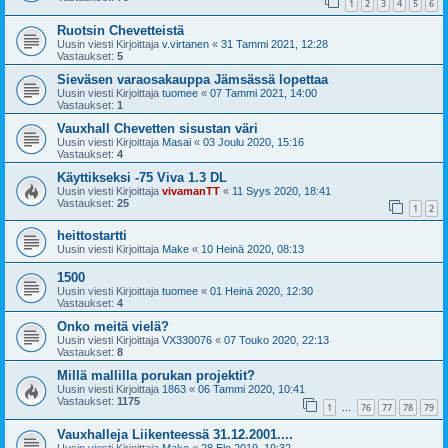
1
2
3
4
5
6
Ruotsin Chevetteistä
Uusin viesti Kirjoittaja
v.virtanen
«
31 Tammi 2021, 12:28
Vastaukset:
5
Sieväsen varaosakauppa Jämsässä lopettaa
Uusin viesti Kirjoittaja
tuomee
«
07 Tammi 2021, 14:00
Vastaukset:
1
Vauxhall Chevetten sisustan väri
Uusin viesti Kirjoittaja
Masai
«
03 Joulu 2020, 15:16
Vastaukset:
4
Käyttikseksi -75 Viva 1.3 DL
Uusin viesti Kirjoittaja
vivamanTT
«
11 Syys 2020, 18:41
Vastaukset:
25
1
2
heittostartti
Uusin viesti Kirjoittaja
Make
«
10 Heinä 2020, 08:13
1500
Uusin viesti Kirjoittaja
tuomee
«
01 Heinä 2020, 12:30
Vastaukset:
4
Onko meitä vielä?
Uusin viesti Kirjoittaja
VX330076
«
07 Touko 2020, 22:13
Vastaukset:
8
Millä mallilla porukan projektit?
Uusin viesti Kirjoittaja
1863
«
06 Tammi 2020, 10:41
Vastaukset:
1175
1
76
77
78
79
…
Vauxhalleja Liikenteessä 31.12.2001....
Uusin viesti Kirjoittaja
Make
«
28 Elo 2019, 19:32