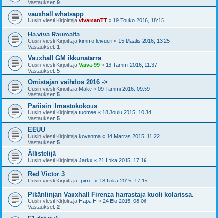
Vastaukset:
9
vauxhall whatsapp
Uusin viesti Kirjoittaja
vivamanTT
«
19 Touko 2016, 18:15
Ha-viva Raumalta
Uusin viesti Kirjoittaja
kimmo.leivuori
«
15 Maalis 2016, 13:25
Vastaukset:
1
Vauxhall GM ikkunatarra
Uusin viesti Kirjoittaja
Vaiva-99
«
16 Tammi 2016, 11:37
Vastaukset:
5
Omistajan vaihdos 2016 ->
Uusin viesti Kirjoittaja
Make
«
09 Tammi 2016, 09:59
Vastaukset:
5
Pariisin ilmastokokous
Uusin viesti Kirjoittaja
tuomee
«
18 Joulu 2015, 10:34
Vastaukset:
5
EEUU
Uusin viesti Kirjoittaja
kovanma
«
14 Marras 2015, 11:22
Vastaukset:
5
Ällistelijä
Uusin viesti Kirjoittaja
Jarko
«
21 Loka 2015, 17:16
Red Victor 3
Uusin viesti Kirjoittaja
-pirre-
«
18 Loka 2015, 17:15
Pikänlinjan Vauxhall Firenza harrastaja kuoli kolarissa.
Uusin viesti Kirjoittaja
Hapa H
«
24 Elo 2015, 08:06
Vastaukset:
2