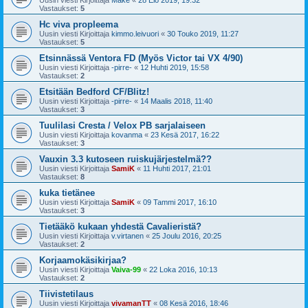
Vastaukset:
5
Hc viva propleema
Uusin viesti Kirjoittaja
kimmo.leivuori
«
30 Touko 2019, 11:27
Vastaukset:
5
Etsinnässä Ventora FD (Myös Victor tai VX 4/90)
Uusin viesti Kirjoittaja
-pirre-
«
12 Huhti 2019, 15:58
Vastaukset:
2
Etsitään Bedford CF/Blitz!
Uusin viesti Kirjoittaja
-pirre-
«
14 Maalis 2018, 11:40
Vastaukset:
3
Tuulilasi Cresta / Velox PB sarjalaiseen
Uusin viesti Kirjoittaja
kovanma
«
23 Kesä 2017, 16:22
Vastaukset:
3
Vauxin 3.3 kutoseen ruiskujärjestelmä??
Uusin viesti Kirjoittaja
SamiK
«
11 Huhti 2017, 21:01
Vastaukset:
8
kuka tietänee
Uusin viesti Kirjoittaja
SamiK
«
09 Tammi 2017, 16:10
Vastaukset:
3
Tietääkö kukaan yhdestä Cavalieristä?
Uusin viesti Kirjoittaja
v.virtanen
«
25 Joulu 2016, 20:25
Vastaukset:
2
Korjaamokäsikirjaa?
Uusin viesti Kirjoittaja
Vaiva-99
«
22 Loka 2016, 10:13
Vastaukset:
2
Tiivistetilaus
Uusin viesti Kirjoittaja
vivamanTT
«
08 Kesä 2016, 18:46