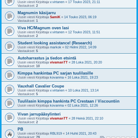
Uusin viesti Kirjoittaja
v.virtanen
«
17 Touko 2023, 21:11
Vastaukset:
2
Magnumin käsijarru
Uusin viesti Kirjoittaja
SamiK
«
14 Touko 2023, 06:19
Vastaukset:
1
Viva HC/Magnum oven lasi
Uusin viesti Kirjoittaja
v.virtanen
«
12 Touko 2023, 11:51
Vastaukset:
2
Student looking assistance! (Research)
Uusin viesti Kirjoittaja
markok
«
02 Helmi 2022, 14:09
Vastaukset:
5
Autoharrastus ja tiedon etsintä
Uusin viesti Kirjoittaja
vivamanTT
«
28 Loka 2021, 20:20
Vastaukset:
10
Kimppa hankintaa PC sarjan tuulilasille
Uusin viesti Kirjoittaja
kovanma
«
16 Loka 2021, 19:23
Vauxhall Cavalier Coupe
Uusin viesti Kirjoittaja
v.virtanen
«
10 Loka 2021, 13:14
Vastaukset:
5
Tuulilasin kimppa hankinta PC Crestaan / Viscountiin
Uusin viesti Kirjoittaja
kovanma
«
02 Loka 2021, 12:26
Vivan jarrupääsylinteri
Uusin viesti Kirjoittaja
vivamanTT
«
28 Heinä 2021, 22:10
Vastaukset:
2
PB
Uusin viesti Kirjoittaja
RBL919
«
14 Huhti 2021, 20:43
Vastaukset:
79