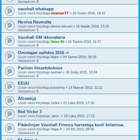
Vastaukset:
9
vauxhall whatsapp
Uusin viesti Kirjoittaja
vivamanTT
«
19 Touko 2016, 18:15
Ha-viva Raumalta
Uusin viesti Kirjoittaja
kimmo.leivuori
«
15 Maalis 2016, 13:25
Vastaukset:
1
Vauxhall GM ikkunatarra
Uusin viesti Kirjoittaja
Vaiva-99
«
16 Tammi 2016, 11:37
Vastaukset:
5
Omistajan vaihdos 2016 ->
Uusin viesti Kirjoittaja
Make
«
09 Tammi 2016, 09:59
Vastaukset:
5
Pariisin ilmastokokous
Uusin viesti Kirjoittaja
tuomee
«
18 Joulu 2015, 10:34
Vastaukset:
5
EEUU
Uusin viesti Kirjoittaja
kovanma
«
14 Marras 2015, 11:22
Vastaukset:
5
Ällistelijä
Uusin viesti Kirjoittaja
Jarko
«
21 Loka 2015, 17:16
Red Victor 3
Uusin viesti Kirjoittaja
-pirre-
«
18 Loka 2015, 17:15
Pikänlinjan Vauxhall Firenza harrastaja kuoli kolarissa.
Uusin viesti Kirjoittaja
Hapa H
«
24 Elo 2015, 08:06
Vastaukset:
2