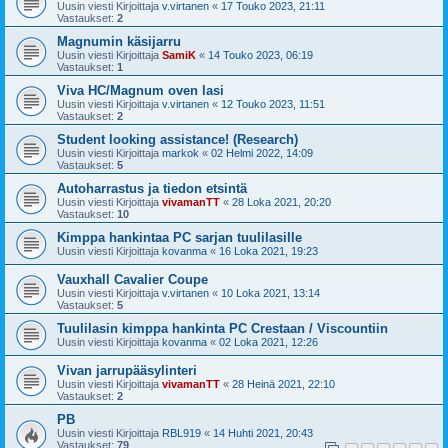
Uusin viesti Kirjoittaja
v.virtanen
«
17 Touko 2023, 21:11
Vastaukset:
2
Magnumin käsijarru
Uusin viesti Kirjoittaja
SamiK
«
14 Touko 2023, 06:19
Vastaukset:
1
Viva HC/Magnum oven lasi
Uusin viesti Kirjoittaja
v.virtanen
«
12 Touko 2023, 11:51
Vastaukset:
2
Student looking assistance! (Research)
Uusin viesti Kirjoittaja
markok
«
02 Helmi 2022, 14:09
Vastaukset:
5
Autoharrastus ja tiedon etsintä
Uusin viesti Kirjoittaja
vivamanTT
«
28 Loka 2021, 20:20
Vastaukset:
10
Kimppa hankintaa PC sarjan tuulilasille
Uusin viesti Kirjoittaja
kovanma
«
16 Loka 2021, 19:23
Vauxhall Cavalier Coupe
Uusin viesti Kirjoittaja
v.virtanen
«
10 Loka 2021, 13:14
Vastaukset:
5
Tuulilasin kimppa hankinta PC Crestaan / Viscountiin
Uusin viesti Kirjoittaja
kovanma
«
02 Loka 2021, 12:26
Vivan jarrupääsylinteri
Uusin viesti Kirjoittaja
vivamanTT
«
28 Heinä 2021, 22:10
Vastaukset:
2
PB
Uusin viesti Kirjoittaja
RBL919
«
14 Huhti 2021, 20:43
Vastaukset:
79