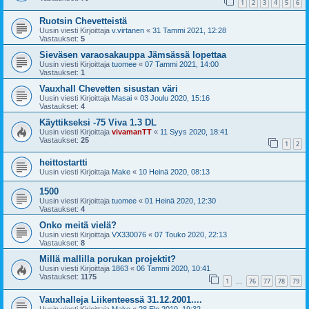
1
2
3
4
5
6
Ruotsin Chevetteistä
Uusin viesti Kirjoittaja
v.virtanen
«
31 Tammi 2021, 12:28
Vastaukset:
5
Sieväsen varaosakauppa Jämsässä lopettaa
Uusin viesti Kirjoittaja
tuomee
«
07 Tammi 2021, 14:00
Vastaukset:
1
Vauxhall Chevetten sisustan väri
Uusin viesti Kirjoittaja
Masai
«
03 Joulu 2020, 15:16
Vastaukset:
4
Käyttikseksi -75 Viva 1.3 DL
Uusin viesti Kirjoittaja
vivamanTT
«
11 Syys 2020, 18:41
Vastaukset:
25
1
2
heittostartti
Uusin viesti Kirjoittaja
Make
«
10 Heinä 2020, 08:13
1500
Uusin viesti Kirjoittaja
tuomee
«
01 Heinä 2020, 12:30
Vastaukset:
4
Onko meitä vielä?
Uusin viesti Kirjoittaja
VX330076
«
07 Touko 2020, 22:13
Vastaukset:
8
Millä mallilla porukan projektit?
Uusin viesti Kirjoittaja
1863
«
06 Tammi 2020, 10:41
Vastaukset:
1175
1
76
77
78
79
…
Vauxhalleja Liikenteessä 31.12.2001....
Uusin viesti Kirjoittaja
Make
«
28 Elo 2019, 19:32