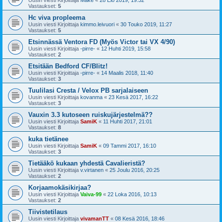
Vastaukset:
5
Hc viva propleema
Uusin viesti Kirjoittaja
kimmo.leivuori
«
30 Touko 2019, 11:27
Vastaukset:
5
Etsinnässä Ventora FD (Myös Victor tai VX 4/90)
Uusin viesti Kirjoittaja
-pirre-
«
12 Huhti 2019, 15:58
Vastaukset:
2
Etsitään Bedford CF/Blitz!
Uusin viesti Kirjoittaja
-pirre-
«
14 Maalis 2018, 11:40
Vastaukset:
3
Tuulilasi Cresta / Velox PB sarjalaiseen
Uusin viesti Kirjoittaja
kovanma
«
23 Kesä 2017, 16:22
Vastaukset:
3
Vauxin 3.3 kutoseen ruiskujärjestelmä??
Uusin viesti Kirjoittaja
SamiK
«
11 Huhti 2017, 21:01
Vastaukset:
8
kuka tietänee
Uusin viesti Kirjoittaja
SamiK
«
09 Tammi 2017, 16:10
Vastaukset:
3
Tietääkö kukaan yhdestä Cavalieristä?
Uusin viesti Kirjoittaja
v.virtanen
«
25 Joulu 2016, 20:25
Vastaukset:
2
Korjaamokäsikirjaa?
Uusin viesti Kirjoittaja
Vaiva-99
«
22 Loka 2016, 10:13
Vastaukset:
2
Tiivistetilaus
Uusin viesti Kirjoittaja
vivamanTT
«
08 Kesä 2016, 18:46