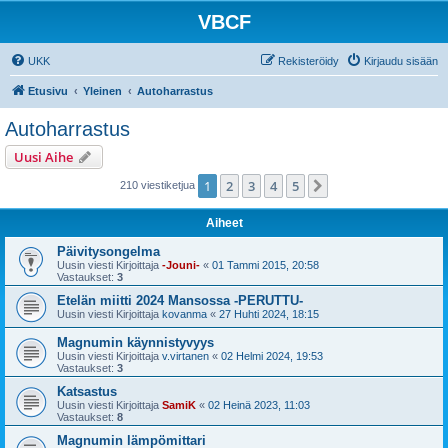
VBCF
UKK
Rekisteröidy
Kirjaudu sisään
Etusivu
Yleinen
Autoharrastus
Autoharrastus
Uusi Aihe
1
2
3
4
5
Seuraava
210 viestiketjua
Aiheet
Päivitysongelma
Uusin viesti Kirjoittaja
-Jouni-
«
01 Tammi 2015, 20:58
Vastaukset:
3
Etelän miitti 2024 Mansossa -PERUTTU-
Uusin viesti Kirjoittaja
kovanma
«
27 Huhti 2024, 18:15
Magnumin käynnistyvyys
Uusin viesti Kirjoittaja
v.virtanen
«
02 Helmi 2024, 19:53
Vastaukset:
3
Katsastus
Uusin viesti Kirjoittaja
SamiK
«
02 Heinä 2023, 11:03
Vastaukset:
8
Magnumin lämpömittari