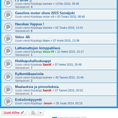
F1 drive :)
Uusin viesti Kirjoittaja
tuomee
«
13 Elo 2015, 09:40
Vastaukset:
4
Gasoline motor show 2015 Seinäjoki
Uusin viesti Kirjoittaja
victor-v8
«
03 Touko 2015, 08:40
Hauskaa Vappua !
Uusin viesti Kirjoittaja
tuomee
«
02 Touko 2015, 14:41
Vastaukset:
6
Velox -66
Uusin viesti Kirjoittaja
Make
«
07 Huhti 2015, 13:38
Lattiamattojen kimppatilaus
Uusin viesti Kirjoittaja
Vaiva-99
«
11 Helmi 2015, 15:17
Vastaukset:
1
Hiekkapuhalluskuappi
Uusin viesti Kirjoittaja
SamiK
«
07 Helmi 2015, 20:46
Vastaukset:
7
Kytkentäkaavioita
Uusin viesti Kirjoittaja
tuomee
«
30 Tammi 2015, 10:40
Vastaukset:
2
Maalauksia ja pinnoituksia.
Uusin viesti Kirjoittaja
SamiK
«
27 Tammi 2015, 20:52
Vastaukset:
1
Entisöintipyyntö
Uusin viesti Kirjoittaja
-Jouni-
«
29 Joulu 2014, 00:15
Uusi Aihe