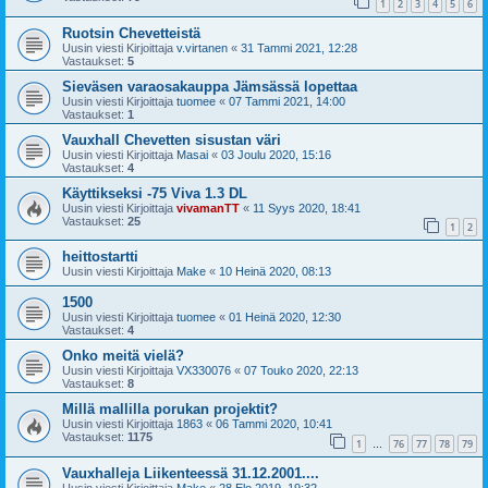
1
2
3
4
5
6
Ruotsin Chevetteistä
Uusin viesti Kirjoittaja
v.virtanen
«
31 Tammi 2021, 12:28
Vastaukset:
5
Sieväsen varaosakauppa Jämsässä lopettaa
Uusin viesti Kirjoittaja
tuomee
«
07 Tammi 2021, 14:00
Vastaukset:
1
Vauxhall Chevetten sisustan väri
Uusin viesti Kirjoittaja
Masai
«
03 Joulu 2020, 15:16
Vastaukset:
4
Käyttikseksi -75 Viva 1.3 DL
Uusin viesti Kirjoittaja
vivamanTT
«
11 Syys 2020, 18:41
Vastaukset:
25
1
2
heittostartti
Uusin viesti Kirjoittaja
Make
«
10 Heinä 2020, 08:13
1500
Uusin viesti Kirjoittaja
tuomee
«
01 Heinä 2020, 12:30
Vastaukset:
4
Onko meitä vielä?
Uusin viesti Kirjoittaja
VX330076
«
07 Touko 2020, 22:13
Vastaukset:
8
Millä mallilla porukan projektit?
Uusin viesti Kirjoittaja
1863
«
06 Tammi 2020, 10:41
Vastaukset:
1175
1
76
77
78
79
…
Vauxhalleja Liikenteessä 31.12.2001....
Uusin viesti Kirjoittaja
Make
«
28 Elo 2019, 19:32