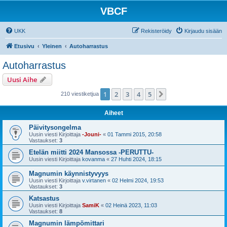
VBCF
UKK
Rekisteröidy
Kirjaudu sisään
Etusivu
Yleinen
Autoharrastus
Autoharrastus
Uusi Aihe
1
2
3
4
5
Seuraava
210 viestiketjua
Aiheet
Päivitysongelma
Uusin viesti Kirjoittaja
-Jouni-
«
01 Tammi 2015, 20:58
Vastaukset:
3
Etelän miitti 2024 Mansossa -PERUTTU-
Uusin viesti Kirjoittaja
kovanma
«
27 Huhti 2024, 18:15
Magnumin käynnistyvyys
Uusin viesti Kirjoittaja
v.virtanen
«
02 Helmi 2024, 19:53
Vastaukset:
3
Katsastus
Uusin viesti Kirjoittaja
SamiK
«
02 Heinä 2023, 11:03
Vastaukset:
8
Magnumin lämpömittari