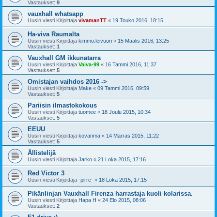
Vastaukset:
9
vauxhall whatsapp
Uusin viesti Kirjoittaja
vivamanTT
«
19 Touko 2016, 18:15
Ha-viva Raumalta
Uusin viesti Kirjoittaja
kimmo.leivuori
«
15 Maalis 2016, 13:25
Vastaukset:
1
Vauxhall GM ikkunatarra
Uusin viesti Kirjoittaja
Vaiva-99
«
16 Tammi 2016, 11:37
Vastaukset:
5
Omistajan vaihdos 2016 ->
Uusin viesti Kirjoittaja
Make
«
09 Tammi 2016, 09:59
Vastaukset:
5
Pariisin ilmastokokous
Uusin viesti Kirjoittaja
tuomee
«
18 Joulu 2015, 10:34
Vastaukset:
5
EEUU
Uusin viesti Kirjoittaja
kovanma
«
14 Marras 2015, 11:22
Vastaukset:
5
Ällistelijä
Uusin viesti Kirjoittaja
Jarko
«
21 Loka 2015, 17:16
Red Victor 3
Uusin viesti Kirjoittaja
-pirre-
«
18 Loka 2015, 17:15
Pikänlinjan Vauxhall Firenza harrastaja kuoli kolarissa.
Uusin viesti Kirjoittaja
Hapa H
«
24 Elo 2015, 08:06
Vastaukset:
2