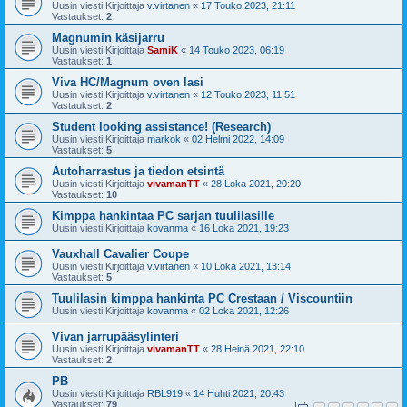
Uusin viesti Kirjoittaja
v.virtanen
«
17 Touko 2023, 21:11
Vastaukset:
2
Magnumin käsijarru
Uusin viesti Kirjoittaja
SamiK
«
14 Touko 2023, 06:19
Vastaukset:
1
Viva HC/Magnum oven lasi
Uusin viesti Kirjoittaja
v.virtanen
«
12 Touko 2023, 11:51
Vastaukset:
2
Student looking assistance! (Research)
Uusin viesti Kirjoittaja
markok
«
02 Helmi 2022, 14:09
Vastaukset:
5
Autoharrastus ja tiedon etsintä
Uusin viesti Kirjoittaja
vivamanTT
«
28 Loka 2021, 20:20
Vastaukset:
10
Kimppa hankintaa PC sarjan tuulilasille
Uusin viesti Kirjoittaja
kovanma
«
16 Loka 2021, 19:23
Vauxhall Cavalier Coupe
Uusin viesti Kirjoittaja
v.virtanen
«
10 Loka 2021, 13:14
Vastaukset:
5
Tuulilasin kimppa hankinta PC Crestaan / Viscountiin
Uusin viesti Kirjoittaja
kovanma
«
02 Loka 2021, 12:26
Vivan jarrupääsylinteri
Uusin viesti Kirjoittaja
vivamanTT
«
28 Heinä 2021, 22:10
Vastaukset:
2
PB
Uusin viesti Kirjoittaja
RBL919
«
14 Huhti 2021, 20:43
Vastaukset:
79