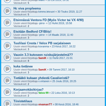
Vastaukset:
5
Hc viva propleema
Uusin viesti Kirjoittaja
kimmo.leivuori
«
30 Touko 2019, 11:27
Vastaukset:
5
Etsinnässä Ventora FD (Myös Victor tai VX 4/90)
Uusin viesti Kirjoittaja
-pirre-
«
12 Huhti 2019, 15:58
Vastaukset:
2
Etsitään Bedford CF/Blitz!
Uusin viesti Kirjoittaja
-pirre-
«
14 Maalis 2018, 11:40
Vastaukset:
3
Tuulilasi Cresta / Velox PB sarjalaiseen
Uusin viesti Kirjoittaja
kovanma
«
23 Kesä 2017, 16:22
Vastaukset:
3
Vauxin 3.3 kutoseen ruiskujärjestelmä??
Uusin viesti Kirjoittaja
SamiK
«
11 Huhti 2017, 21:01
Vastaukset:
8
kuka tietänee
Uusin viesti Kirjoittaja
SamiK
«
09 Tammi 2017, 16:10
Vastaukset:
3
Tietääkö kukaan yhdestä Cavalieristä?
Uusin viesti Kirjoittaja
v.virtanen
«
25 Joulu 2016, 20:25
Vastaukset:
2
Korjaamokäsikirjaa?
Uusin viesti Kirjoittaja
Vaiva-99
«
22 Loka 2016, 10:13
Vastaukset:
2
Tiivistetilaus
Uusin viesti Kirjoittaja
vivamanTT
«
08 Kesä 2016, 18:46