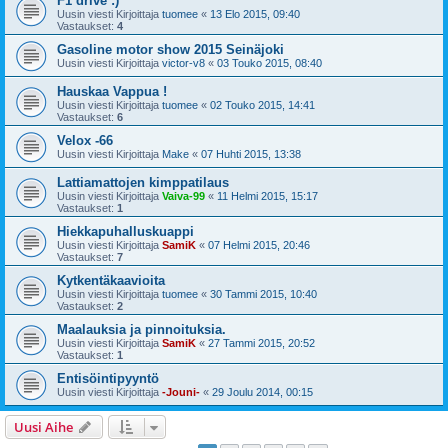
F1 drive :)
Uusin viesti Kirjoittaja
tuomee
«
13 Elo 2015, 09:40
Vastaukset:
4
Gasoline motor show 2015 Seinäjoki
Uusin viesti Kirjoittaja
victor-v8
«
03 Touko 2015, 08:40
Hauskaa Vappua !
Uusin viesti Kirjoittaja
tuomee
«
02 Touko 2015, 14:41
Vastaukset:
6
Velox -66
Uusin viesti Kirjoittaja
Make
«
07 Huhti 2015, 13:38
Lattiamattojen kimppatilaus
Uusin viesti Kirjoittaja
Vaiva-99
«
11 Helmi 2015, 15:17
Vastaukset:
1
Hiekkapuhalluskuappi
Uusin viesti Kirjoittaja
SamiK
«
07 Helmi 2015, 20:46
Vastaukset:
7
Kytkentäkaavioita
Uusin viesti Kirjoittaja
tuomee
«
30 Tammi 2015, 10:40
Vastaukset:
2
Maalauksia ja pinnoituksia.
Uusin viesti Kirjoittaja
SamiK
«
27 Tammi 2015, 20:52
Vastaukset:
1
Entisöintipyyntö
Uusin viesti Kirjoittaja
-Jouni-
«
29 Joulu 2014, 00:15
Uusi Aihe