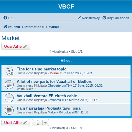
VBCF
UKK
Rekisteröidy
Kirjaudu sisään
Etusivu
International
Market
Market
Uusi Aihe
4 viestiketjua • Sivu
1
/
1
Aiheet
Tips for using market topic
Uusin viesti Kirjoittaja
-Jouni-
«
22 Kesä 2008, 15:03
A lot of new parts for Vauxhall or Bedford
Uusin viesti Kirjoittaja
Chevette vm79
«
17 Syys 2015, 06:31
Vastaukset:
3
Vauxhall Ventora FE clutch cable
Uusin viesti Kirjoittaja
kovanma
«
17 Marras 2007, 19:17
Pa:n harrastaja Puolasta tarvii osia
Uusin viesti Kirjoittaja
Make
«
04 Loka 2007, 11:38
Uusi Aihe
4 viestiketjua • Sivu
1
/
1