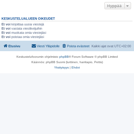
Hyppää
KESKUSTELUALUEEN OIKEUDET
Et voi
kirjoittaa uusia viestejä
Et voi
vastata viestiketjuihin
Et voi
muokata omia viestejäsi
Et voi
poistaa omia viestejäsi
Etusivu
Viesti Ylläpidolle
Poista evästeet
Kaikki ajat ovat
UTC+02:00
Keskustelufoorumin ohjelmisto
phpBB
® Forum Software © phpBB Limited
Käännös: phpBB Suomi (lurttinen, harritapio, Pettis)
Yksityisyys
|
Ehdot