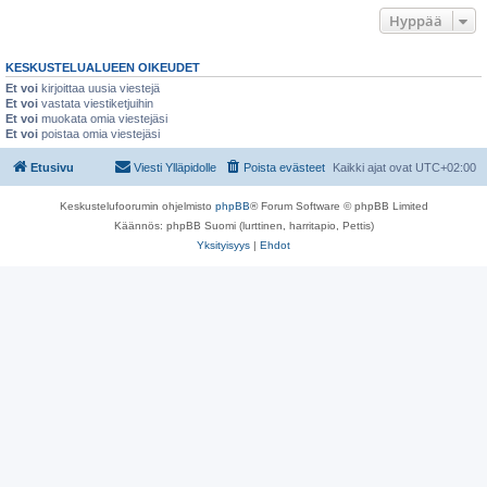
Hyppää
KESKUSTELUALUEEN OIKEUDET
Et voi
kirjoittaa uusia viestejä
Et voi
vastata viestiketjuihin
Et voi
muokata omia viestejäsi
Et voi
poistaa omia viestejäsi
Etusivu
Viesti Ylläpidolle
Poista evästeet
Kaikki ajat ovat
UTC+02:00
Keskustelufoorumin ohjelmisto
phpBB
® Forum Software © phpBB Limited
Käännös: phpBB Suomi (lurttinen, harritapio, Pettis)
Yksityisyys
|
Ehdot