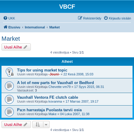
VBCF
UKK
Rekisteröidy
Kirjaudu sisään
Etusivu
International
Market
Market
Uusi Aihe
4 viestiketjua • Sivu
1
/
1
Aiheet
Tips for using market topic
Uusin viesti Kirjoittaja
-Jouni-
«
22 Kesä 2008, 15:03
A lot of new parts for Vauxhall or Bedford
Uusin viesti Kirjoittaja
Chevette vm79
«
17 Syys 2015, 06:31
Vastaukset:
3
Vauxhall Ventora FE clutch cable
Uusin viesti Kirjoittaja
kovanma
«
17 Marras 2007, 19:17
Pa:n harrastaja Puolasta tarvii osia
Uusin viesti Kirjoittaja
Make
«
04 Loka 2007, 11:38
Uusi Aihe
4 viestiketjua • Sivu
1
/
1