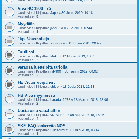
Viva HC 1800 - 75
Uusin viesti Kirjoittaja
Jape
«
30 Joulu 2019, 10:18
Vastaukset:
5
Myydään
Uusin viesti Kirjoittaja
jone63
«
05 Elo 2019, 16:44
Vastaukset:
1
1kpl Vauxhalleja
Uusin viesti Kirjoittaja
v.virtanen
«
13 Heinä 2019, 20:45
Tuulilasi
Uusin viesti Kirjoittaja
Make
«
12 Maalis 2019, 10:03
Vastaukset:
3
varaosa luetteloita tarjolla
Uusin viesti Kirjoittaja
mf-300
«
08 Tammi 2019, 00:02
Vastaukset:
2
FE-Victor ovipahvit
Uusin viesti Kirjoittaja
dbltrbl
«
18 Joulu 2018, 21:33
HB Viva myynnissä
Uusin viesti Kirjoittaja
harada_1972
«
18 Marras 2018, 18:06
Vastaukset:
2
Uusia osia vauxhalliin
Uusin viesti Kirjoittaja
vivaveikko
«
09 Marras 2018, 16:25
Vastaukset:
4
SKF, FAQ laakereita NOS
Uusin viesti Kirjoittaja
Hillosormi
«
06 Loka 2018, 03:14
Vastaukset:
1