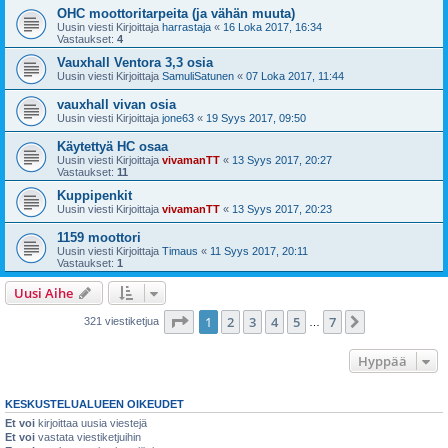
OHC moottoritarpeita (ja vähän muuta)
Uusin viesti Kirjoittaja
harrastaja
«
16 Loka 2017, 16:34
Vastaukset:
4
Vauxhall Ventora 3,3 osia
Uusin viesti Kirjoittaja
SamuliSatunen
«
07 Loka 2017, 11:44
vauxhall vivan osia
Uusin viesti Kirjoittaja
jone63
«
19 Syys 2017, 09:50
Käytettyä HC osaa
Uusin viesti Kirjoittaja
vivamanTT
«
13 Syys 2017, 20:27
Vastaukset:
11
Kuppipenkit
Uusin viesti Kirjoittaja
vivamanTT
«
13 Syys 2017, 20:23
1159 moottori
Uusin viesti Kirjoittaja
Timaus
«
11 Syys 2017, 20:11
Vastaukset:
1
Uusi Aihe
Sivu
1
/
7
1
2
3
4
5
7
Seuraava
321 viestiketjua
…
Hyppää
KESKUSTELUALUEEN OIKEUDET
Et voi
kirjoittaa uusia viestejä
Et voi
vastata viestiketjuihin