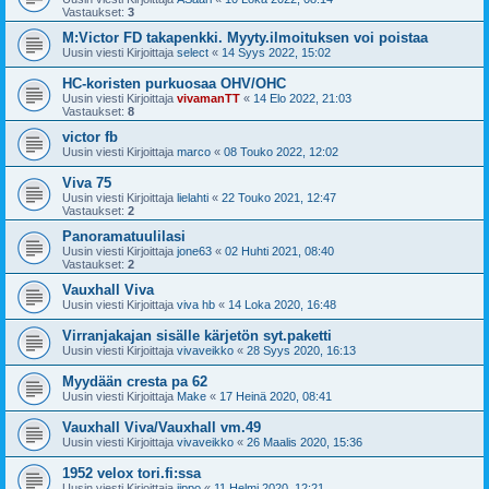
Vastaukset:
3
M:Victor FD takapenkki. Myyty.ilmoituksen voi poistaa
Uusin viesti Kirjoittaja
select
«
14 Syys 2022, 15:02
HC-koristen purkuosaa OHV/OHC
Uusin viesti Kirjoittaja
vivamanTT
«
14 Elo 2022, 21:03
Vastaukset:
8
victor fb
Uusin viesti Kirjoittaja
marco
«
08 Touko 2022, 12:02
Viva 75
Uusin viesti Kirjoittaja
lielahti
«
22 Touko 2021, 12:47
Vastaukset:
2
Panoramatuulilasi
Uusin viesti Kirjoittaja
jone63
«
02 Huhti 2021, 08:40
Vastaukset:
2
Vauxhall Viva
Uusin viesti Kirjoittaja
viva hb
«
14 Loka 2020, 16:48
Virranjakajan sisälle kärjetön syt.paketti
Uusin viesti Kirjoittaja
vivaveikko
«
28 Syys 2020, 16:13
Myydään cresta pa 62
Uusin viesti Kirjoittaja
Make
«
17 Heinä 2020, 08:41
Vauxhall Viva/Vauxhall vm.49
Uusin viesti Kirjoittaja
vivaveikko
«
26 Maalis 2020, 15:36
1952 velox tori.fi:ssa
Uusin viesti Kirjoittaja
iippo
«
11 Helmi 2020, 12:21