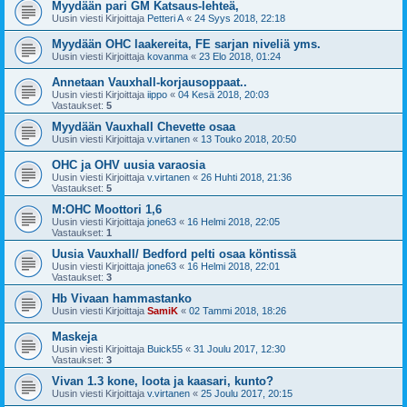
Myydään pari GM Katsaus-lehteä,
Uusin viesti Kirjoittaja
Petteri A
«
24 Syys 2018, 22:18
Myydään OHC laakereita, FE sarjan niveliä yms.
Uusin viesti Kirjoittaja
kovanma
«
23 Elo 2018, 01:24
Annetaan Vauxhall-korjausoppaat..
Uusin viesti Kirjoittaja
iippo
«
04 Kesä 2018, 20:03
Vastaukset:
5
Myydään Vauxhall Chevette osaa
Uusin viesti Kirjoittaja
v.virtanen
«
13 Touko 2018, 20:50
OHC ja OHV uusia varaosia
Uusin viesti Kirjoittaja
v.virtanen
«
26 Huhti 2018, 21:36
Vastaukset:
5
M:OHC Moottori 1,6
Uusin viesti Kirjoittaja
jone63
«
16 Helmi 2018, 22:05
Vastaukset:
1
Uusia Vauxhall/ Bedford pelti osaa köntissä
Uusin viesti Kirjoittaja
jone63
«
16 Helmi 2018, 22:01
Vastaukset:
3
Hb Vivaan hammastanko
Uusin viesti Kirjoittaja
SamiK
«
02 Tammi 2018, 18:26
Maskeja
Uusin viesti Kirjoittaja
Buick55
«
31 Joulu 2017, 12:30
Vastaukset:
3
Vivan 1.3 kone, loota ja kaasari, kunto?
Uusin viesti Kirjoittaja
v.virtanen
«
25 Joulu 2017, 20:15