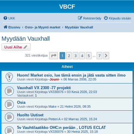
VBCF
UKK
Rekisteröidy
Kirjaudu sisään
Etusivu
Osto- ja Myynti market
Myydään Vauxhall
Myydään Vauxhall
Uusi Aihe
Sivu
1
/
7
1
2
3
4
5
7
Seuraava
321 viestiketjua
…
Aiheet
Huom! Market osio, lue tämä ensin ja jätä vasta sitten ilmo
Uusin viesti Kirjoittaja
-Jouni-
«
06 Marras 2006, 22:05
Vauxhall VX 2300 -77 projekti
Uusin viesti Kirjoittaja
VX330076
«
03 Kesä 2026, 22:03
Vastaukset:
1
Osia
Uusin viesti Kirjoittaja
Make
«
21 Helmi 2026, 08:35
Huolto Uutiset
Uusin viesti Kirjoittaja
Petteri A
«
02 Marras 2025, 15:24
5v Vauhtilaatikko OHC:n perään , LOTUS ECLAT
Uusin viesti Kirjoittaja
VX330076
«
30 Heinä 2025, 15:18