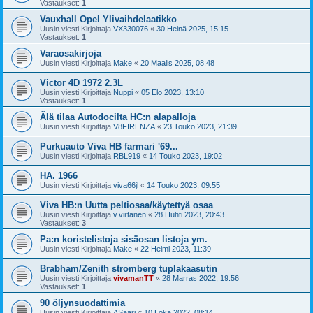
Vastaukset:
1
Vauxhall Opel Ylivaihdelaatikko
Uusin viesti Kirjoittaja
VX330076
«
30 Heinä 2025, 15:15
Vastaukset:
1
Varaosakirjoja
Uusin viesti Kirjoittaja
Make
«
20 Maalis 2025, 08:48
Victor 4D 1972 2.3L
Uusin viesti Kirjoittaja
Nuppi
«
05 Elo 2023, 13:10
Vastaukset:
1
Älä tilaa Autodocilta HC:n alapalloja
Uusin viesti Kirjoittaja
V8FIRENZA
«
23 Touko 2023, 21:39
Purkuauto Viva HB farmari '69...
Uusin viesti Kirjoittaja
RBL919
«
14 Touko 2023, 19:02
HA. 1966
Uusin viesti Kirjoittaja
viva66jl
«
14 Touko 2023, 09:55
Viva HB:n Uutta peltiosaa/käytettyä osaa
Uusin viesti Kirjoittaja
v.virtanen
«
28 Huhti 2023, 20:43
Vastaukset:
3
Pa:n koristelistoja sisäosan listoja ym.
Uusin viesti Kirjoittaja
Make
«
22 Helmi 2023, 11:39
Brabham/Zenith stromberg tuplakaasutin
Uusin viesti Kirjoittaja
vivamanTT
«
28 Marras 2022, 19:56
Vastaukset:
1
90 öljynsuodattimia
Uusin viesti Kirjoittaja
ASaari
«
10 Loka 2022, 08:14