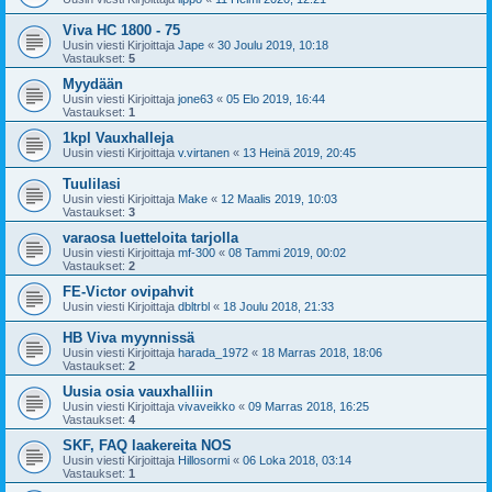
Viva HC 1800 - 75
Uusin viesti Kirjoittaja
Jape
«
30 Joulu 2019, 10:18
Vastaukset:
5
Myydään
Uusin viesti Kirjoittaja
jone63
«
05 Elo 2019, 16:44
Vastaukset:
1
1kpl Vauxhalleja
Uusin viesti Kirjoittaja
v.virtanen
«
13 Heinä 2019, 20:45
Tuulilasi
Uusin viesti Kirjoittaja
Make
«
12 Maalis 2019, 10:03
Vastaukset:
3
varaosa luetteloita tarjolla
Uusin viesti Kirjoittaja
mf-300
«
08 Tammi 2019, 00:02
Vastaukset:
2
FE-Victor ovipahvit
Uusin viesti Kirjoittaja
dbltrbl
«
18 Joulu 2018, 21:33
HB Viva myynnissä
Uusin viesti Kirjoittaja
harada_1972
«
18 Marras 2018, 18:06
Vastaukset:
2
Uusia osia vauxhalliin
Uusin viesti Kirjoittaja
vivaveikko
«
09 Marras 2018, 16:25
Vastaukset:
4
SKF, FAQ laakereita NOS
Uusin viesti Kirjoittaja
Hillosormi
«
06 Loka 2018, 03:14
Vastaukset:
1