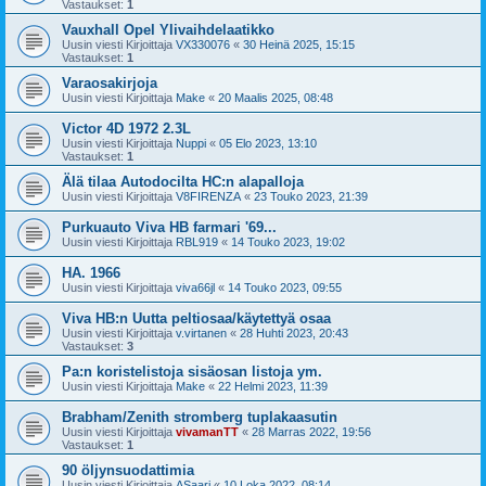
Vastaukset:
1
Vauxhall Opel Ylivaihdelaatikko
Uusin viesti Kirjoittaja
VX330076
«
30 Heinä 2025, 15:15
Vastaukset:
1
Varaosakirjoja
Uusin viesti Kirjoittaja
Make
«
20 Maalis 2025, 08:48
Victor 4D 1972 2.3L
Uusin viesti Kirjoittaja
Nuppi
«
05 Elo 2023, 13:10
Vastaukset:
1
Älä tilaa Autodocilta HC:n alapalloja
Uusin viesti Kirjoittaja
V8FIRENZA
«
23 Touko 2023, 21:39
Purkuauto Viva HB farmari '69...
Uusin viesti Kirjoittaja
RBL919
«
14 Touko 2023, 19:02
HA. 1966
Uusin viesti Kirjoittaja
viva66jl
«
14 Touko 2023, 09:55
Viva HB:n Uutta peltiosaa/käytettyä osaa
Uusin viesti Kirjoittaja
v.virtanen
«
28 Huhti 2023, 20:43
Vastaukset:
3
Pa:n koristelistoja sisäosan listoja ym.
Uusin viesti Kirjoittaja
Make
«
22 Helmi 2023, 11:39
Brabham/Zenith stromberg tuplakaasutin
Uusin viesti Kirjoittaja
vivamanTT
«
28 Marras 2022, 19:56
Vastaukset:
1
90 öljynsuodattimia
Uusin viesti Kirjoittaja
ASaari
«
10 Loka 2022, 08:14