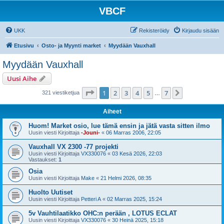
VBCF
UKK
Rekisteröidy
Kirjaudu sisään
Etusivu
Osto- ja Myynti market
Myydään Vauxhall
Myydään Vauxhall
Uusi Aihe
Sivu
1
/
7
1
2
3
4
5
7
Seuraava
321 viestiketjua
…
Aiheet
Huom! Market osio, lue tämä ensin ja jätä vasta sitten ilmo
Uusin viesti Kirjoittaja
-Jouni-
«
06 Marras 2006, 22:05
Vauxhall VX 2300 -77 projekti
Uusin viesti Kirjoittaja
VX330076
«
03 Kesä 2026, 22:03
Vastaukset:
1
Osia
Uusin viesti Kirjoittaja
Make
«
21 Helmi 2026, 08:35
Huolto Uutiset
Uusin viesti Kirjoittaja
Petteri A
«
02 Marras 2025, 15:24
5v Vauhtilaatikko OHC:n perään , LOTUS ECLAT
Uusin viesti Kirjoittaja
VX330076
«
30 Heinä 2025, 15:18