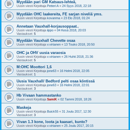
Myydään pari GM Katsaus-lehteä,
Uusin viesti Kirjoittaja
Petteri A
«
24 Syys 2018, 22:18
Myydään OHC laakereita, FE sarjan niveliä yms.
Uusin viesti Kirjoittaja
kovanma
«
23 Elo 2018, 01:24
Annetaan Vauxhall-korjausoppaat..
Uusin viesti Kirjoittaja
iippo
«
04 Kesä 2018, 20:03
Vastaukset:
5
Myydään Vauxhall Chevette osaa
Uusin viesti Kirjoittaja
v.virtanen
«
13 Touko 2018, 20:50
OHC ja OHV uusia varaosia
Uusin viesti Kirjoittaja
v.virtanen
«
26 Huhti 2018, 21:36
Vastaukset:
5
M:OHC Moottori 1,6
Uusin viesti Kirjoittaja
jone63
«
16 Helmi 2018, 22:05
Vastaukset:
1
Uusia Vauxhall/ Bedford pelti osaa köntissä
Uusin viesti Kirjoittaja
jone63
«
16 Helmi 2018, 22:01
Vastaukset:
3
Hb Vivaan hammastanko
Uusin viesti Kirjoittaja
SamiK
«
02 Tammi 2018, 18:26
Maskeja
Uusin viesti Kirjoittaja
Buick55
«
31 Joulu 2017, 12:30
Vastaukset:
3
Vivan 1.3 kone, loota ja kaasari, kunto?
Uusin viesti Kirjoittaja
v.virtanen
«
25 Joulu 2017, 20:15