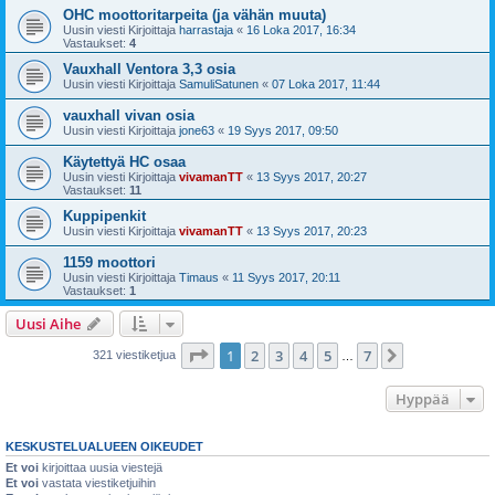
OHC moottoritarpeita (ja vähän muuta)
Uusin viesti Kirjoittaja
harrastaja
«
16 Loka 2017, 16:34
Vastaukset:
4
Vauxhall Ventora 3,3 osia
Uusin viesti Kirjoittaja
SamuliSatunen
«
07 Loka 2017, 11:44
vauxhall vivan osia
Uusin viesti Kirjoittaja
jone63
«
19 Syys 2017, 09:50
Käytettyä HC osaa
Uusin viesti Kirjoittaja
vivamanTT
«
13 Syys 2017, 20:27
Vastaukset:
11
Kuppipenkit
Uusin viesti Kirjoittaja
vivamanTT
«
13 Syys 2017, 20:23
1159 moottori
Uusin viesti Kirjoittaja
Timaus
«
11 Syys 2017, 20:11
Vastaukset:
1
Uusi Aihe
Sivu
1
/
7
1
2
3
4
5
7
Seuraava
321 viestiketjua
…
Hyppää
KESKUSTELUALUEEN OIKEUDET
Et voi
kirjoittaa uusia viestejä
Et voi
vastata viestiketjuihin