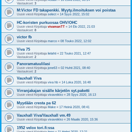
Vastaukset:
3
M:Victor FD takapenkki. Myyty.ilmoituksen voi poistaa
Uusin viesti Kirjoittaja
select
«
14 Syys 2022, 15:02
HC-koristen purkuosaa OHV/OHC
Uusin viesti Kirjoittaja
vivamanTT
«
14 Elo 2022, 21:03
Vastaukset:
8
victor fb
Uusin viesti Kirjoittaja
marco
«
08 Touko 2022, 12:02
Viva 75
Uusin viesti Kirjoittaja
lielahti
«
22 Touko 2021, 12:47
Vastaukset:
2
Panoramatuulilasi
Uusin viesti Kirjoittaja
jone63
«
02 Huhti 2021, 08:40
Vastaukset:
2
Vauxhall Viva
Uusin viesti Kirjoittaja
viva hb
«
14 Loka 2020, 16:48
Virranjakajan sisälle kärjetön syt.paketti
Uusin viesti Kirjoittaja
vivaveikko
«
28 Syys 2020, 16:13
Myydään cresta pa 62
Uusin viesti Kirjoittaja
Make
«
17 Heinä 2020, 08:41
Vauxhall Viva/Vauxhall vm.49
Uusin viesti Kirjoittaja
vivaveikko
«
26 Maalis 2020, 15:36
1952 velox tori.fi:ssa
Uusin viesti Kirjoittaja
iippo
«
11 Helmi 2020, 12:21