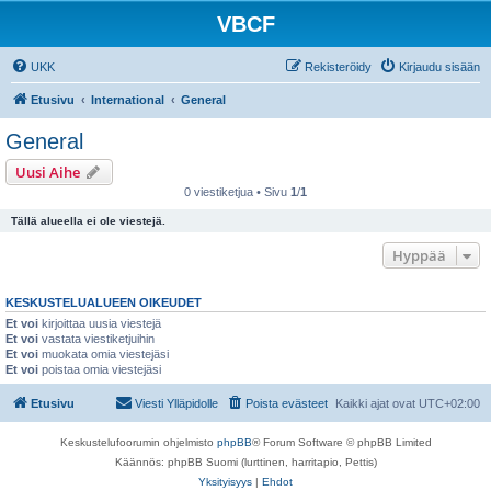
VBCF
UKK
Rekisteröidy
Kirjaudu sisään
Etusivu
International
General
General
Uusi Aihe
0 viestiketjua • Sivu
1
/
1
Tällä alueella ei ole viestejä.
Hyppää
KESKUSTELUALUEEN OIKEUDET
Et voi
kirjoittaa uusia viestejä
Et voi
vastata viestiketjuihin
Et voi
muokata omia viestejäsi
Et voi
poistaa omia viestejäsi
Etusivu
Viesti Ylläpidolle
Poista evästeet
Kaikki ajat ovat
UTC+02:00
Keskustelufoorumin ohjelmisto
phpBB
® Forum Software © phpBB Limited
Käännös: phpBB Suomi (lurttinen, harritapio, Pettis)
Yksityisyys
|
Ehdot