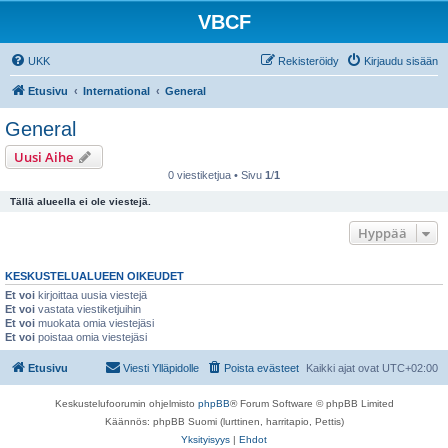
VBCF
UKK
Rekisteröidy
Kirjaudu sisään
Etusivu
International
General
General
Uusi Aihe
0 viestiketjua • Sivu
1
/
1
Tällä alueella ei ole viestejä.
Hyppää
KESKUSTELUALUEEN OIKEUDET
Et voi
kirjoittaa uusia viestejä
Et voi
vastata viestiketjuihin
Et voi
muokata omia viestejäsi
Et voi
poistaa omia viestejäsi
Etusivu
Viesti Ylläpidolle
Poista evästeet
Kaikki ajat ovat
UTC+02:00
Keskustelufoorumin ohjelmisto
phpBB
® Forum Software © phpBB Limited
Käännös: phpBB Suomi (lurttinen, harritapio, Pettis)
Yksityisyys
|
Ehdot