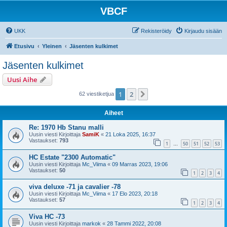
VBCF
UKK
Rekisteröidy
Kirjaudu sisään
Etusivu
Yleinen
Jäsenten kulkimet
Jäsenten kulkimet
Uusi Aihe
1
2
Seuraava
62 viestiketjua
Aiheet
Re: 1970 Hb Stanu malli
Uusin viesti Kirjoittaja
SamiK
«
21 Loka 2025, 16:37
Vastaukset:
793
1
50
51
52
53
…
HC Estate "2300 Automatic"
Uusin viesti Kirjoittaja
Mc_Viima
«
09 Marras 2023, 19:06
Vastaukset:
50
1
2
3
4
viva deluxe -71 ja cavalier -78
Uusin viesti Kirjoittaja
Mc_Viima
«
17 Elo 2023, 20:18
Vastaukset:
57
1
2
3
4
Viva HC -73
Uusin viesti Kirjoittaja
markok
«
28 Tammi 2022, 20:08