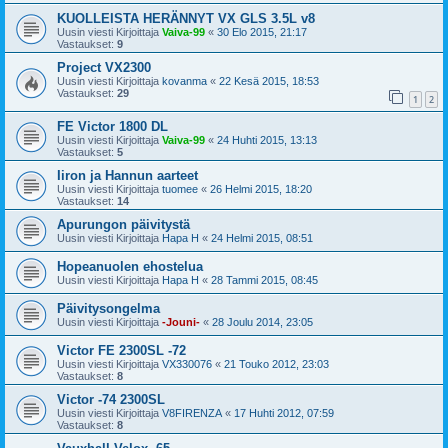
KUOLLEISTA HERÄNNYT VX GLS 3.5L v8
Uusin viesti Kirjoittaja
Vaiva-99
«
30 Elo 2015, 21:17
Vastaukset:
9
Project VX2300
Uusin viesti Kirjoittaja
kovanma
«
22 Kesä 2015, 18:53
Vastaukset:
29
1
2
FE Victor 1800 DL
Uusin viesti Kirjoittaja
Vaiva-99
«
24 Huhti 2015, 13:13
Vastaukset:
5
Iiron ja Hannun aarteet
Uusin viesti Kirjoittaja
tuomee
«
26 Helmi 2015, 18:20
Vastaukset:
14
Apurungon päivitystä
Uusin viesti Kirjoittaja
Hapa H
«
24 Helmi 2015, 08:51
Hopeanuolen ehostelua
Uusin viesti Kirjoittaja
Hapa H
«
28 Tammi 2015, 08:45
Päivitysongelma
Uusin viesti Kirjoittaja
-Jouni-
«
28 Joulu 2014, 23:05
Victor FE 2300SL -72
Uusin viesti Kirjoittaja
VX330076
«
21 Touko 2012, 23:03
Vastaukset:
8
Victor -74 2300SL
Uusin viesti Kirjoittaja
V8FIRENZA
«
17 Huhti 2012, 07:59
Vastaukset:
8