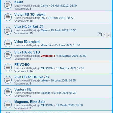
Kääk!
Uusin viesti Kirjoittaja
Jarko
«
09 Helmi 2010, 16:40
Vastaukset:
2
Victor FB ´63 rojekti
Uusin viesti Kirjoittaja
Ipa
«
07 Helmi 2010, 20:27
Vastaukset:
10
Viva HC 2d Std -72
Uusin viesti Kirjoittaja
Make
«
19 Joulu 2009, 18:50
Vastaukset:
15
1
2
Velox 52 projekti
Uusin viesti Kirjoittaja
Velox-54
«
05 Joulu 2009, 15:00
Viva HA -66 STD
Uusin viesti Kirjoittaja
vivamanTT
«
26 Marras 2009, 21:09
Vastaukset:
4
FE VX490
Uusin viesti Kirjoittaja
MIKAVON
«
13 Marras 2009, 17:16
Vastaukset:
14
Viva HC 4d Deluxe -73
Uusin viesti Kirjoittaja
telwin
«
20 Loka 2009, 16:55
Vastaukset:
5
Ventora FE
Uusin viesti Kirjoittaja
Tsledge
«
01 Elo 2009, 08:32
Vastaukset:
5
Magnum, Eino Salo
Uusin viesti Kirjoittaja
MIKAVON
«
11 Maalis 2009, 05:58
Vastaukset:
3