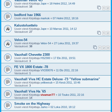
Vauxhall Velox -65
Uusin viesti Kirjoittaja
Jape
«
18 Helmi 2012, 14:49
Vastaukset:
16
1
2
bedford hav 1966
Uusin viesti Kirjoittaja
markok
«
07 Helmi 2012, 18:16
Kalustoluettelo
Uusin viesti Kirjoittaja
Jape
«
10 Marras 2011, 14:12
Vastaukset:
27
1
2
Velox-54
Uusin viesti Kirjoittaja
Velox-54
«
27 Loka 2011, 19:37
Vastaukset:
38
1
2
3
Vauxhall Chevette 2300
Uusin viesti Kirjoittaja
HS2300
«
17 Elo 2011, 19:51
Vastaukset:
3
FE VX 1800 Estate -78
Uusin viesti Kirjoittaja
VX330076
«
11 Elo 2011, 22:16
Vastaukset:
1
Vauxhall Viva HC Estate Deluxe -73 "Yellow submarine"
Uusin viesti Kirjoittaja
yellowsub
«
15 Kesä 2011, 10:46
Vastaukset:
3
Vauxhall Viva Ha ´65
Uusin viesti Kirjoittaja
vivamanTT
«
10 Touko 2011, 22:16
Vastaukset:
14
Smoke on the Highway
Uusin viesti Kirjoittaja
Jarko
«
02 Loka 2010, 18:12