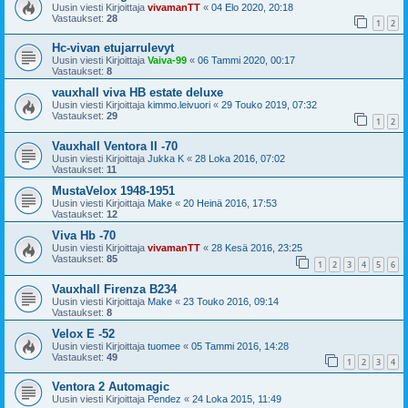
Uusin viesti Kirjoittaja
vivamanTT
«
04 Elo 2020, 20:18
Vastaukset:
28
1
2
Hc-vivan etujarrulevyt
Uusin viesti Kirjoittaja
Vaiva-99
«
06 Tammi 2020, 00:17
Vastaukset:
8
vauxhall viva HB estate deluxe
Uusin viesti Kirjoittaja
kimmo.leivuori
«
29 Touko 2019, 07:32
Vastaukset:
29
1
2
Vauxhall Ventora II -70
Uusin viesti Kirjoittaja
Jukka K
«
28 Loka 2016, 07:02
Vastaukset:
11
MustaVelox 1948-1951
Uusin viesti Kirjoittaja
Make
«
20 Heinä 2016, 17:53
Vastaukset:
12
Viva Hb -70
Uusin viesti Kirjoittaja
vivamanTT
«
28 Kesä 2016, 23:25
Vastaukset:
85
1
2
3
4
5
6
Vauxhall Firenza B234
Uusin viesti Kirjoittaja
Make
«
23 Touko 2016, 09:14
Vastaukset:
8
Velox E -52
Uusin viesti Kirjoittaja
tuomee
«
05 Tammi 2016, 14:28
Vastaukset:
49
1
2
3
4
Ventora 2 Automagic
Uusin viesti Kirjoittaja
Pendez
«
24 Loka 2015, 11:49