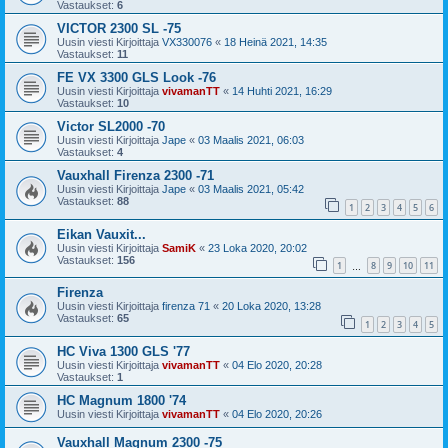
Vastaukset:
6
VICTOR 2300 SL -75
Uusin viesti Kirjoittaja
VX330076
«
18 Heinä 2021, 14:35
Vastaukset:
11
FE VX 3300 GLS Look -76
Uusin viesti Kirjoittaja
vivamanTT
«
14 Huhti 2021, 16:29
Vastaukset:
10
Victor SL2000 -70
Uusin viesti Kirjoittaja
Jape
«
03 Maalis 2021, 06:03
Vastaukset:
4
Vauxhall Firenza 2300 -71
Uusin viesti Kirjoittaja
Jape
«
03 Maalis 2021, 05:42
Vastaukset:
88
1
2
3
4
5
6
Eikan Vauxit...
Uusin viesti Kirjoittaja
SamiK
«
23 Loka 2020, 20:02
Vastaukset:
156
1
8
9
10
11
…
Firenza
Uusin viesti Kirjoittaja
firenza 71
«
20 Loka 2020, 13:28
Vastaukset:
65
1
2
3
4
5
HC Viva 1300 GLS '77
Uusin viesti Kirjoittaja
vivamanTT
«
04 Elo 2020, 20:28
Vastaukset:
1
HC Magnum 1800 '74
Uusin viesti Kirjoittaja
vivamanTT
«
04 Elo 2020, 20:26
Vauxhall Magnum 2300 -75