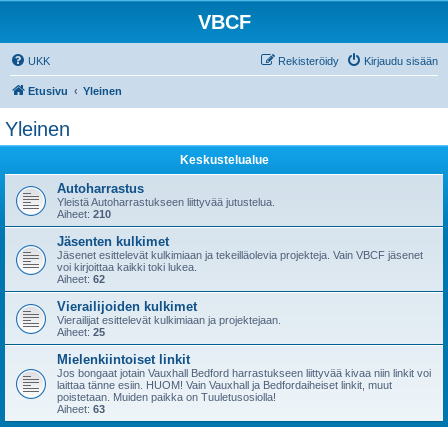
VBCF
UKK
Rekisteröidy
Kirjaudu sisään
Etusivu
Yleinen
Yleinen
Keskustelualue
Autoharrastus
Yleistä Autoharrastukseen liittyvää jutustelua.
Aiheet:
210
Jäsenten kulkimet
Jäsenet esittelevät kulkimiaan ja tekeilläolevia projekteja. Vain VBCF jäsenet
voi kirjoittaa kaikki toki lukea.
Aiheet:
62
Vierailijoiden kulkimet
Vierailijat esittelevät kulkimiaan ja projektejaan.
Aiheet:
25
Mielenkiintoiset linkit
Jos bongaat jotain Vauxhall Bedford harrastukseen liittyvää kivaa niin linkit voi
laittaa tänne esiin. HUOM! Vain Vauxhall ja Bedfordaiheiset linkit, muut
poistetaan. Muiden paikka on Tuuletusosiolla!
Aiheet:
63