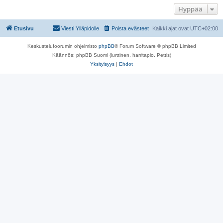
Hyppää
Etusivu
Viesti Ylläpidolle
Poista evästeet
Kaikki ajat ovat
UTC+02:00
Keskustelufoorumin ohjelmisto
phpBB
® Forum Software © phpBB Limited
Käännös: phpBB Suomi (lurttinen, harritapio, Pettis)
Yksityisyys
|
Ehdot