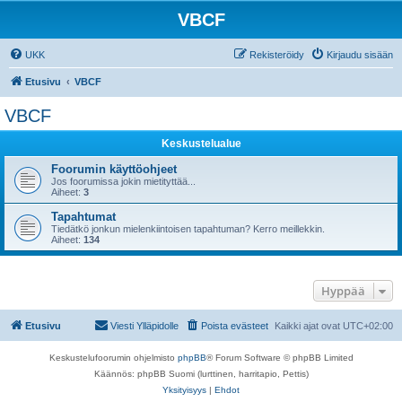
VBCF
UKK
Rekisteröidy
Kirjaudu sisään
Etusivu
VBCF
VBCF
Keskustelualue
Foorumin käyttöohjeet
Jos foorumissa jokin mietityttää...
Aiheet:
3
Tapahtumat
Tiedätkö jonkun mielenkiintoisen tapahtuman? Kerro meillekkin.
Aiheet:
134
Hyppää
Etusivu
Viesti Ylläpidolle
Poista evästeet
Kaikki ajat ovat
UTC+02:00
Keskustelufoorumin ohjelmisto
phpBB
® Forum Software © phpBB Limited
Käännös: phpBB Suomi (lurttinen, harritapio, Pettis)
Yksityisyys
|
Ehdot