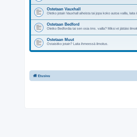
Ostetaan Vauxhall
Oletko jotain Vauxhall aiheista tai jopa koko autoa vailla, laita 
Ostetaan Bedford
Oletko Bedfordia tai sen osia tms. vailla? Miksi et jättäisi ilmoi
Ostetaan Muut
Ostaisitko jotain? Laita ihmeessä ilmoitus.
Etusivu