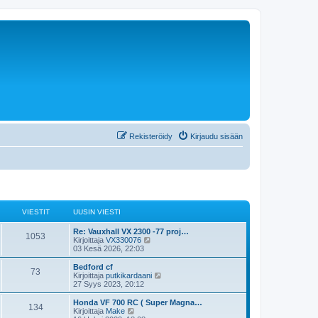
Rekisteröidy
Kirjaudu sisään
VIESTIT
UUSIN VIESTI
U
Re: Vauxhall VX 2300 -77 proj…
V
1053
u
N
Kirjoittaja
VX330076
s
ä
03 Kesä 2026, 22:03
i
i
y
n
t
U
Bedford cf
V
73
e
v
ä
u
N
Kirjoittaja
putkikardaani
i
u
s
ä
27 Syys 2023, 20:12
i
s
e
u
i
y
s
s
n
t
U
Honda VF 700 RC ( Super Magna…
V
134
e
t
i
t
v
ä
u
N
Kirjoittaja
Make
i
n
i
u