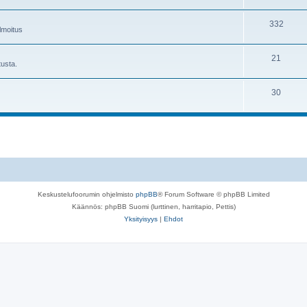
i
e
t
A
332
h
e
ilmoitus
i
e
t
A
21
h
e
tusta.
i
e
t
A
30
h
e
i
e
t
h
e
e
t
e
t
Keskustelufoorumin ohjelmisto
phpBB
® Forum Software © phpBB Limited
Käännös: phpBB Suomi (lurttinen, harritapio, Pettis)
Yksityisyys
|
Ehdot