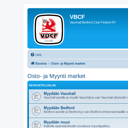
VBCF
Vauxhall Bedford Club Finland RY
UKK
Etusivu
Osto- ja Myynti market
Osto- ja Myynti market
KESKUSTELUALUE
Myydään Vauxhall
Vauxhall autoille ja muulle Vauxhall ja vain Vauxhall aiheiselle 
Myydään Bedford
Bedford autoille ja Bedford ja vain Bedford oheismateriaalill
Myydään muut
Kaikelle epämääräiselle soveltuva myyntipaikka.