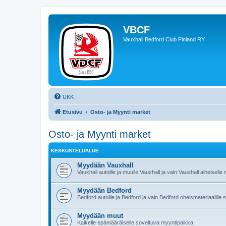
VBCF
Vauxhall Bedford Club Finland RY
UKK
Etusivu
Osto- ja Myynti market
Osto- ja Myynti market
KESKUSTELUALUE
Myydään Vauxhall
Vauxhall autoille ja muulle Vauxhall ja vain Vauxhall aiheiselle 
Myydään Bedford
Bedford autoille ja Bedford ja vain Bedford oheismateriaalill
Myydään muut
Kaikelle epämääräiselle soveltuva myyntipaikka.