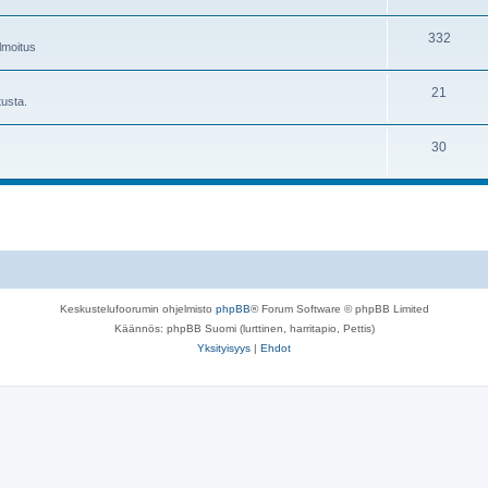
i
e
t
A
332
h
e
ilmoitus
i
e
t
A
21
h
e
tusta.
i
e
t
A
30
h
e
i
e
t
h
e
e
t
e
t
Keskustelufoorumin ohjelmisto
phpBB
® Forum Software © phpBB Limited
Käännös: phpBB Suomi (lurttinen, harritapio, Pettis)
Yksityisyys
|
Ehdot