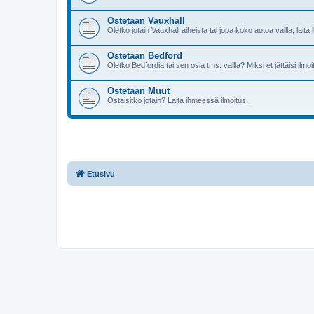
Ostetaan Vauxhall
Oletko jotain Vauxhall aiheista tai jopa koko autoa vailla, laita 
Ostetaan Bedford
Oletko Bedfordia tai sen osia tms. vailla? Miksi et jättäisi ilmoi
Ostetaan Muut
Ostaisitko jotain? Laita ihmeessä ilmoitus.
Etusivu