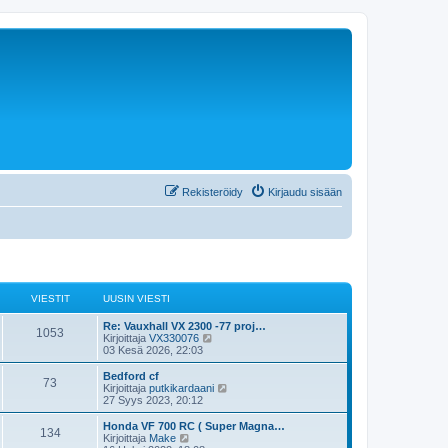
Rekisteröidy
Kirjaudu sisään
VIESTIT
UUSIN VIESTI
U
Re: Vauxhall VX 2300 -77 proj…
V
1053
u
N
Kirjoittaja
VX330076
s
ä
03 Kesä 2026, 22:03
i
i
y
n
t
U
Bedford cf
V
73
e
v
ä
u
N
Kirjoittaja
putkikardaani
i
u
s
ä
27 Syys 2023, 20:12
i
s
e
u
i
y
s
s
n
t
U
Honda VF 700 RC ( Super Magna…
V
134
e
t
i
t
v
ä
u
N
Kirjoittaja
Make
i
n
i
u