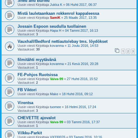
Shed and Buried
Uusin viesti Kirjoittaja
Jukka K
«
06 Huhti 2017, 06:37
Mistä lauletaankaan rokkenrol kappaleessa
Uusin viesti Kirjoittaja
SamiK
«
25 Maalis 2017, 13:35
Jossain Espoon seudulla tuollainen
Uusin viesti Kirjoittaja
Hapa H
«
04 Tammi 2017, 16:13
Vastaukset:
3
Vauxhall/Bedford nettiauto/ebay tms. löydökset
Uusin viesti Kirjoittaja
kovanma
«
11 Joulu 2016, 14:53
Vastaukset:
30
1
2
3
filmitähti myytävänä
Uusin viesti Kirjoittaja
kovanma
«
21 Kesä 2016, 20:28
Vastaukset:
1
FE-Pohjos Ruotsissa
Uusin viesti Kirjoittaja
Vaiva-99
«
27 Huhti 2016, 15:52
Vastaukset:
2
FB Viktori
Uusin viesti Kirjoittaja
Make
«
18 Huhti 2016, 09:12
Virentsa
Uusin viesti Kirjoittaja
tuomee
«
16 Helmi 2016, 17:24
Vastaukset:
3
CHEVETTE ajovalot
Uusin viesti Kirjoittaja
Vaiva-99
«
03 Tammi 2016, 17:37
Vastaukset:
1
Vilkku-Parkit
Uusin viesti Kirjoittaja
VX330076
«
03 Tammi 2016, 10:16