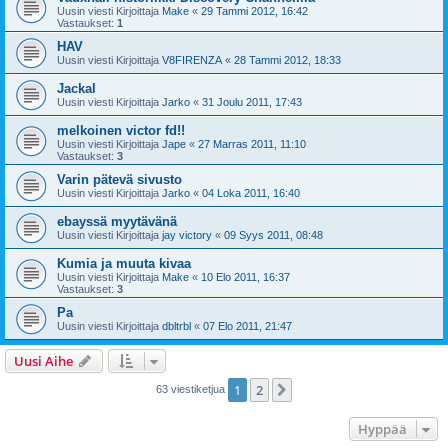
Uusin viesti Kirjoittaja
Make
«
29 Tammi 2012, 16:42
Vastaukset:
1
HAV
Uusin viesti Kirjoittaja
V8FIRENZA
«
28 Tammi 2012, 18:33
Jackal
Uusin viesti Kirjoittaja
Jarko
«
31 Joulu 2011, 17:43
melkoinen victor fd!!
Uusin viesti Kirjoittaja
Jape
«
27 Marras 2011, 11:10
Vastaukset:
3
Varin pätevä sivusto
Uusin viesti Kirjoittaja
Jarko
«
04 Loka 2011, 16:40
ebayssä myytävänä
Uusin viesti Kirjoittaja
jay victory
«
09 Syys 2011, 08:48
Kumia ja muuta kivaa
Uusin viesti Kirjoittaja
Make
«
10 Elo 2011, 16:37
Vastaukset:
3
Pa
Uusin viesti Kirjoittaja
dbltrbl
«
07 Elo 2011, 21:47
Uusi Aihe
1
2
Seuraava
63 viestiketjua
Hyppää