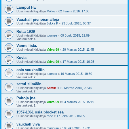
Lamput FE
Uusin viesti Kirjoittaja
Mikko
«
02 Tammi 2016, 17:08
Vauxhall pienoismalleja
Uusin viesti Kirjoittaja
Jukka K
«
23 Joulu 2015, 08:37
Rotta 1939
Uusin viesti Kirjoittaja
tuomee
«
09 Joulu 2015, 19:09
Vastaukset:
4
Vanne lista.
Uusin viesti Kirjoittaja
Vaiva-99
«
29 Marras 2015, 11:45
Kuvia
Uusin viesti Kirjoittaja
Vaiva-99
«
17 Marras 2015, 16:25
osia vauxhalliin
Uusin viesti Kirjoittaja
tuomee
«
16 Marras 2015, 19:50
Vastaukset:
7
sattui silmään..
Uusin viesti Kirjoittaja
SamiK
«
10 Marras 2015, 20:33
Vastaukset:
2
Paitoja jne.
Uusin viesti Kirjoittaja
Vaiva-99
«
04 Marras 2015, 15:19
Vastaukset:
1
1957-1961 osia blocketissa
Uusin viesti Kirjoittaja
rane
«
17 Loka 2015, 06:05
vauxhall viva
Uusin viesti Kirjoittaja
magnum
«
10 Loka 2015, 19:31