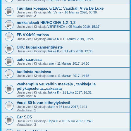
Uusin viesti Kirjoittaja
RBL919
«
20 Heinä 2021, 13:00
Tuulilasi koeajaa, 6/1971: Vauxhall Viva De Luxe
Uusin viesti Kirjoittaja
Mc_Viima
«
16 Marras 2020, 08:39
Vastaukset:
2
nokka akseli HB/HC OHV 1,2- 1,3
Uusin viesti Kirjoittaja
V8FIRENZA
«
05 Maalis 2019, 15:17
FB VX4/90 torissa
Uusin viesti Kirjoittaja
Jukka K
«
11 Tammi 2019, 07:24
OHC kuparikannentiiviste
Uusin viesti Kirjoittaja
Jukka K
«
01 Helmi 2018, 12:36
auto saaressa
Uusin viesti Kirjoittaja
rane
«
11 Marras 2017, 14:20
tuollaista ruotsissa
Uusin viesti Kirjoittaja
rane
«
11 Marras 2017, 14:15
vanhempiin vauxeihin maskeja , tankkeja ja
pölykapseleita...saksasta
Uusin viesti Kirjoittaja
Jukka K
«
21 Loka 2017, 16:31
Vastaukset:
6
Vauxi 80 luvun kiihdytyksissä
Uusin viesti Kirjoittaja
Make
«
16 Loka 2017, 11:11
Vastaukset:
1
Car SOS
Uusin viesti Kirjoittaja
Hapa H
«
10 Touko 2017, 07:43
Vastaukset:
3