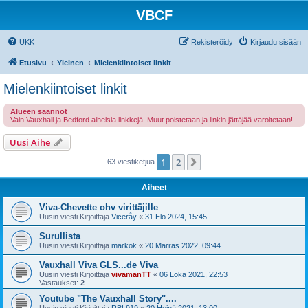
VBCF
UKK
Rekisteröidy
Kirjaudu sisään
Etusivu
Yleinen
Mielenkiintoiset linkit
Mielenkiintoiset linkit
Alueen säännöt
Vain Vauxhall ja Bedford aiheisia linkkejä. Muut poistetaan ja linkin jättäjää varoitetaan!
Uusi Aihe
1
2
Seuraava
63 viestiketjua
Aiheet
Viva-Chevette ohv virittäjille
Uusin viesti Kirjoittaja
Viceråy
«
31 Elo 2024, 15:45
Surullista
Uusin viesti Kirjoittaja
markok
«
20 Marras 2022, 09:44
Vauxhall Viva GLS...de Viva
Uusin viesti Kirjoittaja
vivamanTT
«
06 Loka 2021, 22:53
Vastaukset:
2
Youtube "The Vauxhall Story"....