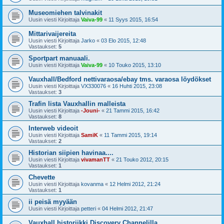
Museomiehen talvinakit
Uusin viesti Kirjoittaja
Vaiva-99
«
11 Syys 2015, 16:54
Mittarivaijereita
Uusin viesti Kirjoittaja
Jarko
«
03 Elo 2015, 12:48
Vastaukset:
5
Sportpart manuaali.
Uusin viesti Kirjoittaja
Vaiva-99
«
10 Touko 2015, 13:10
Vauxhall/Bedford nettivaraosa/ebay tms. varaosa löydökset
Uusin viesti Kirjoittaja
VX330076
«
16 Huhti 2015, 23:08
Vastaukset:
3
Trafin lista Vauxhallin malleista
Uusin viesti Kirjoittaja
-Jouni-
«
21 Tammi 2015, 16:42
Vastaukset:
8
Interweb videoit
Uusin viesti Kirjoittaja
SamiK
«
11 Tammi 2015, 19:14
Vastaukset:
2
Historian siipien havinaa....
Uusin viesti Kirjoittaja
vivamanTT
«
21 Touko 2012, 20:15
Vastaukset:
1
Chevette
Uusin viesti Kirjoittaja
kovanma
«
12 Helmi 2012, 21:24
Vastaukset:
1
ii peisä myyään
Uusin viesti Kirjoittaja
petteri
«
04 Helmi 2012, 21:47
Vauxhall historiikki Discovery Channelilla